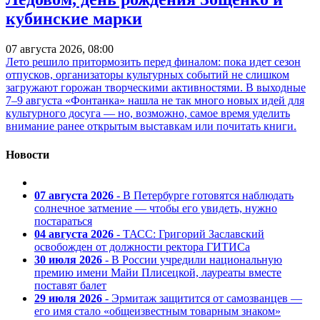
кубинские марки
07 августа 2026, 08:00
Лето решило притормозить перед финалом: пока идет сезон
отпусков, организаторы культурных событий не слишком
загружают горожан творческими активностями. В выходные
7–9 августа «Фонтанка» нашла не так много новых идей для
культурного досуга — но, возможно, самое время уделить
внимание ранее открытым выставкам или почитать книги.
Новости
07 августа 2026
- В Петербурге готовятся наблюдать
солнечное затмение — чтобы его увидеть, нужно
постараться
04 августа 2026
- ТАСС: Григорий Заславский
освобожден от должности ректора ГИТИСа
30 июля 2026
- В России учредили национальную
премию имени Майи Плисецкой, лауреаты вместе
поставят балет
29 июля 2026
- Эрмитаж защитится от самозванцев —
его имя стало «общеизвестным товарным знаком»