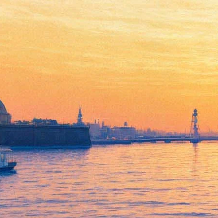
Оцифровкой экспонатов
Музея истории религии
вновь займется корпорация
ЭЛАР
27 августа 2013,
08:20
Версия для печати
Государственный музей истории религии выбрал подрядчика,
который будет трудиться над созданием электронных
коллекций. Корпорации ЭЛАР предстоит провести
«высококачественное сканирование музейных предметов»,
сообщает ГМИР.
Специалисты корпорации оцифруют более пятисот
экспонатов из различных фондов, а также документы научно-