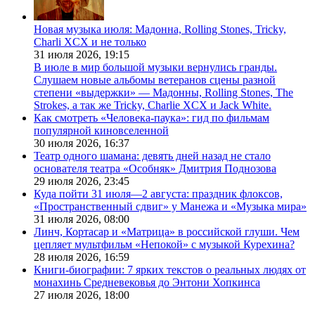
Новая музыка июля: Мадонна, Rolling Stones, Tricky,
Charli XCX и не только
31 июля 2026,
19:15
В июле в мир большой музыки вернулись гранды.
Слушаем новые альбомы ветеранов сцены разной
степени «выдержки» — Мадонны, Rolling Stones, The
Strokes, а так же Tricky, Charlie XCX и Jack White.
Как смотреть «Человека-паука»: гид по фильмам
популярной киновселенной
30 июля 2026,
16:37
Театр одного шамана: девять дней назад не стало
основателя театра «Особняк» Дмитрия Поднозова
29 июля 2026,
23:45
Куда пойти 31 июля—2 августа: праздник флоксов,
«Пространственный сдвиг» у Манежа и «Музыка мира»
31 июля 2026,
08:00
Линч, Кортасар и «Матрица» в российской глуши. Чем
цепляет мультфильм «Непокой» с музыкой Курехина?
28 июля 2026,
16:59
Книги-биографии: 7 ярких текстов о реальных людях от
монахинь Средневековья до Энтони Хопкинса
27 июля 2026,
18:00