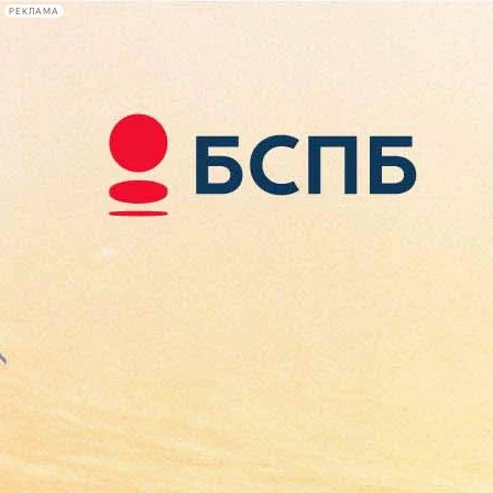
РЕКЛАМА
Афиша Plus
#телегид
Фонтанка.ру
Сегодня:
2026.08.09
11:43
Афиша Plus
кино
спектакли
выставки
концерты
лекции
книги
афиша плюс
новости
+