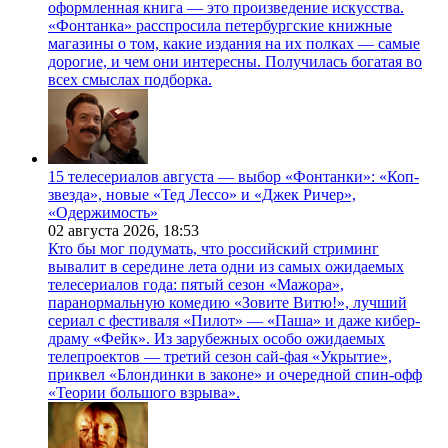
оформленная книга — это произведение искусства.
«Фонтанка» расспросила петербургские книжные
магазины о том, какие издания на их полках — самые
дорогие, и чем они интересны. Получилась богатая во
всех смыслах подборка.
15 телесериалов августа — выбор «Фонтанки»: «Коп-
звезда», новые «Тед Лессо» и «Джек Ричер»,
«Одержимость»
02 августа 2026,
18:53
Кто бы мог подумать, что российский стриминг
вывалит в середине лета одни из самых ожидаемых
телесериалов года: пятый сезон «Мажора»,
паранормальную комедию «Зовите Витю!», лучший
сериал с фестиваля «Пилот» — «Паша» и даже кибер-
драму «Фейк». Из зарубежных особо ожидаемых
телепроектов — третий сезон сай-фая «Укрытие»,
приквел «Блондинки в законе» и очередной спин-офф
«Теории большого взрыва».