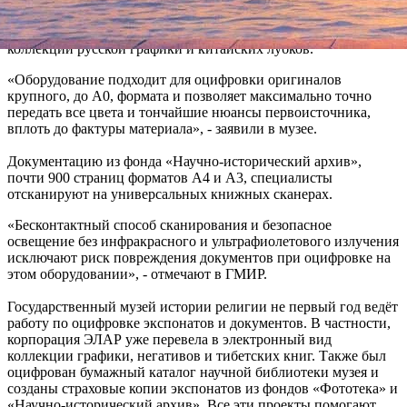
исторического архива ГМИР. Около сотни предметов
ритуального и бытового назначения из фонда «Ткани»,
коллекции русской графики и китайских лубков.
«Оборудование подходит для оцифровки оригиналов
крупного, до А0, формата и позволяет максимально точно
передать все цвета и тончайшие нюансы первоисточника,
вплоть до фактуры материала», - заявили в музее.
Документацию из фонда «Научно-исторический архив»,
почти 900 страниц форматов А4 и А3, специалисты
отсканируют на универсальных книжных сканерах.
«Бесконтактный способ сканирования и безопасное
освещение без инфракрасного и ультрафиолетового излучения
исключают риск повреждения документов при оцифровке на
этом оборудовании», - отмечают в ГМИР.
Государственный музей истории религии не первый год ведёт
работу по оцифровке экспонатов и документов. В частности,
корпорация ЭЛАР уже перевела в электронный вид
коллекции графики, негативов и тибетских книг. Также был
оцифрован бумажный каталог научной библиотеки музея и
созданы страховые копии экспонатов из фондов «Фототека» и
«Научно-исторический архив». Все эти проекты помогают