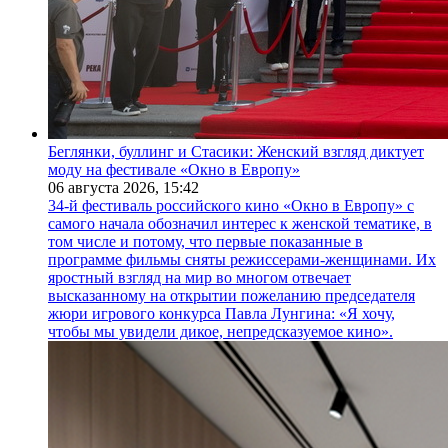
Беглянки, буллинг и Стасики: Женский взгляд диктует
моду на фестивале «Окно в Европу»
06 августа 2026,
15:42
34-й фестиваль российского кино «Окно в Европу» с
самого начала обозначил интерес к женской тематике, в
том числе и потому, что первые показанные в
программе фильмы сняты режиссерами-женщинами. Их
яростный взгляд на мир во многом отвечает
высказанному на открытии пожеланию председателя
жюри игрового конкурса Павла Лунгина: «Я хочу,
чтобы мы увидели дикое, непредсказуемое кино».