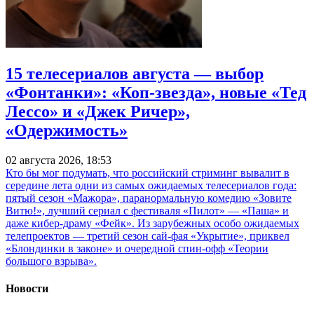
15 телесериалов августа — выбор
«Фонтанки»: «Коп-звезда», новые «Тед
Лессо» и «Джек Ричер»,
«Одержимость»
02 августа 2026, 18:53
Кто бы мог подумать, что российский стриминг вывалит в
середине лета одни из самых ожидаемых телесериалов года:
пятый сезон «Мажора», паранормальную комедию «Зовите
Витю!», лучший сериал с фестиваля «Пилот» — «Паша» и
даже кибер-драму «Фейк». Из зарубежных особо ожидаемых
телепроектов — третий сезон сай-фая «Укрытие», приквел
«Блондинки в законе» и очередной спин-офф «Теории
большого взрыва».
Новости