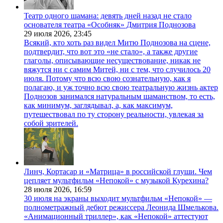
Театр одного шамана: девять дней назад не стало
основателя театра «Особняк» Дмитрия Поднозова
29 июля 2026,
23:45
Всякий, кто хоть раз видел Митю Поднозова на сцене,
подтвердит, что вот это «не стало», а также другие
глаголы, описывающие несуществование, никак не
вяжутся ни с самим Митей, ни с тем, что случилось 20
июля. Потому что всю свою сознательную, как я
полагаю, и уж точно всю свою театральную жизнь актер
Поднозов занимался натуральным шаманством, то есть,
как минимум, заглядывал, а, как максимум,
путешествовал по ту сторону реальности, увлекая за
собой зрителей.
Линч, Кортасар и «Матрица» в российской глуши. Чем
цепляет мультфильм «Непокой» с музыкой Курехина?
28 июля 2026,
16:59
30 июля на экраны выходит мультфильм «Непокой» —
полнометражный дебют режиссера Леонида Шмелькова.
«Анимационный триллер», как «Непокой» аттестуют