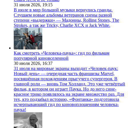
31 июля 2026,
19:15
В июле в мир большой музыки вернулись гранды.
Слушаем новые альбомы ветеранов сцены разной
степени «выдержки» — Мадонны, Rolling Stones, The
Strokes, а так же Tricky, Charlie XCX и Jack White.
Как смотреть «Человека-паука»: гид по фильмам
популярной киновселенной
30 июля 2026,
16:37
31 июля на мировые экраны выходит «Человек-паук:
Новый день» — очередная часть франшизы Marvel,
посвящённая похождениям прыгучего супергероя. В
главной роли — вновь Том Холланд. Это уже четвёртый
фильм, в котором он играет Паука. Но до него сине-
красное трико появлялось на экране множество раз. Для
тех, кто подзабыл историю, «Фонтанка» подготовила
исчерпывающий гид по киновоплощениям человека-
паука!