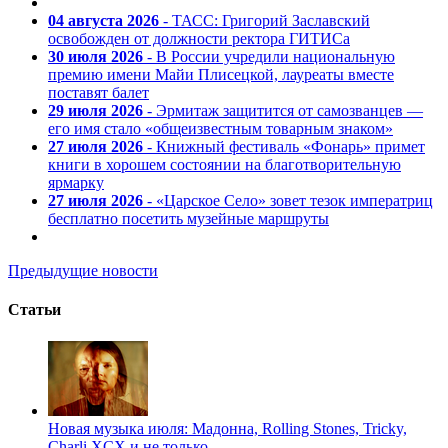
04 августа 2026
- ТАСС: Григорий Заславский
освобожден от должности ректора ГИТИСа
30 июля 2026
- В России учредили национальную
премию имени Майи Плисецкой, лауреаты вместе
поставят балет
29 июля 2026
- Эрмитаж защитится от самозванцев —
его имя стало «общеизвестным товарным знаком»
27 июля 2026
- Книжный фестиваль «Фонарь» примет
книги в хорошем состоянии на благотворительную
ярмарку
27 июля 2026
- «Царское Село» зовет тезок императриц
бесплатно посетить музейные маршруты
Предыдущие новости
Статьи
Новая музыка июля: Мадонна, Rolling Stones, Tricky,
Charli XCX и не только