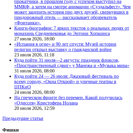
прокатчики, в прошлом году с успехом выступил на
ММКФ, а затем на смотре анимации «Суздальфест». Чем
может зацепить история про двух друзей, свернувших в
придорожный отель — рассказывает обозреватель
«Фонтанки».
Книги-биографии: 7 ярких текстов о реальных людях от
монахинь Средневековья до Энтони Хопкинса
27 июля 2026,
18:00
«Испания в огне» и 90 лет спустя: Музей истории
религии открыл выставку о гражданской войне
23 июля 2026,
11:18
Куда пойти 31 июля—2 августа: праздник флоксов,
«Пространственный сдвиг» у Манежа и «Музыка мира»
31 июля 2026,
08:00
Куда пойти 24 — 26 июля: Джазовый фестиваль по
всему городу, «Окна Открой» и уличные театры в
ЦПКиО
24 июля 2026,
08:00
На греческом фронте без перемен. Какой получилась
«Одиссея» Кристофера Нолана
20 июля 2026,
12:59
Предыдущие статьи
Фишки