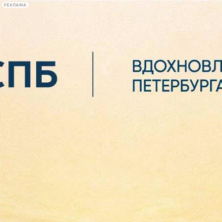
РЕКЛАМА
Афиша Plus
#телегид
Фонтанка.ру
Сегодня:
2026.08.06
04:57
Афиша Plus
кино
спектакли
выставки
концерты
лекции
книги
афиша плюс
новости
+