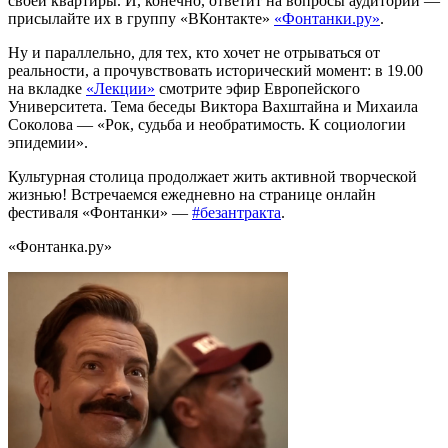
своей квартиры. И, конечно, ответит на вопросы аудитории —
присылайте их в группу «ВКонтакте»
«Фонтанки.ру»
.
Ну и параллельно, для тех, кто хочет не отрываться от
реальности, а прочувствовать исторический момент: в 19.00
на вкладке
«Лекции»
смотрите эфир Европейского
Университета. Тема беседы Виктора Вахштайна и Михаила
Соколова — «Рок, судьба и необратимость. К социологии
эпидемии».
Культурная столица продолжает жить активной творческой
жизнью! Встречаемся ежедневно на странице онлайн
фестиваля «Фонтанки» —
#безантракта
.
«Фонтанка.ру»