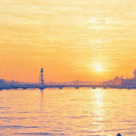
Сегодня в эфире
#безантракта: утренний бокс,
балет «Жар-птица», зоопарк
в самоизоляции, джазовый
квартирник Сергея Жилина
02 апреля 2020,
08:25
Версия для печати
Вы ничего не напутали: марафон #безантракта начинает
новую рубрику — тренировок от Федерации бокса Санкт-
Петербурга, для тех, кто остается дома. Первое получасовое
занятие начнется 2 апреля в полдень на
странице
.
Продолжим, традиционно, Эрмитажем, – в 13.00. Мы на пару