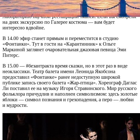
недель покинем реставрационные лаборатории — ради
прогулок по выставкам. Но напоследок заглянем в
Лабораторию научной реставрации тканей. Если вы смотрели
на днях экскурсию по Галерее костюма — вам будет
интересно вдвойне.
В 14.00 эфир станет прямым и переместится в студию
«Фонтанки». Тут в гости на «Карантинник» к Ольге
Маркиной заглянет очаровательная джазовая певица Эми
Питерс.
В 15.00 — #безантракта время сказки, но в этот раз в виде
неоклассики. Театр балета имени Леонида Якобсона
предоставил «Фонтанке» ранее недоступную широкой
публике запись своего балета «Жар-птица». Хореограф Даглас
Ли поставил ее на музыку Игоря Стравинского. Мир русского
фольклора причудлив и наполнен символизмом: здесь золотые
яблоки — символ познания и грехопадения, а перо — любви
и мудрости.