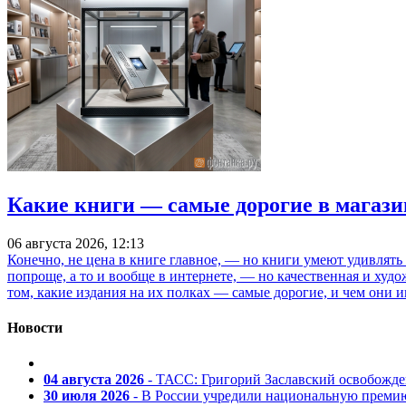
Какие книги — самые дорогие в магази
06 августа 2026, 12:13
Конечно, не цена в книге главное, — но книги умеют удивлять
попроще, а то и вообще в интернете, — но качественная и ху
том, какие издания на их полках — самые дорогие, и чем они и
Новости
04 августа 2026
- ТАСС: Григорий Заславский освобожд
30 июля 2026
- В России учредили национальную премию