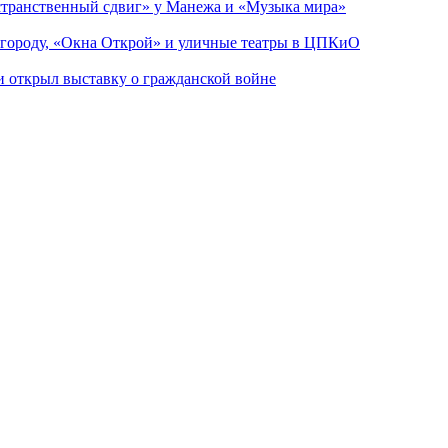
странственный сдвиг» у Манежа и «Музыка мира»
 городу, «Окна Открой» и уличные театры в ЦПКиО
ии открыл выставку о гражданской войне