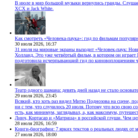
В июле в мир большой музыки вернулись гранды. Слушаем 
XCX и Jack White.
Как смотреть «Человека-паука»: гид по фильмам популя
30 июля 2026,
16:37
31 июля на мировые экраны выходит «Человек-паук: Нов
Холланд. Это уже четвёртый фильм, в котором он играет 
подготовила исчерпывающий гид по киновоплощениям ч
Театр одного шамана: девять дней назад не стало основа
29 июля 2026,
23:45
Всякий, кто хоть раз видел Митю Поднозова на сцене, по
ни с тем, что случилось 20 июля. Потому что всю свою 
есть, как минимум, заглядывал, а, как максимум, путешест
Линч, Кортасар и «Матрица» в российской глуши. Чем ц
28 июля 2026,
16:59
Книги-биографии: 7 ярких текстов о реальных людях от
27 июля 2026,
18:00