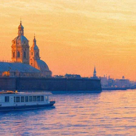
Ильич из Little Big рассказал
24 марта 2020,
17:45
Версия для печати
Лидер группы Little Big Илья Прусикин рассказал в личном Inst
«Мы уехали за город, — рассказал он. — Работаем над новым м
Свои творческие способности музыкант оценил скромно (однако
охарактеризовал как «гиперреализм» и пообещал выкладывать