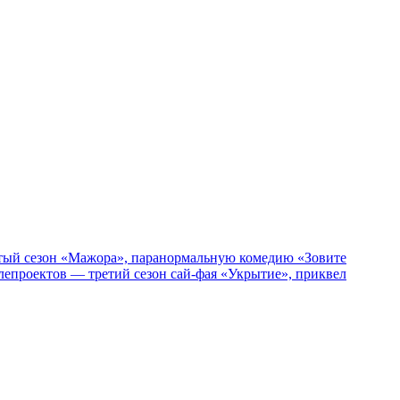
пятый сезон «Мажора», паранормальную комедию «Зовите
епроектов — третий сезон сай-фая «Укрытие», приквел