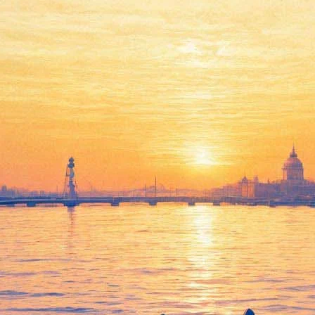
 о своих буднях на карантине 
agram , чем занимается в самоизоляции на карантине.
атериалом, придумываем клипы и пишем шоу. У меня появилось н
 разместив тут же собственный фотопортрет в образе художника)
 еще «шедевры» — по мере их появления.