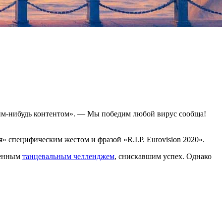
аким-нибудь контентом». — Мы победим любой вирус сообща!
специфическим жестом и фразой «R.I.P. Eurovision 2020».
менным
танцевальным челленджем
, снискавшим успех. Однако