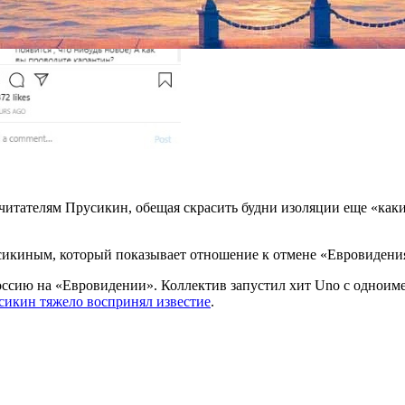
л читателям Прусикин, обещая скрасить будни изоляции еще «к
икиным, который показывает отношение к отмене «Евровидения» 
оссию на «Евровидении». Коллектив запустил хит Uno с однои
сикин тяжело воспринял известие
.