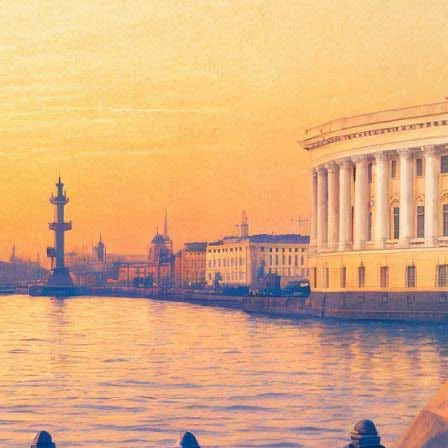
и «похоронил» «Евровидение»
овое хобби, я начал рисовать».
, но признался, что рисовать ему «весело». Жанр картин он