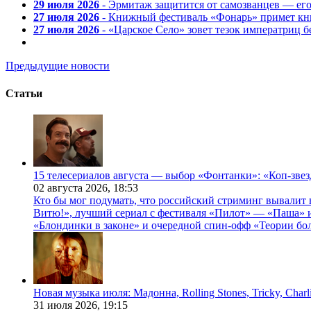
29 июля 2026
- Эрмитаж защитится от самозванцев — ег
27 июля 2026
- Книжный фестиваль «Фонарь» примет кни
27 июля 2026
- «Царское Село» зовет тезок императриц 
Предыдущие новости
Статьи
15 телесериалов августа — выбор «Фонтанки»: «Коп-зве
02 августа 2026,
18:53
Кто бы мог подумать, что российский стриминг вывалит 
Витю!», лучший сериал с фестиваля «Пилот» — «Паша» и
«Блондинки в законе» и очередной спин-офф «Теории бо
Новая музыка июля: Мадонна, Rolling Stones, Tricky, Char
31 июля 2026,
19:15