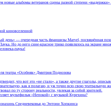
новые альбомы ветеранов сцены разной степени «выдержки» — Мад
рной киновселенной
ый день» — очередная часть франшизы Marvel, посвящённая пох
Паука. Но до него сине-красное трико появлялось на экране мно
еловека-паука!
теля театра «Особняк» Дмитрия Поднозова
дтвердит, что вот это «не стало», а также другие глаголы, опи
сознательную, как я полагаю, и уж точно всю свою театральную 
вовал по ту сторону реальности, увлекая за собой зрителей.
епляет мультфильм «Непокой» с музыкой Курехина?
 монахинь Средневековья до Энтони Хопкинса