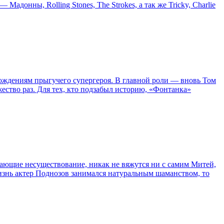
онны, Rolling Stones, The Strokes, а так же Tricky, Charlie
ождениям прыгучего супергероя. В главной роли — вновь Том
жество раз. Для тех, кто подзабыл историю, «Фонтанка»
сывающие несуществование, никак не вяжутся ни с самим Митей,
жизнь актер Поднозов занимался натуральным шаманством, то