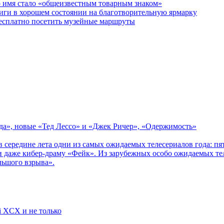
о имя стало «общеизвестным товарным знаком»
ги в хорошем состоянии на благотворительную ярмарку
бесплатно посетить музейные маршруты
зда», новые «Тед Лессо» и «Джек Ричер», «Одержимость»
в середине лета одни из самых ожидаемых телесериалов года: 
 даже кибер-драму «Фейк». Из зарубежных особо ожидаемых тел
льшого взрыва».
li XCX и не только