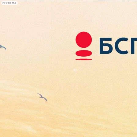
РЕКЛАМА
Афиша Plus
#телегид
Фонтанка.ру
Сегодня:
2026.08.06
21:01
Афиша Plus
кино
спектакли
выставки
концерты
лекции
книги
афиша плюс
новости
+