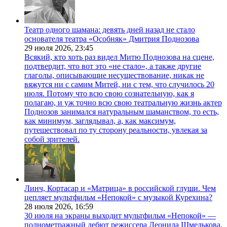
Театр одного шамана: девять дней назад не стало
основателя театра «Особняк» Дмитрия Поднозова
29 июля 2026,
23:45
Всякий, кто хоть раз видел Митю Поднозова на сцене,
подтвердит, что вот это «не стало», а также другие
глаголы, описывающие несуществование, никак не
вяжутся ни с самим Митей, ни с тем, что случилось 20
июля. Потому что всю свою сознательную, как я
полагаю, и уж точно всю свою театральную жизнь актер
Поднозов занимался натуральным шаманством, то есть,
как минимум, заглядывал, а, как максимум,
путешествовал по ту сторону реальности, увлекая за
собой зрителей.
Линч, Кортасар и «Матрица» в российской глуши. Чем
цепляет мультфильм «Непокой» с музыкой Курехина?
28 июля 2026,
16:59
30 июля на экраны выходит мультфильм «Непокой» —
полнометражный дебют режиссера Леонида Шмелькова.