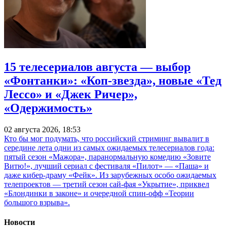
15 телесериалов августа — выбор
«Фонтанки»: «Коп-звезда», новые «Тед
Лессо» и «Джек Ричер»,
«Одержимость»
02 августа 2026, 18:53
Кто бы мог подумать, что российский стриминг вывалит в
середине лета одни из самых ожидаемых телесериалов года:
пятый сезон «Мажора», паранормальную комедию «Зовите
Витю!», лучший сериал с фестиваля «Пилот» — «Паша» и
даже кибер-драму «Фейк». Из зарубежных особо ожидаемых
телепроектов — третий сезон сай-фая «Укрытие», приквел
«Блондинки в законе» и очередной спин-офф «Теории
большого взрыва».
Новости