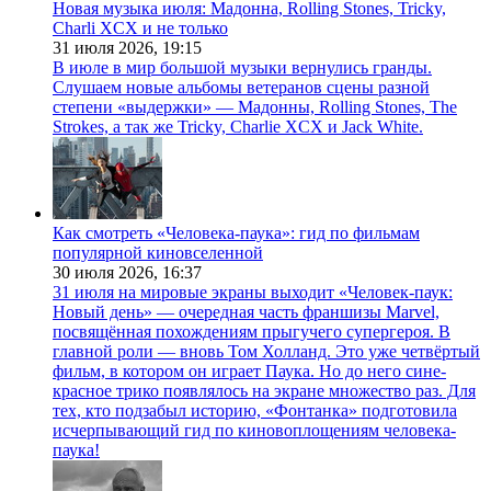
Новая музыка июля: Мадонна, Rolling Stones, Tricky,
Charli XCX и не только
31 июля 2026,
19:15
В июле в мир большой музыки вернулись гранды.
Слушаем новые альбомы ветеранов сцены разной
степени «выдержки» — Мадонны, Rolling Stones, The
Strokes, а так же Tricky, Charlie XCX и Jack White.
Как смотреть «Человека-паука»: гид по фильмам
популярной киновселенной
30 июля 2026,
16:37
31 июля на мировые экраны выходит «Человек-паук:
Новый день» — очередная часть франшизы Marvel,
посвящённая похождениям прыгучего супергероя. В
главной роли — вновь Том Холланд. Это уже четвёртый
фильм, в котором он играет Паука. Но до него сине-
красное трико появлялось на экране множество раз. Для
тех, кто подзабыл историю, «Фонтанка» подготовила
исчерпывающий гид по киновоплощениям человека-
паука!