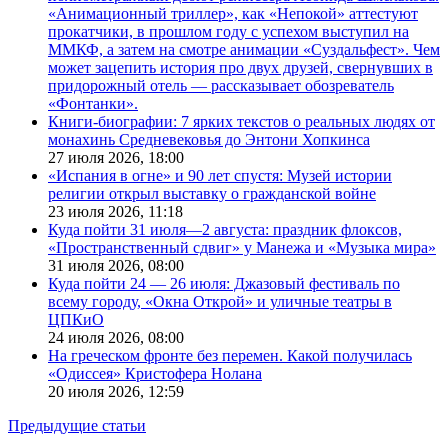
«Анимационный триллер», как «Непокой» аттестуют
прокатчики, в прошлом году с успехом выступил на
ММКФ, а затем на смотре анимации «Суздальфест». Чем
может зацепить история про двух друзей, свернувших в
придорожный отель — рассказывает обозреватель
«Фонтанки».
Книги-биографии: 7 ярких текстов о реальных людях от
монахинь Средневековья до Энтони Хопкинса
27 июля 2026,
18:00
«Испания в огне» и 90 лет спустя: Музей истории
религии открыл выставку о гражданской войне
23 июля 2026,
11:18
Куда пойти 31 июля—2 августа: праздник флоксов,
«Пространственный сдвиг» у Манежа и «Музыка мира»
31 июля 2026,
08:00
Куда пойти 24 — 26 июля: Джазовый фестиваль по
всему городу, «Окна Открой» и уличные театры в
ЦПКиО
24 июля 2026,
08:00
На греческом фронте без перемен. Какой получилась
«Одиссея» Кристофера Нолана
20 июля 2026,
12:59
Предыдущие статьи