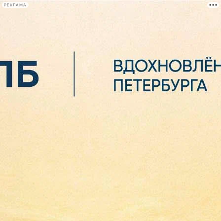
РЕКЛАМА
Афиша Plus
#телегид
Фонтанка.ру
Сегодня:
2026.08.06
07:38
Афиша Plus
кино
спектакли
выставки
концерты
лекции
книги
афиша плюс
новости
+