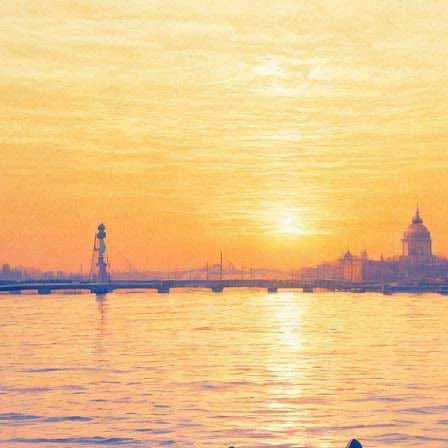
Закрылось креативное
пространство «Ткачи»
06 марта 2020,
20:25
Версия для печати
В группе креативного простарнства «Ткачи» в социальной
сети «ВКонтакте» появилась
информация
о закрытии
площадки.
«Дорогие друзья! Креативное пространство ТКАЧИ
завершило свою работу. Мы больше не сдаём пространство
под мероприятия. Спасибо за то, что были с нами!» —
обратились представители проекта к подписчикам.
Многие огорчены известием. «У вас была хорошая площадка
и проходили интересные культурные события! — написала
подписчица Елена. — Вы действительно были самыми