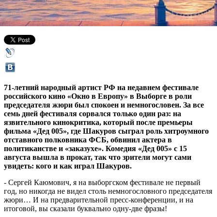
18 августа 2013,
13:35
Версия для печати
71-летний народный артист РФ на недавнем фестивале
российского кино «Окно в Европу» в Выборге в роли
председателя жюри был спокоен и немногословен. За все
семь дней фестиваля сорвался только один раз: на
язвительного кинокритика, который после премьеры
фильма «Дед 005», где Шакуров сыграл роль хитроумного
отставного полковника ФСБ, обвинил актера в
политиканстве и «заказухе». Комедия «Дед 005» с 15
августа вышла в прокат, так что зрители могут сами
увидеть: кого и как играл Шакуров.
- Сергей Каюмович, я на выборгском фестивале не первый
год, но никогда не видел столь немногословного председателя
жюри… И на предварительной пресс-конференции, и на
итоговой, вы сказали буквально одну-две фразы!