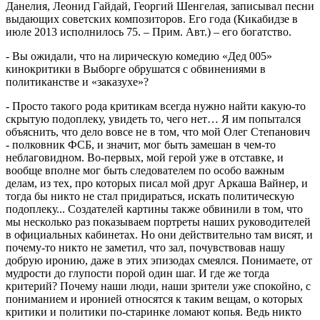
Данелия, Леонид Гайдай, Георгий Шенгелая, записывал песни
выдающих советских композиторов. Его года (Кикабидзе в
июле 2013 исполнилось 75. – Прим. Авт.) – его богатство.
- Вы ожидали, что на лирическую комедию «Дед 005»
кинокритики в Выборге обрушатся с обвинениями в
политиканстве и «заказухе»?
- Просто такого рода критикам всегда нужно найти какую-то
скрытую подоплеку, увидеть то, чего нет… Я им попытался
объяснить, что дело вовсе не в том, что мой Олег Степанович
- полковник ФСБ, и значит, мог быть замешан в чем-то
неблаговидном. Во-первых, мой герой уже в отставке, и
вообще вполне мог быть следователем по особо важным
делам, из тех, про которых писал мой друг Аркаша Вайнер, и
тогда бы никто не стал придираться, искать политическую
подоплеку... Создателей картины также обвинили в том, что
мы несколько раз показываем портреты наших руководителей
в официальных кабинетах. Но они действительно там висят, и
почему-то никто не заметил, что зал, почувствовав нашу
добрую иронию, даже в этих эпизодах смеялся. Понимаете, от
мудрости до глупости порой один шаг. И где же тогда
критерий? Почему наши люди, наши зрители уже спокойно, с
пониманием и иронией относятся к таким вещам, о которых
критики и политики по-старинке ломают копья. Ведь никто