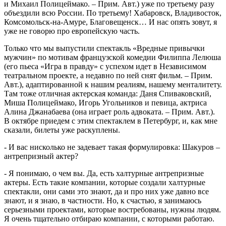
и Михаил Полицеймако. – Прим. Авт.) уже по третьему разу
объездили всю России. По третьему! Хабаровск, Владивосток,
Комсомольск-на-Амуре, Благовещенск… И нас опять зовут, я
уже не говорю про европейскую часть.
Только что мы выпустили спектакль «Вредные привычки
мужчин» по мотивам французской комедии Филиппа Лелюша
(его пьеса «Игра в правду» с успехом идет в Независимом
театральном проекте, а недавно по ней снят фильм. – Прим.
Авт.), адаптированной к нашим реалиям, нашему менталитету.
Там тоже отличная актерская команда: Даня Спиваковский,
Миша Полицеймако, Игорь Угольников и певица, актриса
Алина Джанабаева (она играет роль адвоката. – Прим. Авт.).
В октябре приедем с этим спектаклем в Петербург, и, как мне
сказали, билеты уже раскуплены.
- И вас нисколько не задевает такая формулировка: Шакуров –
антрепризный актер?
- Я понимаю, о чем вы. Да, есть халтурные антрепризные
актеры. Есть такие компании, которые создали халтурные
спектакли, они сами это знают, да и про них уже давно все
знают, и я знаю, в частности. Но, к счастью, я занимаюсь
серьезными проектами, которые востребованы, нужны людям.
Я очень тщательно отбираю компании, с которыми работаю.