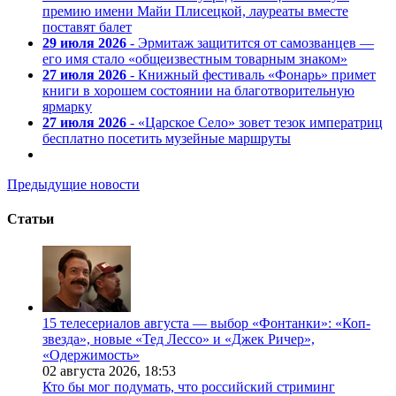
премию имени Майи Плисецкой, лауреаты вместе
поставят балет
29 июля 2026
- Эрмитаж защитится от самозванцев —
его имя стало «общеизвестным товарным знаком»
27 июля 2026
- Книжный фестиваль «Фонарь» примет
книги в хорошем состоянии на благотворительную
ярмарку
27 июля 2026
- «Царское Село» зовет тезок императриц
бесплатно посетить музейные маршруты
Предыдущие новости
Статьи
15 телесериалов августа — выбор «Фонтанки»: «Коп-
звезда», новые «Тед Лессо» и «Джек Ричер»,
«Одержимость»
02 августа 2026,
18:53
Кто бы мог подумать, что российский стриминг