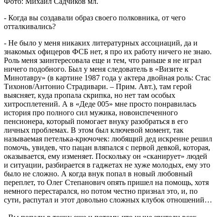
Фото: Михаил Садчиков мл.
- Когда вы создавали образ своего полковника, от чего
отталкивались?
- Не было у меня никаких литературных ассоциаций, да и
знакомых офицеров ФСБ нет, я про их работу ничего не знаю.
Роль меня заинтересовала еще и тем, что раньше я не играл
ничего подобного. Был у меня следователь в «Визите к
Минотавру» (в картине 1987 года у актера двойная роль: Стас
Тихонов/Антонио Страдивари. – Прим. Авт.), там герой
выясняет, куда пропала скрипка, но нет там особых
хитросплетений. А в «Деде 005» мне просто понравилась
история про полного сил мужика, новоиспеченного
пенсионера, который помогает внуку разобраться в его
личных проблемах. В этом был ключевой момент, так
называемая петелька-крючочек: любящий дед искренне решил
помочь, увидев, что пацан вляпался с первой девкой, которая,
оказывается, ему изменяет. Поскольку он «сканирует» людей
и ситуации, разбирается в гаджетах не хуже молодых, ему это
было не сложно. А когда внук попал в новый любовный
переплет, то Олег Степанович опять пришел на помощь, хотя
немного перестарался, но потом честно признал это, и, по
сути, распутал и этот довольно сложных клубок отношений…