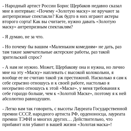
- Народный артист России Борис Щербаков недавно сказал
мне в интервью: «Почему «Золотую маску» не вручают за
антрепризные спектакли? Как будто в них играют актеры
второго сорта! Как вы считаете, нужно давать «Золотую
маску» антрепризным спектаклям?
- Я думаю, не за что.
- Но почему бы вашим «Маленьким комедиям» не дать, раз
там такие замечательные актерские работы, раз такой
зрительский спрос?
- А нам не нужно. Может, Щербакову она и нужна, но лично
мне на эту «Маску» наплевать с высокой колокольни, я
вообще ее не считаю такой уж престижной. Насколько я сам к
себе серьезно отношусь и к своей работе, настолько я
несерьезно отношусь к этой «Маске», у меня требования к
себе гораздо больше, чем к «Золотой Маске», поэтому я к ней
абсолютно равнодушен.
- Легко вам так говорить, с высоты Лауреата Государственной
премии СССР, народного артиста РФ, орденоносца, лауреата
премии ТЭФИ и многих других… Действительно, что
прибавит или убавит в вашей жизни «Золотая маска»!