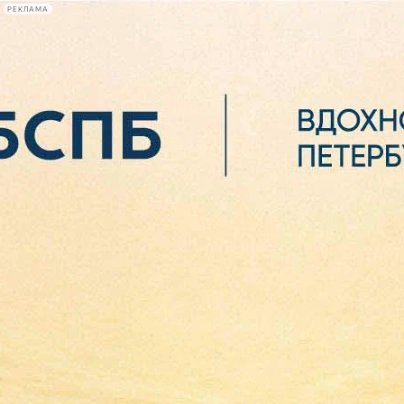
РЕКЛАМА
Афиша Plus
#телегид
Фонтанка.ру
Сегодня:
2026.08.07
05:36
Афиша Plus
кино
спектакли
выставки
концерты
лекции
книги
афиша плюс
новости
+