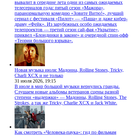
вывалит в середине лета одни из самых ожидаемых
телесериалов года: пятый сезон «Мажора»,
паранормальную комедию «Зовите Витю!», лучший
сериал с фестиваля «Пилот» — «Паша» и даже кибер-
драму «Фейк». Из зарубежных особо ожидаемых
телепроектов — третий сезон сай-фая «Укрытие»,
приквел «Блондинки в законе» и очередной спин-офф
«Теории большого взрыва».
Новая музыка июля: Мадонна, Rolling Stones, Tricky,
Charli XCX и не только
31 июля 2026,
19:15
В июле в мир большой музыки вернулись гранды.
Слушаем новые альбомы ветеранов сцены разной
степени «выдержки» — Мадонны, Rolling Stones, The
Strokes, а так же Tricky, Charlie XCX и Jack White.
Как смотреть «Человека-паука»: гид по фильмам