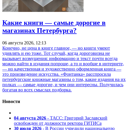
Какие книги — самые дорогие в
магазинах Петербурга?
06 августа 2026, 12:13
Конечно, не цена в книге главное, — но книги умеют
удивлять и ею тоже. Тот случай, когда дороговизна не
вызывает возмущения: информацию и текст почти всегда
можно найти в издания попроще, а то и вообще в интернете,
— но качественная и художественно оформленная книга —
это произведение искусства. «Фонтанка» расспросила
петербургские книжные магазины о том, какие издания на их
полках — самые дорогие, и чем они интересны. Получилась
богатая во всех смыслах подборка.
Новости
04 августа 2026
- ТАСС: Григорий Заславский
освобожден от должности ректора ГИТИСа
30 июля 2026
- В России учредили национальную