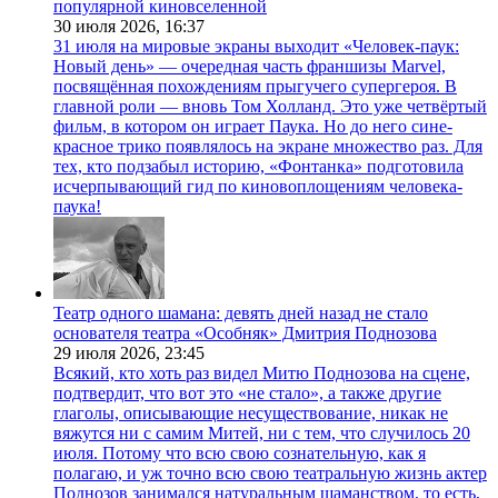
популярной киновселенной
30 июля 2026,
16:37
31 июля на мировые экраны выходит «Человек-паук:
Новый день» — очередная часть франшизы Marvel,
посвящённая похождениям прыгучего супергероя. В
главной роли — вновь Том Холланд. Это уже четвёртый
фильм, в котором он играет Паука. Но до него сине-
красное трико появлялось на экране множество раз. Для
тех, кто подзабыл историю, «Фонтанка» подготовила
исчерпывающий гид по киновоплощениям человека-
паука!
Театр одного шамана: девять дней назад не стало
основателя театра «Особняк» Дмитрия Поднозова
29 июля 2026,
23:45
Всякий, кто хоть раз видел Митю Поднозова на сцене,
подтвердит, что вот это «не стало», а также другие
глаголы, описывающие несуществование, никак не
вяжутся ни с самим Митей, ни с тем, что случилось 20
июля. Потому что всю свою сознательную, как я
полагаю, и уж точно всю свою театральную жизнь актер
Поднозов занимался натуральным шаманством, то есть,