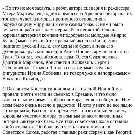
- Но это не моя заслуга, а ребят, автора сценария и режиссера
Мгера Мкртяча, еще одного режиссера Аркадия Григоряна, их
тонкого чувства юмора, ироничного отношения к
окружающему миру, да и к себе самим тоже. С ними было
вольготно работать, да материал был неплохой. Очень
хорошая актерская компания подобралась: молодые Андрис
Булис (замечательный театральный актер из Риги, если
подтянет русский язык, ему цены не будет, а пока его
дублировал русский актер) и Анна Попова, армянский актер
Грант Тохатян, российские звезды: Олеся Судзиловская,
Дмитрий Марьянов, Константин Юшкевич, Сергей
Степанченко, Татьяна Лютаева и даже замечательная
фигуристка Ирина Лобачева, не говоря уже о неподражаемом
Вахтанге Кикабидзе.
С Вахтангом Константиновичем и его женой Ириной мы
провели почти месяц на съемках в Ереване, и это было
замечательное время – доброго юмора, теплого общения. Нам
всем было очень весело и радостно. И хотя у него не все ладно
со здоровьем, Вахтанг по-прежнему – позитивный человек, с
хорошим чувством юмора, огромным запасом жизненных
историй, актерских баек. Все-таки советская школа оставила
свой отпечаток. Он большую часть жизни прожил в
Советском Союзе, работал с такими режиссерами, как Георгий