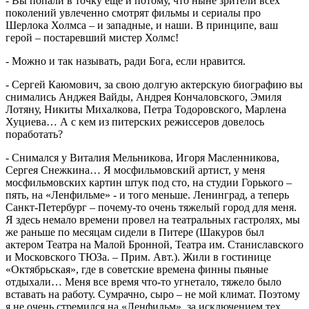
- Вы попали в точку еще и потому, что ныне зрители всех
поколений увлеченно смотрят фильмы и сериалы про
Шерлока Холмса – и западные, и наши. В принципе, ваш
герой – постаревший мистер Холмс!
- Можно и так называть, ради Бога, если нравится.
- Сергей Каюмович, за свою долгую актерскую биографию вы
снимались Анджея Вайды, Андрея Кончаловского, Эмиля
Лотяну, Никиты Михалкова, Петра Тодоровского, Марлена
Хуциева… А с кем из питерских режиссеров довелось
поработать?
- Снимался у Виталия Мельникова, Игоря Масленникова,
Сергея Снежкина… Я мосфильмовский артист, у меня
мосфильмовских картин штук под сто, на студии Горького –
пять, на «Ленфильме» - и того меньше. Ленинград, а теперь
Санкт-Петербург – почему-то очень тяжелый город для меня.
Я здесь немало времени провел на театральных гастролях, мы
же раньше по месяцам сидели в Питере (Шакуров был
актером Театра на Малой Бронной, Театра им. Станиславского
и Московского ТЮЗа. – Прим. Авт.). Жили в гостинице
«Октябрьская», где в советские времена финны пьяные
отдыхали… Меня все время что-то угнетало, тяжело было
вставать на работу. Сумрачно, сыро – не мой климат. Поэтому
я не очень стремился на «Ленфильм», за исключением тех