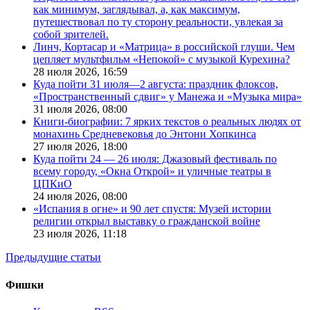
как минимум, заглядывал, а, как максимум,
путешествовал по ту сторону реальности, увлекая за
собой зрителей.
Линч, Кортасар и «Матрица» в российской глуши. Чем
цепляет мультфильм «Непокой» с музыкой Курехина?
28 июля 2026,
16:59
Куда пойти 31 июля—2 августа: праздник флоксов,
«Пространственный сдвиг» у Манежа и «Музыка мира»
31 июля 2026,
08:00
Книги-биографии: 7 ярких текстов о реальных людях от
монахинь Средневековья до Энтони Хопкинса
27 июля 2026,
18:00
Куда пойти 24 — 26 июля: Джазовый фестиваль по
всему городу, «Окна Открой» и уличные театры в
ЦПКиО
24 июля 2026,
08:00
«Испания в огне» и 90 лет спустя: Музей истории
религии открыл выставку о гражданской войне
23 июля 2026,
11:18
Предыдущие статьи
Фишки