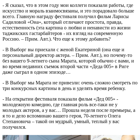
- Я сказал, что в этом году мои коллеги показали работы, где
искусство и мораль взаимосвязаны, и это порадовало больше
всего. Главную награду фестиваля получил фильм Ларисы
Садиловой «Она», который отличают простота, правда,
естественность (эта картина о любви и ненависти из жизни
таджикских гастарбайтеров - их взгляд на современную
Россию. – Прим. Авт.). Что еще к этому добавить?
- В Выборг вы приехали с женой Екатериной (она еще и
персональный директор актера. – Прим. Авт.), но почему-то
без вашего 9-летнего сына Марата, которой обычно с вами, и
во время недавних съемок второй части «Деда 005» в Риге
даже сыграл в одном эпизоде…
- В Выборг мы Марата не привезли: очень сложно смотреть по
три конкурсных картины в день и уделять время ребенку.
- На открытии фестиваля показали фильм «Дед 005» -
молодежную комедию, где главная роль все-таки не у
молодых актеров, а у вас… Прошла неделя после премьеры, а
я то и дело вспоминаю вашего героя, 70-летнего Олега
Степановича – такой он мудрый, умный, теплый у вас
получился.