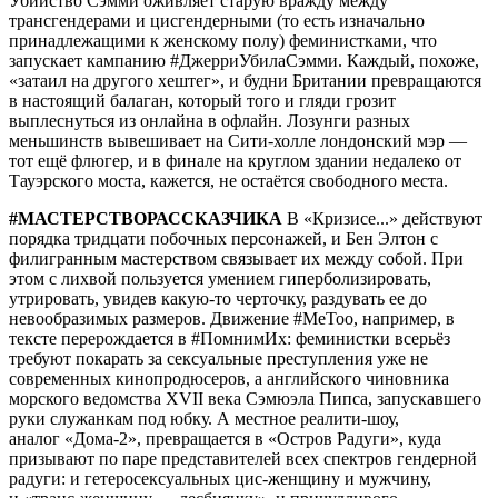
Убийство Сэмми оживляет старую вражду между
трансгендерами и цисгендерными (то есть изначально
принадлежащими к женскому полу) феминистками, что
запускает кампанию #ДжерриУбилаСэмми. Каждый, похоже,
«затаил на другого хештег», и будни Британии превращаются
в настоящий балаган, который того и гляди грозит
выплеснуться из онлайна в офлайн. Лозунги разных
меньшинств вывешивает на Сити-холле лондонский мэр —
тот ещё флюгер, и в финале на круглом здании недалеко от
Тауэрского моста, кажется, не остаётся свободного места.
#МАСТЕРСТВОРАССКАЗЧИКА
В «Кризисе...» действуют
порядка тридцати побочных персонажей, и Бен Элтон с
филигранным мастерством связывает их между собой. При
этом с лихвой пользуется умением гиперболизировать,
утрировать, увидев какую-то черточку, раздувать ее до
невообразимых размеров. Движение #MeToo, например, в
тексте перерождается в #ПомнимИх: феминистки всерьёз
требуют покарать за сексуальные преступления уже не
современных кинопродюсеров, а английского чиновника
морского ведомства XVII века Сэмюэла Пипса, запускавшего
руки служанкам под юбку. А местное реалити-шоу,
аналог «Дома-2», превращается в «Остров Радуги», куда
призывают по паре представителей всех спектров гендерной
радуги: и гетеросексуальных цис-женщину и мужчину,