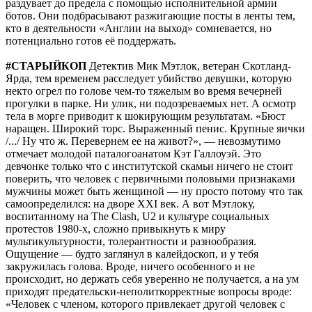
раздувает до предела с помощью исполнительной армии
ботов. Они подбрасывают разжигающие посты в ленты тем,
кто в деятельности «Англии на выход» сомневается, но
потенциально готов её поддержать.
#СТАРЫЙКОП
Детектив Мик Мэтлок, ветеран Скотланд-
Ярда, тем временем расследует убийство девушки, которую
некто огрел по голове чем-то тяжелым во время вечерней
прогулки в парке. Ни улик, ни подозреваемых нет. А осмотр
тела в морге приводит к шокирующим результатам. «Бюст
наращен. Широкий торс. Выраженный пенис. Крупные яички
/.../ Ну что ж. Перевернем ее на живот?», — невозмутимо
отмечает молодой паталогоанатом Кэт Галлоуэй. Это
девчонке только что с институтской скамьи ничего не стоит
поверить, что человек с первичными половыми признаками
мужчины может быть женщиной — ну просто потому что так
самоопределился: на дворе XXI век. А вот Мэтлоку,
воспитанному на The Clash, U2 и культуре социальных
протестов 1980-х, сложно привыкнуть к миру
мультикультурности, толерантности и разнообразия.
Ощущение — будто заглянул в калейдоскоп, и у тебя
закружилась голова. Вроде, ничего особенного и не
происходит, но держать себя уверенно не получается, а на ум
приходят предательски-неполиткорректные вопросы вроде:
«Человек с членом, которого привлекает другой человек с