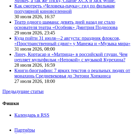
Strokes, а так же Tricky, Charlie XCX и Jack White.
Как смотреть «Человека-паука»: гид по фильмам
популярной киновселенной
30 июля 2026,
16:37
Театр одного шамана: девять дней назад не стало
основателя театра «Особняк» Дмитрия Поднозова
29 июля 2026,
23:45
Куда пойти 31 июля—2 августа: праздник флоксов,
«Пространственный сдвиг» у Манежа и «Музыка мира»
31 июля 2026,
08:00
Линч, Кортасар и «Матрица» в российской глуши. Чем
цепляет мультфильм «Непокой» с музыкой Курехина?
28 июля 2026,
16:59
Книги-биографии: 7 ярких текстов о реальных людях от
монахинь Средневековья до Энтони Хопкинса
27 июля 2026,
18:00
Предыдущие статьи
Фишки
Календарь в RSS
Партнёры