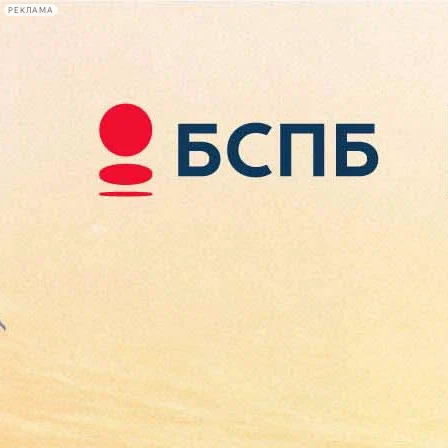
РЕКЛАМА
Афиша Plus
#телегид
Фонтанка.ру
Сегодня:
2026.08.08
18:36
Афиша Plus
кино
спектакли
выставки
концерты
лекции
книги
афиша плюс
новости
+