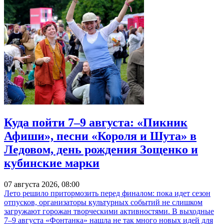
Куда пойти 7–9 августа: «Пикник
Афиши», песни «Короля и Шута» в
Ледовом, день рождения Зощенко и
кубинские марки
07 августа 2026, 08:00
Лето решило притормозить перед финалом: пока идет сезон
отпусков, организаторы культурных событий не слишком
загружают горожан творческими активностями. В выходные
7–9 августа «Фонтанка» нашла не так много новых идей для