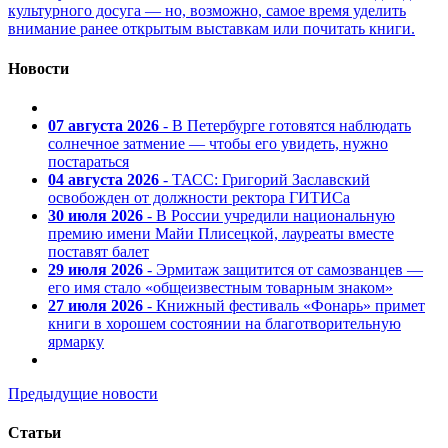
культурного досуга — но, возможно, самое время уделить
внимание ранее открытым выставкам или почитать книги.
Новости
07 августа 2026
- В Петербурге готовятся наблюдать
солнечное затмение — чтобы его увидеть, нужно
постараться
04 августа 2026
- ТАСС: Григорий Заславский
освобожден от должности ректора ГИТИСа
30 июля 2026
- В России учредили национальную
премию имени Майи Плисецкой, лауреаты вместе
поставят балет
29 июля 2026
- Эрмитаж защитится от самозванцев —
его имя стало «общеизвестным товарным знаком»
27 июля 2026
- Книжный фестиваль «Фонарь» примет
книги в хорошем состоянии на благотворительную
ярмарку
Предыдущие новости
Статьи