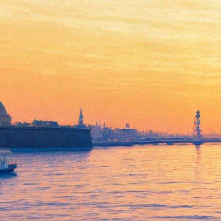
Фабрика троллей и все-все-
все — в «Кризисе
самоопределения», самом