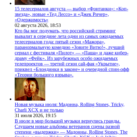
15 телесериалов августа — выбор «Фонтанки»: «Коп-
звезда», новые «Тед Лессо» и «Джек Ричер»,
«Одержимость»
02 августа 2026,
18:53
Кто бы мог подумать, что российский стриминг
вывалит в середине лета одни из самых ожидаемых
телесериалов года: пятый сезон «Мажора»,
паранормальную комедию «Зовите Витю!», лучший
сериал с фестиваля «Пилот» — «Паша» и даже кибер-
драму «Фейк». Из зарубежных особо ожидаемых
телепроектов — третий сезон сай-фая «Укрытие»,
приквел «Блондинки в законе» и очередной спин-офф
«Теории большого взрыва».
Новая музыка июля: Мадонна, Rolling Stones, Tricky,
Charli XCX и не только
31 июля 2026,
19:15
В июле в мир большой музыки вернулись гранды.
Слушаем новые альбомы ветеранов сцены разной
степени «выдержки» — Мадонны, Rolling Stones, The