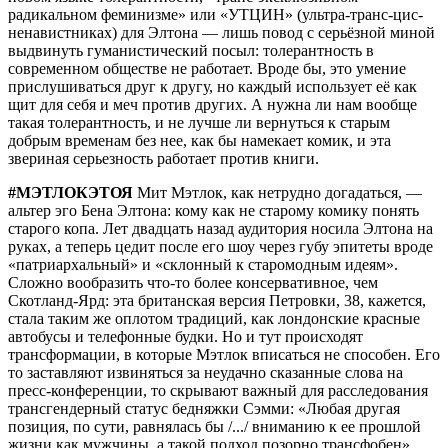
радикальном феминизме» или «УТЦИН» (ультра-транс-цис-
ненавистниках) для Элтона — лишь повод с серьёзной миной
выдвинуть гуманистический посыл: толерантность в
современном обществе не работает. Вроде бы, это умение
прислушиваться друг к другу, но каждый использует её как
щит для себя и меч против других. А нужна ли нам вообще
такая толерантность, и не лучше ли вернуться к старым
добрым временам без нее, как бы намекает комик, и эта
звериная серьезность работает против книги.
#МЭТЛОКЭТОЯ
Мит Мэтлок, как нетрудно догадаться, —
альтер эго Бена Элтона: кому как не старому комику понять
старого копа. Лет двадцать назад аудитория носила Элтона на
руках, а теперь цедит после его шоу через губу эпитеты вроде
«патриархальный» и «склонный к старомодным идеям».
Сложно вообразить что-то более консервативное, чем
Скотланд-Ярд: эта британская версия Петровки, 38, кажется,
стала таким же оплотом традиций, как лондонские красные
автобусы и телефонные будки. Но и тут происходят
трансформации, в которые Мэтлок вписаться не способен. Его
то заставляют извиняться за неудачно сказанные слова на
пресс-конференции, то скрывают важный для расследования
трансгендерный статус бедняжки Сэмми: «Любая другая
позиция, по сути, равнялась бы /.../ вниманию к ее прошлой
жизни как мужчины, а такой подход позорно трансфобен».