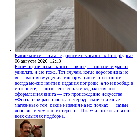
Какие книги — самые дорогие в магазинах Петербурга?
06 августа 2026,
12:13
Конечно, не цена в книге главное, — но книги умеют
удивлять и ею тоже. Тот случай, когда дороговизна не
вызывает возмущения: информацию и текст почти
всегда можно найти в издания попроще, а то и вообще в
интернете, — но качественная и художественно
оформленная книга — это произведение искусства.
«Фонтанка» расспросила петербургские книжные
магазины о том, какие издания на их полках — самые
дорогие, и чем они интересны. Получилась богатая во
всех смыслах подборка.