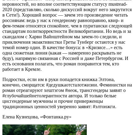
неровностей, но вполне соответствующим статусу mustread-
2020 (представляю, сколько дискуссий вокруг него закрутится
в Сети!). Хороший вопрос — зачем это произведение читать
россиянам: ведь у нас к гендерному равноправию, квир- и
фем-темам относятся спокойнее, чем в пуритански следующей
стандартам политкорректности Великобритании. Но ведь и за
скандалом с Харви Вайнштейном мы зачем-то следили, и
приключения экоактивистки Греты Тунберг остаются у нас
темой номер один. В качестве бонуса: в «Кризисе…» есть
одна сюжетная линия (какая — намеренно раскрывать не
буду), напрямую связанная с Россией и даже Петербургом. И
есть основания полагать, что роман понравится тем, кто
работает в Кремле.
Подростки, если им в руки попадется книжка Элтона,
конечно, сморщатся: #дедушкаотсталотжизни. Феминистки на
роман отреагируют хештэгом #неок, трансгендеры заявят о
#глубочайшейнетолерантности автора. И только белые
цисгендерные мужчины и прочие приверженцы
традиционных ценностей уверенно заявят: #элтонжги.
Елена Кузнецова, «Фонтанка.ру»