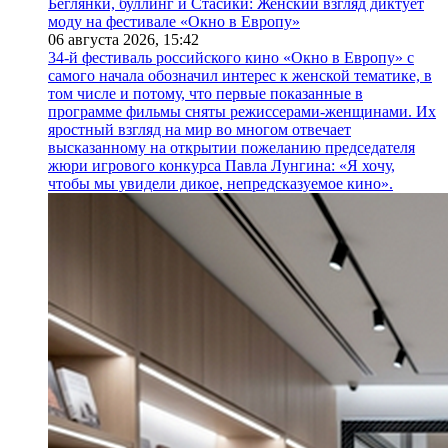
Беглянки, буллинг и Стасики: Женский взгляд диктует
моду на фестивале «Окно в Европу»
06 августа 2026,
15:42
34-й фестиваль российского кино «Окно в Европу» с
самого начала обозначил интерес к женской тематике, в
том числе и потому, что первые показанные в
программе фильмы сняты режиссерами-женщинами. Их
яростный взгляд на мир во многом отвечает
высказанному на открытии пожеланию председателя
жюри игрового конкурса Павла Лунгина: «Я хочу,
чтобы мы увидели дикое, непредсказуемое кино».