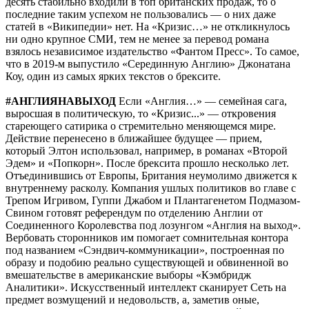
десять стабильно входили в топ британских продаж, то о
последние таким успехом не пользовались — о них даже
статей в «Википедии» нет. На «Кризис…» не откликнулось
ни одно крупное СМИ, тем не менее за перевод романа
взялось независимое издательство «Фантом Пресс». То самое,
что в 2019-м выпустило «Серединную Англию» Джонатана
Коу, один из самых ярких текстов о брексите.
#АНГЛИЯНАВЫХОД
Если «Англия…» — семейная сага,
выросшая в политическую, то «Кризис...» — откровения
стареющего сатирика о стремительно меняющемся мире.
Действие перенесено в ближайшее будущее — прием,
который Элтон использовал, например, в романах «Второй
Эдем» и «Попкорн». После брексита прошло несколько лет.
Отъединившись от Европы, Британия неумолимо движется к
внутреннему расколу. Компания ушлых политиков во главе с
Трепом Игривом, Гуппи Джабом и Плантагенетом Подмазом-
Свином готовят референдум по отделению Англии от
Соединенного Королевства под лозунгом «Англия на выход».
Вербовать сторонников им помогает сомнительная контора
под названием «Сэндвич-коммуникации», построенная по
образу и подобию реально существующей и обвиненной во
вмешательстве в американские выборы «Кэмбридж
Аналитики». Искусственный интеллект сканирует Сеть на
предмет возмущений и недовольств, а, заметив оные,