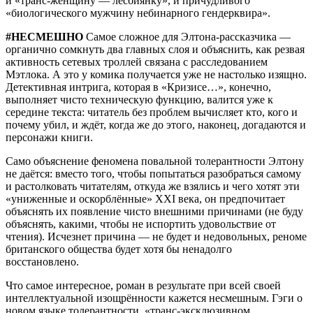
и «транс-женщину — лесбиянку», и причудливого
«биологического мужчину небинарного гендерквира».
#НЕСМЕШНО
Самое сложное для Элтона-рассказчика —
органично сомкнуть два главных слоя и объяснить, как резвая
активность сетевых троллей связана с расследованием
Мэтлока. А это у комика получается уже не настолько изящно.
Детективная интрига, которая в «Кризисе…», конечно,
выполняет чисто техническую функцию, валится уже к
середине текста: читатель без проблем вычисляет кто, кого и
почему убил, и ждёт, когда же до этого, наконец, догадаются и
персонажи книги.
Само объяснение феномена повальной толерантности Элтону
не даётся: вместо того, чтобы попытаться разобраться самому
и растолковать читателям, откуда же взялись и чего хотят эти
«униженные и оскорблённые» XXI века, он предпочитает
объяснять их появление чисто внешними причинами (не буду
объяснять, какими, чтобы не испортить удовольствие от
чтения). Исчезнет причина — не будет и недовольных, реноме
британского общества будет хотя бы ненадолго
восстановлено.
Что самое интересное, роман в результате при всей своей
интеллектуальной изощрённости кажется несмешным. Гэги о
новом языке толерантности, «транс-эксклюзивном