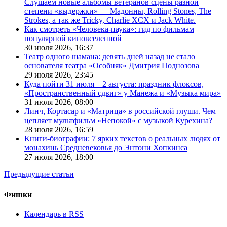
Слушаем новые альбомы ветеранов сцены разной
степени «выдержки» — Мадонны, Rolling Stones, The
Strokes, а так же Tricky, Charlie XCX и Jack White.
Как смотреть «Человека-паука»: гид по фильмам
популярной киновселенной
30 июля 2026,
16:37
Театр одного шамана: девять дней назад не стало
основателя театра «Особняк» Дмитрия Поднозова
29 июля 2026,
23:45
Куда пойти 31 июля—2 августа: праздник флоксов,
«Пространственный сдвиг» у Манежа и «Музыка мира»
31 июля 2026,
08:00
Линч, Кортасар и «Матрица» в российской глуши. Чем
цепляет мультфильм «Непокой» с музыкой Курехина?
28 июля 2026,
16:59
Книги-биографии: 7 ярких текстов о реальных людях от
монахинь Средневековья до Энтони Хопкинса
27 июля 2026,
18:00
Предыдущие статьи
Фишки
Календарь в RSS