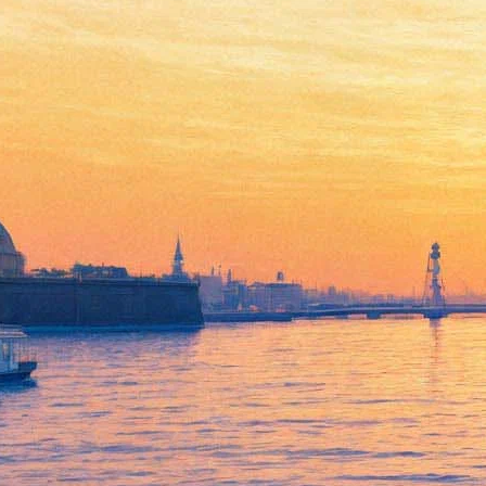
Сквозь арктический лёд: На
чём поскользнулся сериал
«Террор»