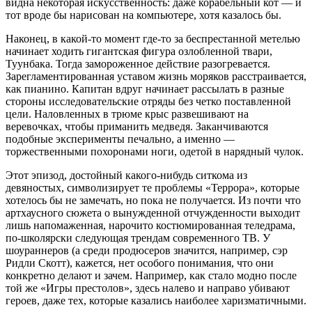
видна некоторая искусственность: даже корабельный кот — и
тот вроде бы нарисован на компьютере, хотя казалось бы.
Наконец, в какой-то момент где-то за беспрестанной метелью
начинает ходить гигантская фигура озлобленной твари,
Туунбака. Тогда замороженное действие разогревается.
Зарегламентированная уставом жизнь моряков расстраивается,
как пианино. Капитан вдруг начинает рассылать в разные
стороны исследовательские отряды без четко поставленной
цели. Наловленных в трюме крыс развешивают на
веревочках, чтобы приманить медведя. Заканчиваются
подобные эксперименты печально, а именно —
торжественными похоронами ноги, одетой в нарядный чулок.
Этот эпизод, достойный какого-нибудь ситкома из
девяностых, символизирует те проблемы «Террора», которые
хотелось бы не замечать, но пока не получается. Из почти что
артхаусного сюжета о вынужденной отчужденности выходит
лишь напомаженная, нарочито костюмированная теледрама,
по-школярски следующая трендам современного ТВ. У
шоураннеров (а среди продюсеров значится, например, сэр
Ридли Скотт), кажется, нет особого понимания, что они
конкретно делают и зачем. Например, как стало модно после
той же «Игры престолов», здесь налево и направо убивают
героев, даже тех, которые казались наиболее харизматичными.