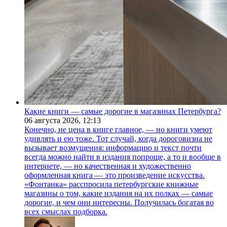
Какие книги — самые дорогие в магазинах Петербурга?
06 августа 2026,
12:13
Конечно, не цена в книге главное, — но книги умеют
удивлять и ею тоже. Тот случай, когда дороговизна не
вызывает возмущения: информацию и текст почти
всегда можно найти в издания попроще, а то и вообще в
интернете, — но качественная и художественно
оформленная книга — это произведение искусства.
«Фонтанка» расспросила петербургские книжные
магазины о том, какие издания на их полках — самые
дорогие, и чем они интересны. Получилась богатая во
всех смыслах подборка.