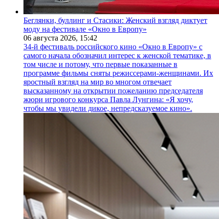
Беглянки, буллинг и Стасики: Женский взгляд диктует
моду на фестивале «Окно в Европу»
06 августа 2026,
15:42
34-й фестиваль российского кино «Окно в Европу» с
самого начала обозначил интерес к женской тематике, в
том числе и потому, что первые показанные в
программе фильмы сняты режиссерами-женщинами. Их
яростный взгляд на мир во многом отвечает
высказанному на открытии пожеланию председателя
жюри игрового конкурса Павла Лунгина: «Я хочу,
чтобы мы увидели дикое, непредсказуемое кино».