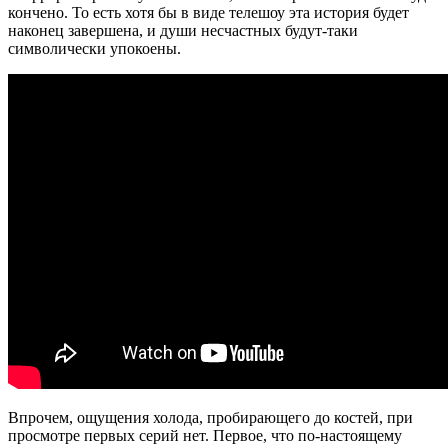
кончено. То есть хотя бы в виде телешоу эта история будет
наконец завершена, и души несчастных будут-таки
символически упокоены.
Впрочем, ощущения холода, пробирающего до костей, при
просмотре первых серий нет. Первое, что по-настоящему