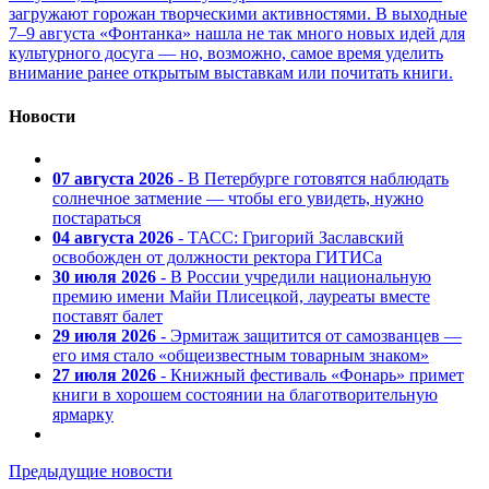
загружают горожан творческими активностями. В выходные
7–9 августа «Фонтанка» нашла не так много новых идей для
культурного досуга — но, возможно, самое время уделить
внимание ранее открытым выставкам или почитать книги.
Новости
07 августа 2026
- В Петербурге готовятся наблюдать
солнечное затмение — чтобы его увидеть, нужно
постараться
04 августа 2026
- ТАСС: Григорий Заславский
освобожден от должности ректора ГИТИСа
30 июля 2026
- В России учредили национальную
премию имени Майи Плисецкой, лауреаты вместе
поставят балет
29 июля 2026
- Эрмитаж защитится от самозванцев —
его имя стало «общеизвестным товарным знаком»
27 июля 2026
- Книжный фестиваль «Фонарь» примет
книги в хорошем состоянии на благотворительную
ярмарку
Предыдущие новости