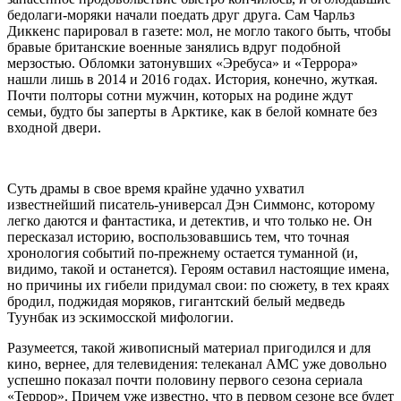
бедолаги-моряки начали поедать друг друга. Сам Чарльз
Диккенс парировал в газете: мол, не могло такого быть, чтобы
бравые британские военные занялись вдруг подобной
мерзостью. Обломки затонувших «Эребуса» и «Террора»
нашли лишь в 2014 и 2016 годах. История, конечно, жуткая.
Почти полторы сотни мужчин, которых на родине ждут
семьи, будто бы заперты в Арктике, как в белой комнате без
входной двери.
Суть драмы в свое время крайне удачно ухватил
известнейший писатель-универсал Дэн Симмонс, которому
легко даются и фантастика, и детектив, и что только не. Он
пересказал историю, воспользовавшись тем, что точная
хронология событий по-прежнему остается туманной (и,
видимо, такой и останется). Героям оставил настоящие имена,
но причины их гибели придумал свои: по сюжету, в тех краях
бродил, поджидая моряков, гигантский белый медведь
Туунбак из эскимосской мифологии.
Разумеется, такой живописный материал пригодился и для
кино, вернее, для телевидения: телеканал AMC уже довольно
успешно показал почти половину первого сезона сериала
«Террор». Причем уже известно, что в первом сезоне все будет