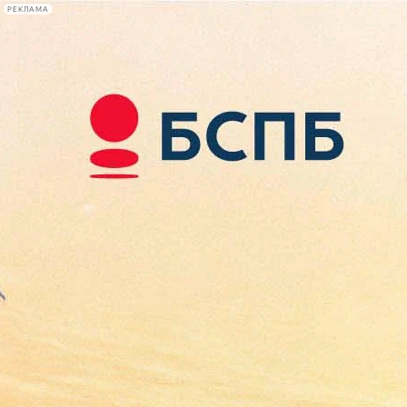
РЕКЛАМА
Афиша Plus
#телегид
Фонтанка.ру
Сегодня:
2026.08.08
13:12
Афиша Plus
кино
спектакли
выставки
концерты
лекции
книги
афиша плюс
новости
+