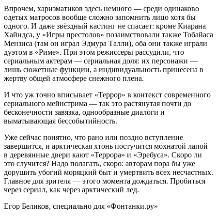
Впрочем, харизматиков здесь немного — среди одинаково
одетых матросов вообще сложно запомнить лицо хотя бы
одного. И даже звёздный кастинг не спасает: кроме Киарана
Хайндса, у «Игры престолов» позаимствовали также Тобайаса
Мензиса (там он играл Эдмура Талли), оба они также играли
дуэтом в «Риме». При этом режиссеры рассудили, что
сериальным актерам — сериальная доля: их персонажи —
лишь сюжетные функции, а индивидуальность принесена в
жертву общей атмосфере снежного плена.
И что уж точно вписывает «Террор» в контекст современного
сериального мейнстрима — так это растянутая почти до
бесконечности завязка, однообразные диалоги и
выматывающая бессобытийность.
Уже сейчас понятно, что рано или поздно вступление
завершится, и арктическая хтонь постучится мохнатой лапой
в деревянные двери кают «Террора» и «Эребуса». Скоро ли
это случится? Надо полагать, скоро: авторам пора бы уже
дорушить убогий моряцкий быт и умертвить всех несчастных.
Главное для зрителя — этого момента дождаться. Пробиться
через сериал, как через арктический лед.
Егор Беликов, специально для «Фонтанки.ру»