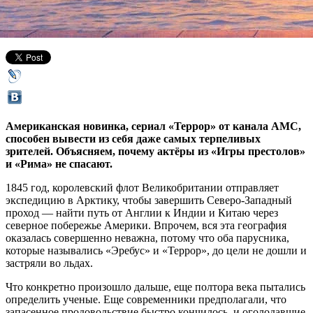
09 января 2020,
11:42
Версия для печати
Американская новинка, сериал «Террор» от канала AMC,
способен вывести из себя даже самых терпеливых
зрителей. Объясняем, почему актёры из «Игры престолов»
и «Рима» не спасают.
1845 год, королевский флот Великобритании отправляет
экспедицию в Арктику, чтобы завершить Северо-Западный
проход — найти путь от Англии к Индии и Китаю через
северное побережье Америки. Впрочем, вся эта география
оказалась совершенно неважна, потому что оба парусника,
которые назывались «Эребус» и «Террор», до цели не дошли и
застряли во льдах.
Что конкретно произошло дальше, еще полтора века пытались
определить ученые. Еще современники предполагали, что
запасенное продовольствие быстро кончилось, и оголодавшие