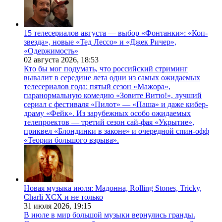
15 телесериалов августа — выбор «Фонтанки»: «Коп-
звезда», новые «Тед Лессо» и «Джек Ричер»,
«Одержимость»
02 августа 2026,
18:53
Кто бы мог подумать, что российский стриминг
вывалит в середине лета одни из самых ожидаемых
телесериалов года: пятый сезон «Мажора»,
паранормальную комедию «Зовите Витю!», лучший
сериал с фестиваля «Пилот» — «Паша» и даже кибер-
драму «Фейк». Из зарубежных особо ожидаемых
телепроектов — третий сезон сай-фая «Укрытие»,
приквел «Блондинки в законе» и очередной спин-офф
«Теории большого взрыва».
Новая музыка июля: Мадонна, Rolling Stones, Tricky,
Charli XCX и не только
31 июля 2026,
19:15
В июле в мир большой музыки вернулись гранды.