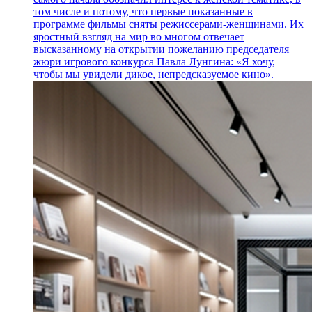
том числе и потому, что первые показанные в
программе фильмы сняты режиссерами-женщинами. Их
яростный взгляд на мир во многом отвечает
высказанному на открытии пожеланию председателя
жюри игрового конкурса Павла Лунгина: «Я хочу,
чтобы мы увидели дикое, непредсказуемое кино».