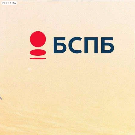
РЕКЛАМА
Афиша Plus
#телегид
Фонтанка.ру
Сегодня:
2026.08.07
15:56
Афиша Plus
кино
спектакли
выставки
концерты
лекции
книги
афиша плюс
новости
+