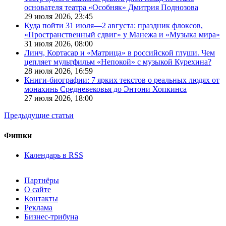
основателя театра «Особняк» Дмитрия Поднозова
29 июля 2026,
23:45
Куда пойти 31 июля—2 августа: праздник флоксов,
«Пространственный сдвиг» у Манежа и «Музыка мира»
31 июля 2026,
08:00
Линч, Кортасар и «Матрица» в российской глуши. Чем
цепляет мультфильм «Непокой» с музыкой Курехина?
28 июля 2026,
16:59
Книги-биографии: 7 ярких текстов о реальных людях от
монахинь Средневековья до Энтони Хопкинса
27 июля 2026,
18:00
Предыдущие статьи
Фишки
Календарь в RSS
Партнёры
О сайте
Контакты
Реклама
Бизнес-трибуна