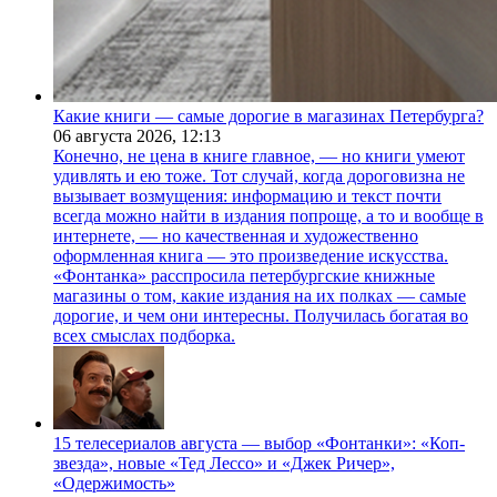
Какие книги — самые дорогие в магазинах Петербурга?
06 августа 2026,
12:13
Конечно, не цена в книге главное, — но книги умеют
удивлять и ею тоже. Тот случай, когда дороговизна не
вызывает возмущения: информацию и текст почти
всегда можно найти в издания попроще, а то и вообще в
интернете, — но качественная и художественно
оформленная книга — это произведение искусства.
«Фонтанка» расспросила петербургские книжные
магазины о том, какие издания на их полках — самые
дорогие, и чем они интересны. Получилась богатая во
всех смыслах подборка.
15 телесериалов августа — выбор «Фонтанки»: «Коп-
звезда», новые «Тед Лессо» и «Джек Ричер»,
«Одержимость»