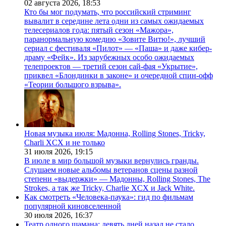
02 августа 2026,
18:53
Кто бы мог подумать, что российский стриминг
вывалит в середине лета одни из самых ожидаемых
телесериалов года: пятый сезон «Мажора»,
паранормальную комедию «Зовите Витю!», лучший
сериал с фестиваля «Пилот» — «Паша» и даже кибер-
драму «Фейк». Из зарубежных особо ожидаемых
телепроектов — третий сезон сай-фая «Укрытие»,
приквел «Блондинки в законе» и очередной спин-офф
«Теории большого взрыва».
Новая музыка июля: Мадонна, Rolling Stones, Tricky,
Charli XCX и не только
31 июля 2026,
19:15
В июле в мир большой музыки вернулись гранды.
Слушаем новые альбомы ветеранов сцены разной
степени «выдержки» — Мадонны, Rolling Stones, The
Strokes, а так же Tricky, Charlie XCX и Jack White.
Как смотреть «Человека-паука»: гид по фильмам
популярной киновселенной
30 июля 2026,
16:37
Театр одного шамана: девять дней назад не стало