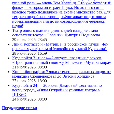
главной роли — вновь Том Холланд. Это уже четвёртый
фильм, в котором он играет Паука. Но до него сине-
красное трико появлялось на экране множество раз. Для
тех, кто подзабыл историю, «Фонтанка» подготовила
исчерпывающий гид по киновоплощениям человека-
паука!
Театр одного шамана: девять дней назад не стало
основателя театра «Особняк» Дмитрия Поднозова
29 июля 2026,
23:45
Линч, Кортасар и «Матрица» в российской глуши. Чем
цепляет мультфильм «Непокой» с музыкой Курехина?
28 июля 2026,
16:59
Куда пойти 31 июля—2 августа: праздник флоксов,
«Пространственный сдвиг» у Манежа и «Музыка мира»
31 июля 2026,
08:00
Книги-биографии: 7 ярких текстов о реальных людях от
монахинь Средневековья до Энтони Хопкинса
27 июля 2026,
18:00
Куда пойти 24 — 26 июля: Джазовый фестиваль по
всему городу, «Окна Открой» и уличные театры в
ЦПКиО
24 июля 2026,
08:00
Предыдущие статьи