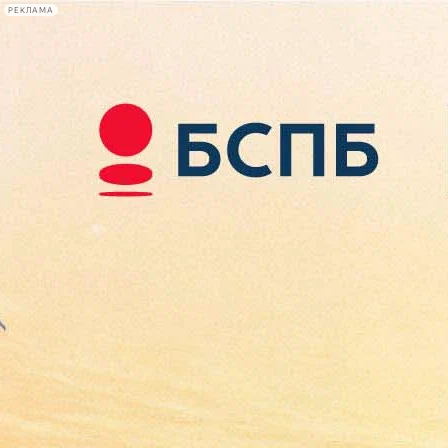
РЕКЛАМА
Афиша Plus
#телегид
Фонтанка.ру
Сегодня:
2026.08.07
10:04
Афиша Plus
кино
спектакли
выставки
концерты
лекции
книги
афиша плюс
новости
+