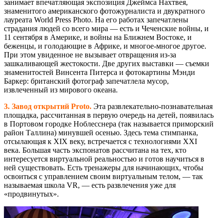
занимает впечатляющая экспозиция Джеймса Нахтвея,
знаменитого американского фотожурналиста и двукратного
лауреата World Press Photo. На его работах запечатлены
страдания людей со всего мира — есть и Чеченские войны, и
11 сентября в Америке, и войны на Ближнем Востоке, и
беженцы, и голодающие в Африке, и многое-многое другое.
При этом увиденное не вызывает отвращения из-за
зашкаливающей жестокости. Две других выставки — съемки
знаменитостей Винсента Питерса и фотокартины Мэнди
Баркер: британский фотограф запечатлела мусор,
извлеченный из мирового океана.
3. Завод открытий Proto.
Эта развлекательно-познавательная
площадка, рассчитанная в первую очередь на детей, появилась
в Портовом городке Ноблесснера (так называется приморский
район Таллина) минувшей осенью. Здесь тема стимпанка,
отсылающая к XIX веку, встречается с технологиями XXI
века. Большая часть экспонатов рассчитана на тех, кто
интересуется виртуальной реальностью и готов научиться в
ней существовать. Есть тренажеры для начинающих, чтобы
освоиться с управлением своим виртуальным телом, — так
называемая школа VR, — есть развлечения уже для
«продвинутых».