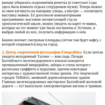
раньше убиралась поднимаемая решетка (в советские годы
здесь была комната отдыха сотрудников музея). Теперь можно
из окон взглянуть на панораму улицы, а внутри — посмотреть
выставку маяков. Её дополнили компьютерными
программами: выставив интересующий год на
хронологической шкале, можно увидеть на карте те маяки,
которые на тот момент уже были построены в Эстонии, и
выбрав любой из них, получить информацию о нем.
Башню венчает смотровая площадка (летом там будет кафе), с
которой открывается вид на город.
2. Центр современной фотографии Fotografiska.
Если хотели
увидеть молодежный Таллин — вам сюда. Позади
Балтийского железнодорожного вокзала находится
промышленный микрорайон, заборы и стены которого
расписаны граффити и муралами, причем некоторые
интересны с художественной точки зрения. Это творческий
городок Telliskivi, занявший дореволюционные здания
Главных железнодорожных мастерских Балтийской железной
дороги — тут выпускали электромоторные вагоны и трамваи.