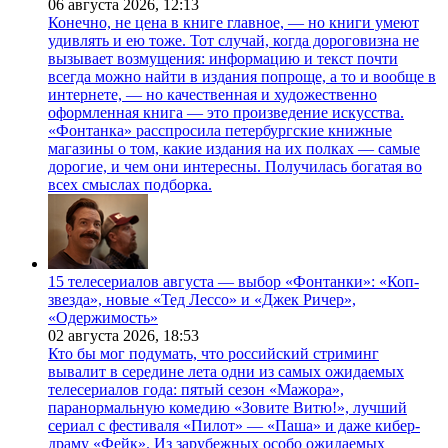
06 августа 2026,
12:13
Конечно, не цена в книге главное, — но книги умеют
удивлять и ею тоже. Тот случай, когда дороговизна не
вызывает возмущения: информацию и текст почти
всегда можно найти в издания попроще, а то и вообще в
интернете, — но качественная и художественно
оформленная книга — это произведение искусства.
«Фонтанка» расспросила петербургские книжные
магазины о том, какие издания на их полках — самые
дорогие, и чем они интересны. Получилась богатая во
всех смыслах подборка.
15 телесериалов августа — выбор «Фонтанки»: «Коп-
звезда», новые «Тед Лессо» и «Джек Ричер»,
«Одержимость»
02 августа 2026,
18:53
Кто бы мог подумать, что российский стриминг
вывалит в середине лета одни из самых ожидаемых
телесериалов года: пятый сезон «Мажора»,
паранормальную комедию «Зовите Витю!», лучший
сериал с фестиваля «Пилот» — «Паша» и даже кибер-
драму «Фейк». Из зарубежных особо ожидаемых