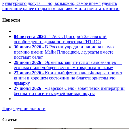
культурного досуга — но, возможно, самое время уделить
внимание ранее открытым выставкам или почитать книги.
Новости
04 августа 2026
- ТАСС: Григорий Заславский
освобожден от должности ректора ГИТИСа
30 июля 2026
- В России учредили национальную
премию имени Майи Плисецкой, лауреаты вместе
поставят балет
29 июля 2026
- Эрмитаж защитится от самозванцев —
его имя стало «общеизвестным товарным знаком»
27 июля 2026
- Книжный фестиваль «Фонарь» примет
книги в хорошем состоянии на благотворительную
ярмарку
27 июля 2026
- «Царское Село» зовет тезок императриц
бесплатно посетить музейные маршруты
Предыдущие новости
Статьи