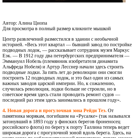
Автор: Алина Циопа
Для просмотра в полный размер кликните мышкой
Центр развлечений разместился в здании с необычной
историей. «Весь этот квартал — бывший завод по постройке
подводных лодок, — рассказывает сотрудник музея Маркус
Еэк. — В 1912 году два петербургских предпринимателя —
Эммануил Нобель (племянник изобретателя динамита
Альфреда Нобеля) и Артур Лесснер начали здесь строить
подводные лодки. За пять лет до революции они смогли
построить 12 подводных лодок, и это был один из самых
важных заводов царской империи. Но, к сожалению,
случилась революция, лодки больше не строили, но в
советское время здесь стали проводить ремонт судов —
последний раз этим здесь занимались в прошлом году».
4. Новая дорога и прогулочная зона Рейди Теэ.
От
памятника морякам, погибшим на «Русалке» (так назывался
затонувший в 1893 году у финских берегов броненосец
российского флота) по берегу к порту Таллина теперь ведет
широкая дорога с прогулочной зоной вдоль берега. Здесь, на