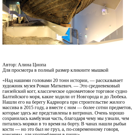
Автор: Алина Циопа
Для просмотра в полный размер кликните мышкой
«Над нашими головами 20 тонн истории, — рассказывает
художник музея Роман Маткевич. — Это средневековый
ганзейский когг, классическое одномачтовое торговое судно
Балтийского моря, какие ходили от Новгорода и до Любека.
Нашли его на берегу Кадриорга при строительстве жилого
массива в 2015 году, а вместе с ним — более сотни предметов,
которые здесь же представлены в витринах. Очень хорошо
сохранилась камбузная часть, благодаря чему мы узнали, чем
питались моряки в то время на борту. В чанах нашли рыбьи
кости — но это был не груз, а, по-современному говоря,
консервы, для употребления в пищу».