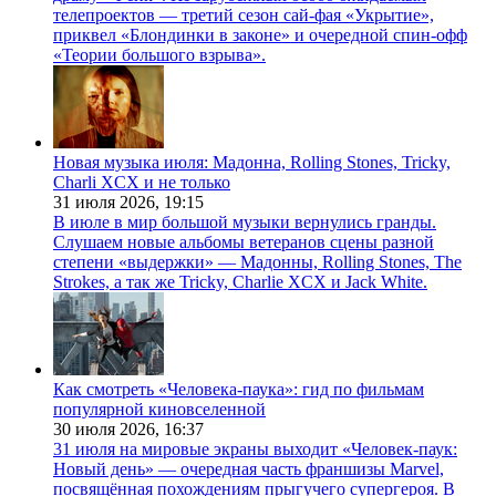
телепроектов — третий сезон сай-фая «Укрытие»,
приквел «Блондинки в законе» и очередной спин-офф
«Теории большого взрыва».
Новая музыка июля: Мадонна, Rolling Stones, Tricky,
Charli XCX и не только
31 июля 2026,
19:15
В июле в мир большой музыки вернулись гранды.
Слушаем новые альбомы ветеранов сцены разной
степени «выдержки» — Мадонны, Rolling Stones, The
Strokes, а так же Tricky, Charlie XCX и Jack White.
Как смотреть «Человека-паука»: гид по фильмам
популярной киновселенной
30 июля 2026,
16:37
31 июля на мировые экраны выходит «Человек-паук:
Новый день» — очередная часть франшизы Marvel,
посвящённая похождениям прыгучего супергероя. В