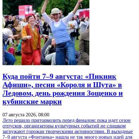
Куда пойти 7–9 августа: «Пикник
Афиши», песни «Короля и Шута» в
Ледовом, день рождения Зощенко и
кубинские марки
07 августа 2026, 08:00
Лето решило притормозить перед финалом: пока идет сезон
отпусков, организаторы культурных событий не слишком
загружают горожан творческими активностями. В выходные
7–9 августа «Фонтанка» нашла не так много новых идей для