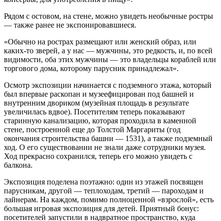
Рядом с остовом, на стене, можно увидеть необычные ростры
— также ранее не экспонировавшиеся.
«Обычно на рострах размещают или женский образ, или
каких-то зверей, а у нас — мужчины, это редкость, и, по всей
видимости, оба этих мужчины — это владельцы кораблей или
торгового дома, которому парусник принадлежал».
Осмотр экспозиции начинается с подземного этажа, который
был впервые раскопан и музеефицирован под башней и
внутренним двориком (музейная площадь в результате
увеличилась вдвое). Посетителям теперь показывают
старинную канализацию, которая проходила в каменной
стене, построенной еще до Толстой Маргариты (год
окончания строительства башни — 1531), а также подземный
ход. О его существовании не знали даже сотрудники музея.
Ход прекрасно сохранился, теперь его можно увидеть с
балкона.
Экспозиция поделена поэтажно: один из этажей посвящен
парусникам, другой — теплоходам, третий — пароходам и
лайнерам. На каждом, помимо полноценной «взрослой», есть
большая игровая экспозиция для детей. Приятный бонус:
посетителей запустили в надвратное пространство, куда