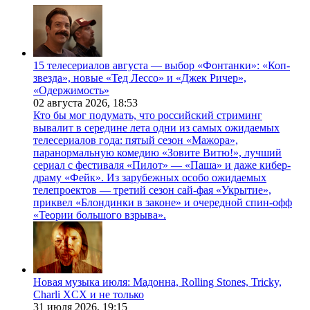
15 телесериалов августа — выбор «Фонтанки»: «Коп-
звезда», новые «Тед Лессо» и «Джек Ричер»,
«Одержимость»
02 августа 2026,
18:53
Кто бы мог подумать, что российский стриминг
вывалит в середине лета одни из самых ожидаемых
телесериалов года: пятый сезон «Мажора»,
паранормальную комедию «Зовите Витю!», лучший
сериал с фестиваля «Пилот» — «Паша» и даже кибер-
драму «Фейк». Из зарубежных особо ожидаемых
телепроектов — третий сезон сай-фая «Укрытие»,
приквел «Блондинки в законе» и очередной спин-офф
«Теории большого взрыва».
Новая музыка июля: Мадонна, Rolling Stones, Tricky,
Charli XCX и не только
31 июля 2026,
19:15