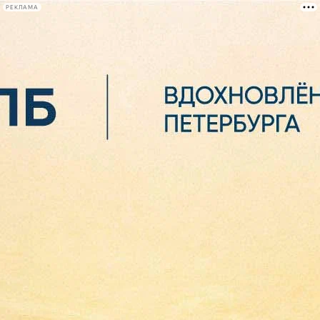
РЕКЛАМА
Афиша Plus
#телегид
Фонтанка.ру
Сегодня:
2026.08.07
07:42
Афиша Plus
кино
спектакли
выставки
концерты
лекции
книги
афиша плюс
новости
+