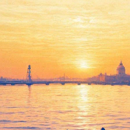
На Берлинале покажут
американский
документальный фильм про
жизнь ЛГБТ в Чечне
17 декабря 2019,
21:32
Версия для печати
Берлинский кинофестиваль 16 декабря объявил часть
конкурсной программы. В нее вошли американский
документальный фильм «Добро пожаловать в Чечню» и
картина украинского режиссёра Натальи Ефимкиной
«Гаражные люди». Среди премьер вне конкурса можно
отметить «Пиноккио» Маттео Гарроне, где роль папы Карло
сыграет Роберто Бениньи.