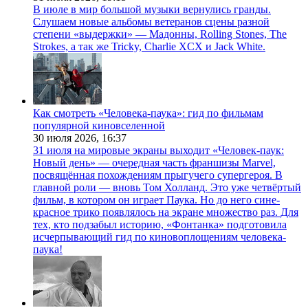
В июле в мир большой музыки вернулись гранды.
Слушаем новые альбомы ветеранов сцены разной
степени «выдержки» — Мадонны, Rolling Stones, The
Strokes, а так же Tricky, Charlie XCX и Jack White.
Как смотреть «Человека-паука»: гид по фильмам
популярной киновселенной
30 июля 2026,
16:37
31 июля на мировые экраны выходит «Человек-паук:
Новый день» — очередная часть франшизы Marvel,
посвящённая похождениям прыгучего супергероя. В
главной роли — вновь Том Холланд. Это уже четвёртый
фильм, в котором он играет Паука. Но до него сине-
красное трико появлялось на экране множество раз. Для
тех, кто подзабыл историю, «Фонтанка» подготовила
исчерпывающий гид по киновоплощениям человека-
паука!