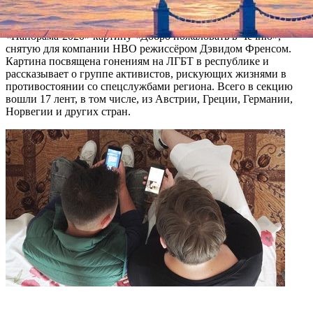
Самый политический международный кинофестиваль и
«витрина свободного мира» включил в секцию
«Панорама-2020» картину «Добро пожаловать в Чечню»,
снятую для компании HBO режиссёром Дэвидом Френсом.
Картина посвящена гонениям на ЛГБТ в республике и
рассказывает о группе активистов, рискующих жизнями в
противостоянии со спецслужбами региона. Всего в секцию
вошли 17 лент, в том числе, из Австрии, Греции, Германии,
Норвегии и других стран.