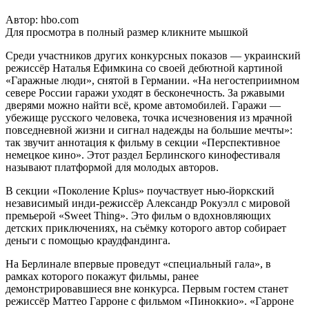
Автор: hbo.com
Для просмотра в полный размер кликните мышкой
Среди участников других конкурсных показов — украинский
режиссёр Наталья Ефимкина со своей дебютной картиной
«Гаражные люди», снятой в Германии. «На негостеприимном
севере России гаражи уходят в бесконечность. За ржавыми
дверями можно найти всё, кроме автомобилей. Гаражи —
убежище русского человека, точка исчезновения из мрачной
повседневной жизни и сигнал надежды на большие мечты»:
так звучит аннотация к фильму в секции «Перспективное
немецкое кино». Этот раздел Берлинского кинофестиваля
называют платформой для молодых авторов.
В секции «Поколение Kplus» поучаствует нью-йоркский
независимый инди-режиссёр Александр Рокуэлл с мировой
премьерой «Sweet Thing». Это фильм о вдохновляющих
детских приключениях, на съёмку которого автор собирает
деньги с помощью краудфандинга.
На Берлинале впервые проведут «специальный гала», в
рамках которого покажут фильмы, ранее
демонстрировавшиеся вне конкурса. Первым гостем станет
режиссёр Маттео Гарроне с фильмом «Пиноккио». «Гарроне