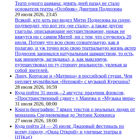
Театр одного шамана: девять дней назад не стало
основателя театра «Особняк» Дмитрия Поднозова
29 июля 2026,
23:45
Всякий, кто хоть раз видел Митю Поднозова на сцене,
подтвердит, что вот это «не стало», а также другие
глаголы, описывающие несуществование, никак не
вяжутся ни с самим Митей, ни с тем, что случилось 20
июля. Потому что всю свою сознательную, как я
полагаю, и уж точно всю свою театральную жизнь актер
Поднозов занимался натуральным шаманством, то есть,
как минимум, заглядывал, а, как максимум,
путешествовал по ту сторону реальности, увлекая за
собой зрителей.
Линч, Кортасар и «Матрица» в российской глуши. Чем
цепляет мультфильм «Непокой» с музыкой Курехина?
28 июля 2026,
16:59
Куда пойти 31 июля—2 августа: праздник флоксов,
«Пространственный сдвиг» у Манежа и «Музыка мира»
31 июля 2026,
08:00
Книги-биографии: 7 ярких текстов о реальных людях от
монахинь Средневековья до Энтони Хопкинса
27 июля 2026,
18:00
Куда пойти 24 — 26 июля: Джазовый фестиваль по
всему городу, «Окна Открой» и уличные театры в
ЦПКиО