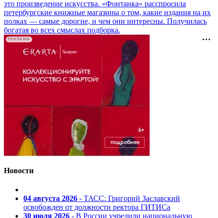
это произведение искусства. «Фонтанка» расспросила
петербургские книжные магазины о том, какие издания на их
полках — самые дорогие, и чем они интересны. Получилась
богатая во всех смыслах подборка.
РЕКЛАМА
Новости
04 августа 2026
- ТАСС: Григорий Заславский
освобожден от должности ректора ГИТИСа
30 июля 2026
- В России учредили национальную