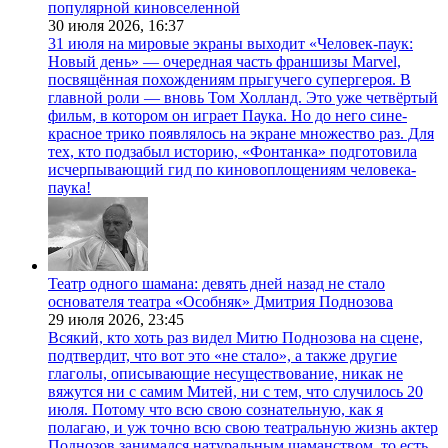
популярной киновселенной
30 июля 2026,
16:37
31 июля на мировые экраны выходит «Человек-паук:
Новый день» — очередная часть франшизы Marvel,
посвящённая похождениям прыгучего супергероя. В
главной роли — вновь Том Холланд. Это уже четвёртый
фильм, в котором он играет Паука. Но до него сине-
красное трико появлялось на экране множество раз. Для
тех, кто подзабыл историю, «Фонтанка» подготовила
исчерпывающий гид по киновоплощениям человека-
паука!
Театр одного шамана: девять дней назад не стало
основателя театра «Особняк» Дмитрия Поднозова
29 июля 2026,
23:45
Всякий, кто хоть раз видел Митю Поднозова на сцене,
подтвердит, что вот это «не стало», а также другие
глаголы, описывающие несуществование, никак не
вяжутся ни с самим Митей, ни с тем, что случилось 20
июля. Потому что всю свою сознательную, как я
полагаю, и уж точно всю свою театральную жизнь актер
Поднозов занимался натуральным шаманством, то есть,