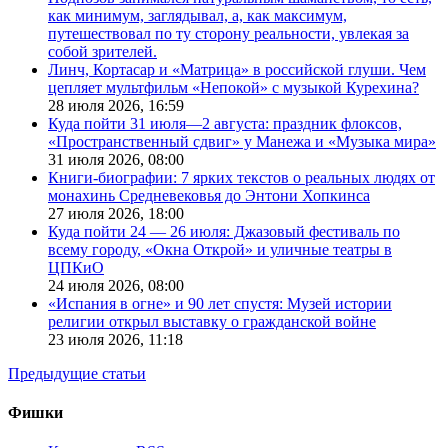
как минимум, заглядывал, а, как максимум,
путешествовал по ту сторону реальности, увлекая за
собой зрителей.
Линч, Кортасар и «Матрица» в российской глуши. Чем
цепляет мультфильм «Непокой» с музыкой Курехина?
28 июля 2026,
16:59
Куда пойти 31 июля—2 августа: праздник флоксов,
«Пространственный сдвиг» у Манежа и «Музыка мира»
31 июля 2026,
08:00
Книги-биографии: 7 ярких текстов о реальных людях от
монахинь Средневековья до Энтони Хопкинса
27 июля 2026,
18:00
Куда пойти 24 — 26 июля: Джазовый фестиваль по
всему городу, «Окна Открой» и уличные театры в
ЦПКиО
24 июля 2026,
08:00
«Испания в огне» и 90 лет спустя: Музей истории
религии открыл выставку о гражданской войне
23 июля 2026,
11:18
Предыдущие статьи
Фишки