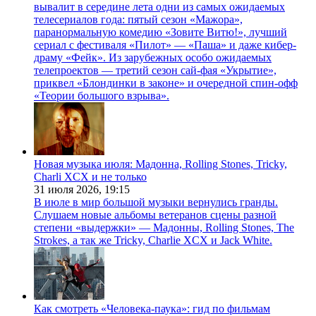
вывалит в середине лета одни из самых ожидаемых
телесериалов года: пятый сезон «Мажора»,
паранормальную комедию «Зовите Витю!», лучший
сериал с фестиваля «Пилот» — «Паша» и даже кибер-
драму «Фейк». Из зарубежных особо ожидаемых
телепроектов — третий сезон сай-фая «Укрытие»,
приквел «Блондинки в законе» и очередной спин-офф
«Теории большого взрыва».
Новая музыка июля: Мадонна, Rolling Stones, Tricky,
Charli XCX и не только
31 июля 2026,
19:15
В июле в мир большой музыки вернулись гранды.
Слушаем новые альбомы ветеранов сцены разной
степени «выдержки» — Мадонны, Rolling Stones, The
Strokes, а так же Tricky, Charlie XCX и Jack White.
Как смотреть «Человека-паука»: гид по фильмам