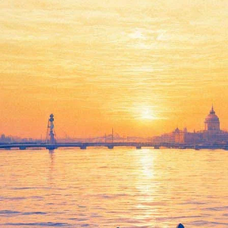
Объединенные дворцы,
Шишкин и неожиданный
Репин: Русский музей
анонсировал главные
блокбастеры 2020 года
17 декабря 2019,
11:17
Версия для печати
Русский музей (ГРМ) поделился с «Фонтанкой»
выставочными планами на 2020 год. Как можно понять из
информации, год своего 125-летия музей посвятит себе и
русскому искусству. Среди главных проанонсированных
блокбастеров — выставки Ивана Шишкина, Александра