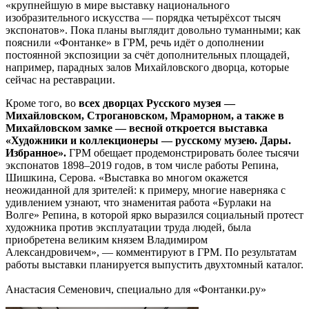
«крупнейшую в мире выставку национального
изобразительного искусства — порядка четырёхсот тысяч
экспонатов». Пока планы выглядит довольно туманными; как
пояснили «Фонтанке» в ГРМ, речь идёт о дополнении
постоянной экспозиции за счёт дополнительных площадей,
например, парадных залов Михайловского дворца, которые
сейчас на реставрации.
Кроме того, во
всех дворцах Русского музея —
Михайловском, Строгановском, Мраморном, а также в
Михайловском замке — весной откроется выставка
«Художники и коллекционеры — русскому музею. Дары.
Избранное».
ГРМ обещает продемонстрировать более тысячи
экспонатов 1898–2019 годов, в том числе работы Репина,
Шишкина, Серова. «Выставка во многом окажется
неожиданной для зрителей: к примеру, многие наверняка с
удивлением узнают, что знаменитая работа «Бурлаки на
Волге» Репина, в которой ярко выразился социальный протест
художника против эксплуатации труда людей, была
приобретена великим князем Владимиром
Александровичем», — комментируют в ГРМ. По результатам
работы выставки планируется выпустить двухтомный каталог.
Анастасия Семенович, специально для «Фонтанки.ру»