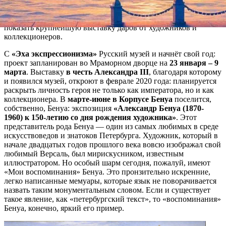
Бенуа и «Эхо экспрессионизма», где представят
ленинградское искусство второй половины XX века.
Планируется также расширить постоянную экспозицию и
показать крупнейшую выставку даров от художников и
коллекционеров.
С
«Эха экспрессионизма»
Русский музей и начнёт свой год:
проект запланирован во Мраморном дворце на
23 января – 9
марта
. Выставку
в честь Александра III
, благодаря которому
и появился музей, откроют в феврале 2020 года: планируется
раскрыть личность героя не только как императора, но и как
коллекционера. В
марте-июне в Корпусе Бенуа
поселится,
собственно, Бенуа: экспозиция
«Александр Бенуа (1870-
1960) к 150-летию со дня рождения художника»
. Этот
представитель рода Бенуа — один из самых любимых в среде
искусствоведов и знатоков Петербурга. Художник, который в
начале двадцатых годов прошлого века вовсю изображал свой
любимый Версаль, был мирискусником, известным
иллюстратором. Но особый шарм сегодня, пожалуй, имеют
«Мои воспоминания» Бенуа. Это пронзительно искренние,
легко написанные мемуары, которые язык не поворачивается
назвать таким монументальным словом. Если и существует
такое явление, как «петербургский текст», то «воспоминания»
Бенуа, конечно, яркий его пример.