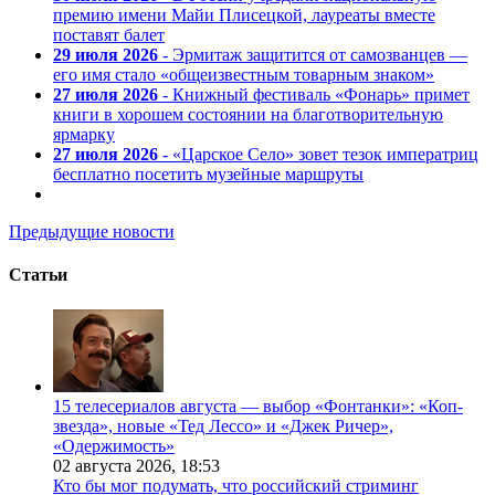
премию имени Майи Плисецкой, лауреаты вместе
поставят балет
29 июля 2026
- Эрмитаж защитится от самозванцев —
его имя стало «общеизвестным товарным знаком»
27 июля 2026
- Книжный фестиваль «Фонарь» примет
книги в хорошем состоянии на благотворительную
ярмарку
27 июля 2026
- «Царское Село» зовет тезок императриц
бесплатно посетить музейные маршруты
Предыдущие новости
Статьи
15 телесериалов августа — выбор «Фонтанки»: «Коп-
звезда», новые «Тед Лессо» и «Джек Ричер»,
«Одержимость»
02 августа 2026,
18:53
Кто бы мог подумать, что российский стриминг