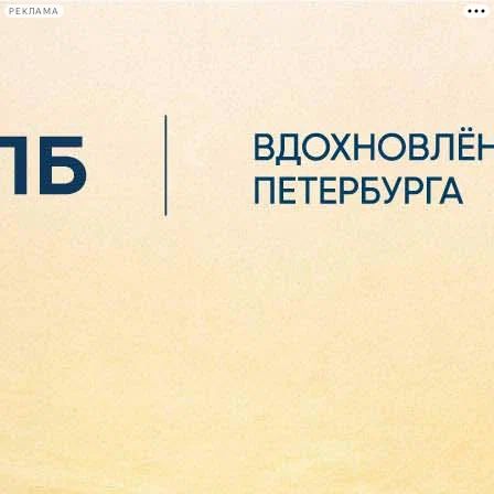
РЕКЛАМА
Афиша Plus
#телегид
Фонтанка.ру
Сегодня:
2026.08.07
05:22
Афиша Plus
кино
спектакли
выставки
концерты
лекции
книги
афиша плюс
новости
+