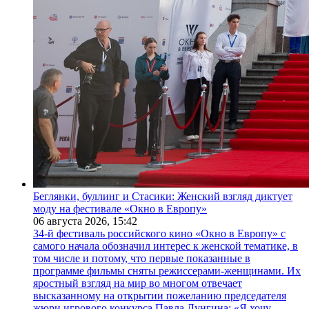
Беглянки, буллинг и Стасики: Женский взгляд диктует
моду на фестивале «Окно в Европу»
06 августа 2026,
15:42
34-й фестиваль российского кино «Окно в Европу» с
самого начала обозначил интерес к женской тематике, в
том числе и потому, что первые показанные в
программе фильмы сняты режиссерами-женщинами. Их
яростный взгляд на мир во многом отвечает
высказанному на открытии пожеланию председателя
жюри игрового конкурса Павла Лунгина: «Я хочу,