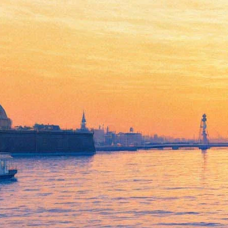
«Наценки порой достигают
200-300%». Смольный
составил реестр
официальных сайтов
учреждений культуры, чтобы
защитить горожан от
мошенников
10 декабря 2019,
16:18
Версия для печати
На сайте администрации Петербурга появился реестр