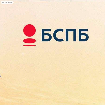
РЕКЛАМА
Афиша Plus
#телегид
Фонтанка.ру
Сегодня:
2026.08.08
14:49
Афиша Plus
кино
спектакли
выставки
концерты
лекции
книги
афиша плюс
новости
+