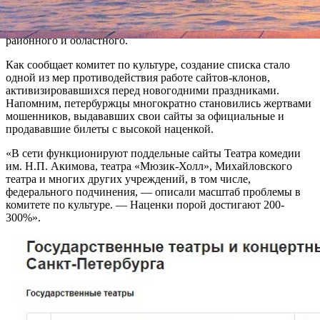
официальных страниц государственных театров и
концертных организаций. В него входят и федеральные
учреждения культуры, и городского подчинения, а также
районного и областного.
Как сообщает комитет по культуре, создание списка стало
одной из мер противодействия работе сайтов-клонов,
активизировавшихся перед новогодними праздниками.
Напомним, петербуржцы многократно становились жертвами
мошенников, выдававших свои сайты за официальные и
продававшие билеты с высокой наценкой.
«В сети функционируют поддельные сайты Театра комедии
им. Н.П. Акимова, театра «Мюзик-Холл», Михайловского
театра и многих других учреждений, в том числе,
федерального подчинения, — описали масштаб проблемы в
комитете по культуре. — Наценки порой достигают 200-
300%».