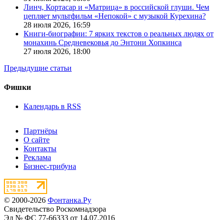
Линч, Кортасар и «Матрица» в российской глуши. Чем
цепляет мультфильм «Непокой» с музыкой Курехина?
28 июля 2026,
16:59
Книги-биографии: 7 ярких текстов о реальных людях от
монахинь Средневековья до Энтони Хопкинса
27 июля 2026,
18:00
Предыдущие статьи
Фишки
Календарь в RSS
Партнёры
О сайте
Контакты
Реклама
Бизнес-трибуна
© 2000-2026
Фонтанка.Ру
Свидетельство Роскомнадзора
Эл № ФС 77-66333 от 14.07.2016