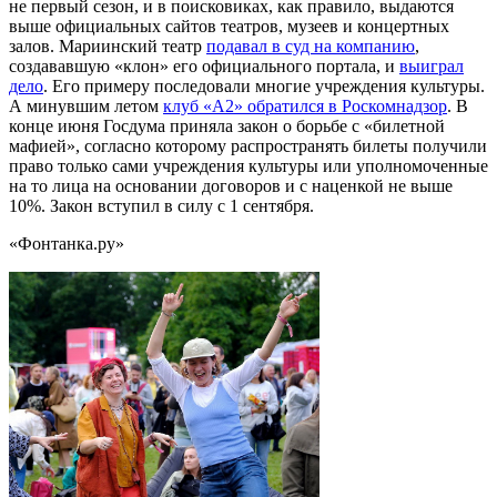
не первый сезон, и в поисковиках, как правило, выдаются
выше официальных сайтов театров, музеев и концертных
залов. Мариинский театр
подавал в суд на компанию
,
создававшую «клон» его официального портала, и
выиграл
дело
. Его примеру последовали многие учреждения культуры.
А минувшим летом
клуб «А2» обратился в Роскомнадзор
. В
конце июня Госдума приняла закон о борьбе с «билетной
мафией», согласно которому распространять билеты получили
право только сами учреждения культуры или уполномоченные
на то лица на основании договоров и с наценкой не выше
10%. Закон вступил в силу с 1 сентября.
«Фонтанка.ру»