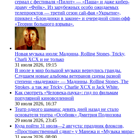
сериал с фестиваля «Пилот» — «Паша» и даже кибер-
драму «Фейк». Из зарубежных особо ожидаемых
телепроектов — третий сезон сай-фая «Укрытие»,
приквел «Блондинки в законе» и очередной спин-офф
«Теории большого взрыва».
Новая музыка июля: Мадонна, Rolling Stones, Tricky,
Charli XCX и не только
31 июля 2026,
19:15
В июле в мир большой музыки вернулись гранды.
Слушаем новые альбомы ветеранов сцены разной
степени «выдержки» — Мадонны, Rolling Stones, The
Strokes, а так же Tricky, Charlie XCX и Jack White.
Как смотреть «Человека-паука»: гид по фильмам
популярной киновселенной
30 июля 2026,
16:37
Театр одного шамана: девять дней назад не стало
основателя театра «Особняк» Дмитрия Поднозова
29 июля 2026,
23:45
Куда пойти 31 июля—2 августа: праздник флоксов,
«Пространственный сдвиг» у Манежа и «Музыка мира»
31 июля 2026,
08:00