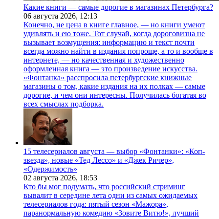
Какие книги — самые дорогие в магазинах Петербурга?
06 августа 2026,
12:13
Конечно, не цена в книге главное, — но книги умеют
удивлять и ею тоже. Тот случай, когда дороговизна не
вызывает возмущения: информацию и текст почти
всегда можно найти в издания попроще, а то и вообще в
интернете, — но качественная и художественно
оформленная книга — это произведение искусства.
«Фонтанка» расспросила петербургские книжные
магазины о том, какие издания на их полках — самые
дорогие, и чем они интересны. Получилась богатая во
всех смыслах подборка.
15 телесериалов августа — выбор «Фонтанки»: «Коп-
звезда», новые «Тед Лессо» и «Джек Ричер»,
«Одержимость»
02 августа 2026,
18:53
Кто бы мог подумать, что российский стриминг
вывалит в середине лета одни из самых ожидаемых
телесериалов года: пятый сезон «Мажора»,
паранормальную комедию «Зовите Витю!», лучший