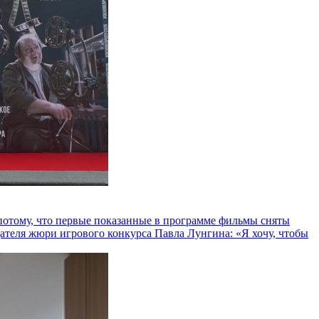
и потому, что первые показанные в программе фильмы сняты
теля жюри игрового конкурса Павла Лунгина: «Я хочу, чтобы