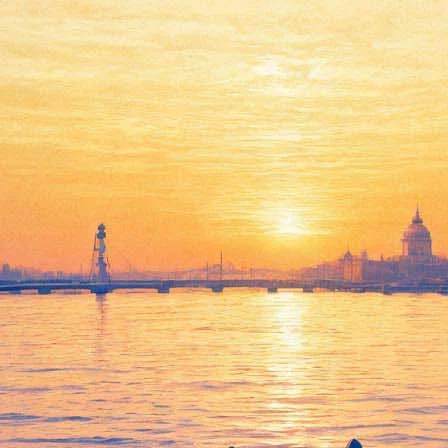
аждый день общаемся с Сокур
пу» прошла презентация проектов студии «Ленфильм». Корреспо
 острой темы взаимоотношений нынешнего руководства студии
енфильма»:
й цели – к возрождению киностудии «Ленфильм», и с Александр
 Сокурова есть несколько хороший идей, у него талантливая гру
суждаем. Практика на студии, на наших же проектах.
проекта, Александр Николаевич пришел и сказал: «Знаете, у мен
 фасад так, а здесь вот так». Это абсолютно правильные констру
ться, так что все хорошо.
Лопушанского «Роль» на ММКФ, потому что вместе участвовали в
я пресса это видела, то есть у нас нет никаких войн, никаких п