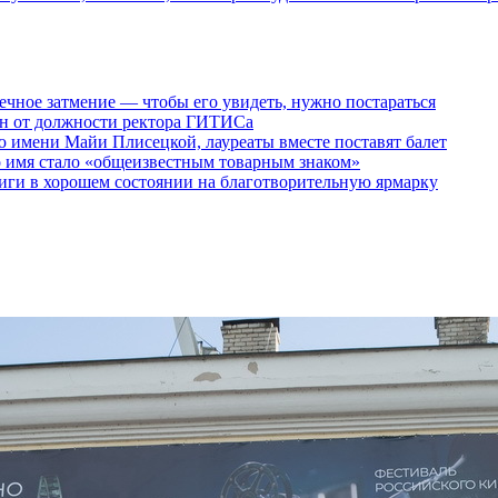
ечное затмение — чтобы его увидеть, нужно постараться
ен от должности ректора ГИТИСа
 имени Майи Плисецкой, лауреаты вместе поставят балет
о имя стало «общеизвестным товарным знаком»
ги в хорошем состоянии на благотворительную ярмарку