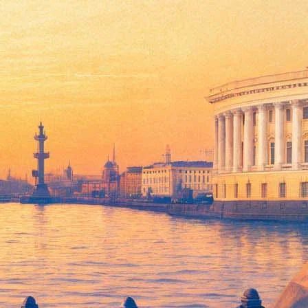
овым, говорим о будущих
ндент Фонтанки сообщает, что в ходе презентации
 с режиссером Александром Сокуровым и продюсером Андреем
ом Николаевичем у нас нет совершенно никаких противоречий.
ппа в мастерской, ребята, которые стремятся научиться чему-
я есть несколько хороших и красивых идей для реконструкции и
ктивные советы, к которым мы сами пришли, увидев это где-то
 производстве, в том числе, когда потребовалось и мое
ротиворечий, так что мы вместе восстанавливаем, точней