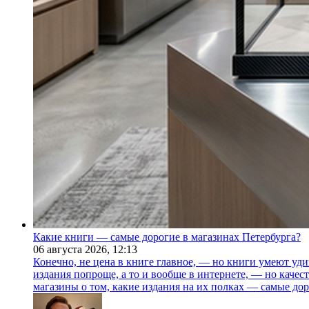
Какие книги — самые дорогие в магазинах Петербурга?
06 августа 2026,
12:13
Конечно, не цена в книге главное, — но книги умеют уди
издания попроще, а то и вообще в интернете, — но каче
магазины о том, какие издания на их полках — самые дор