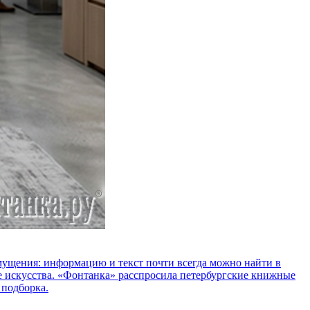
озмущения: информацию и текст почти всегда можно найти в
е искусства. «Фонтанка» расспросила петербургские книжные
 подборка.