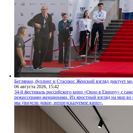
Беглянки, буллинг и Стасики: Женский взгляд диктует м
06 августа 2026,
15:42
34-й фестиваль российского кино «Окно в Европу» с само
режиссерами-женщинами. Их яростный взгляд на мир во 
мы увидели дикое, непредсказуемое кино».