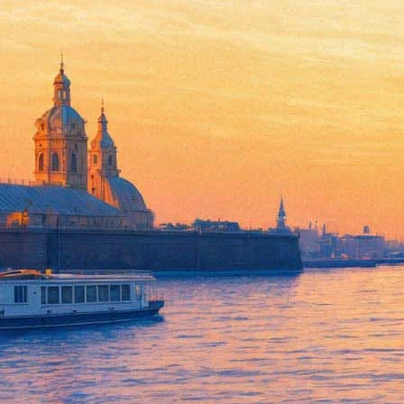
Директор «Ленфильма»: мы к
проектах
09 августа 2013,
17:38
Версия для печати
Во второй день работы кинофестиваля в Выборге «Окно в Евро
генеральный директор «Ленфильма» Эдуард Пичугин коснулся
Сигле, которые не приняли новую концепцию возрождения «Л
«Мы сегодня полностью, в конструктивном русле идем к одно
Мы каждый день общаемся, разговариваем о будущих проектах. У
то в этой профессии. Конечно, им нужна практика, мы и это об
Буквально в самом начале, когда мы приступили к реализации 
ремонта студии, давайте построим улицы, давайте сделаем этот
на голливудских студиях CBS. Мы общаемся и продолжаем обща
С Андреем Сигле мы вместе представляли картину Константна 
личное участие на окончании. Мы были в Москве все вместе, вс