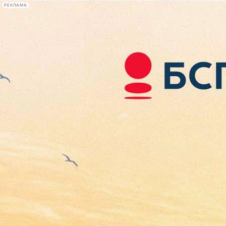
РЕКЛАМА
Афиша Plus
#телегид
Фонтанка.ру
Сегодня:
2026.08.07
18:34
Афиша Plus
кино
спектакли
выставки
концерты
лекции
книги
афиша плюс
новости
+