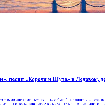
и», песни «Короля и Шута» в Ледовом, 
пусков, организаторы культурных событий не слишком загружаю
осуга — но, возможно, самое время уделить внимание ранее отк