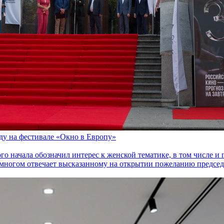
оду на фестивале «Окно в Европу»
го начала обозначил интерес к женской тематике, в том числе 
многом отвечает высказанному на открытии пожеланию председа