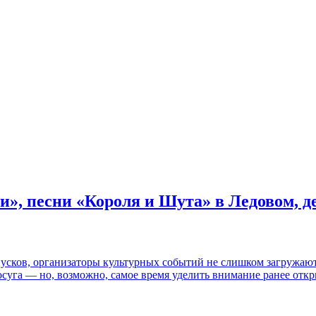
и», песни «Короля и Шута» в Ледовом, 
пусков, организаторы культурных событий не слишком загружаю
осуга — но, возможно, самое время уделить внимание ранее отк