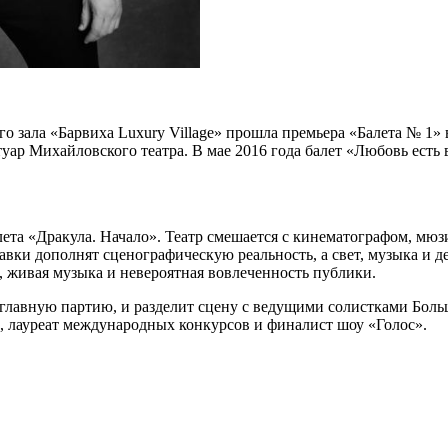
о зала «Барвиха Luxury Village» прошла премьера «Балета № 1» 
уар Михайловского театра. В мае 2016 года балет «Любовь есть 
лета «Дракула. Начало». Театр смешается с кинематографом, мю
ставки дополнят сценографическую реальность, а свет, музыка и
живая музыка и невероятная вовлеченность публики.
е главную партию, и разделит сцену с ведущими солистками Бо
, лауреат международных конкурсов и финалист шоу «Голос».