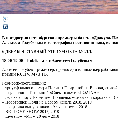
02 декабря 2019,
17:43
Версия для печати
В преддверии петербургской премьеры балета «Дракула. 
Алексеем Голубевым и хореографом-постановщиком, испол
6 ДЕКАБРЯ ГЛАВНЫЙ АТРИУМ ОХТА МОЛЛ:
18:00-19:00 – Public Talk с Алексеем Голубевым
Алексей Голубев – режиссёр, продюсер и клипмейкер работаю
премий RU.TV, МУЗ-ТВ.
Режиссёр-постановщик:
– триумфального номера Полины Гагариной на Евровидении-2
– шоу Полины Гагариной «Спектакль» и «ΠΩΛΙΝΑ»
– ледовых шоу с Евгением Плющенко «Снежный король» и «С
– Новогодней Ночи на Первом канале 2018, 2019
– праздника выпускников «Алые паруса» 2018
– BIG LOVE SHOW 2017, 2018
– Live show «MTV 20 лет» 2018