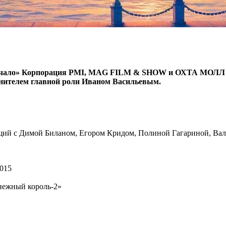
Начало» Корпорация PMI, MAG FILM & SHOW и ОХТА МОЛЛ пр
нителем главной роли Иваном Васильевым.
щий с Димой Биланом, Егором Кридом, Полиной Гагариной, Вале
015
нежный король-2»