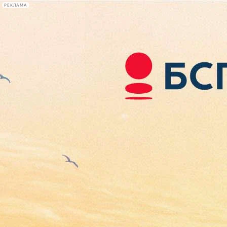
РЕКЛАМА
Афиша Plus
#телегид
Фонтанка.ру
Сегодня:
2026.08.08
12:37
Афиша Plus
кино
спектакли
выставки
концерты
лекции
книги
афиша плюс
новости
+