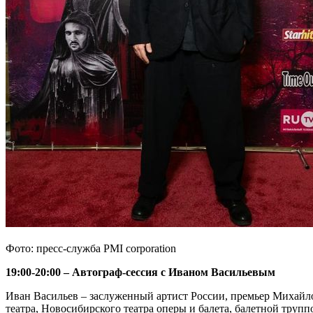
Фото: пресс-служба PMI corporation
19:00-20:00 – Автограф-сессия с Иваном Васильевым
Иван Васильев – заслуженный артист России, премьер Михайло
театра, Новосибирского театра оперы и балета, балетной труп