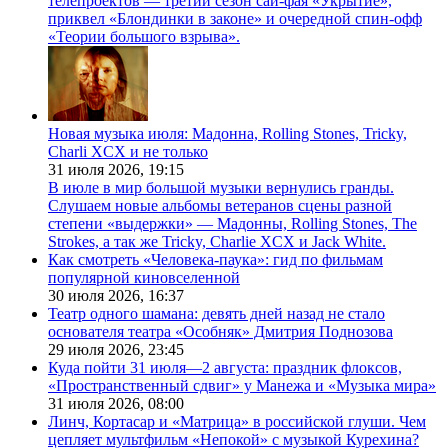
телепроектов — третий сезон сай-фая «Укрытие»,
приквел «Блондинки в законе» и очередной спин-офф
«Теории большого взрыва».
Новая музыка июля: Мадонна, Rolling Stones, Tricky,
Charli XCX и не только
31 июля 2026,
19:15
В июле в мир большой музыки вернулись гранды.
Слушаем новые альбомы ветеранов сцены разной
степени «выдержки» — Мадонны, Rolling Stones, The
Strokes, а так же Tricky, Charlie XCX и Jack White.
Как смотреть «Человека-паука»: гид по фильмам
популярной киновселенной
30 июля 2026,
16:37
Театр одного шамана: девять дней назад не стало
основателя театра «Особняк» Дмитрия Поднозова
29 июля 2026,
23:45
Куда пойти 31 июля—2 августа: праздник флоксов,
«Пространственный сдвиг» у Манежа и «Музыка мира»
31 июля 2026,
08:00
Линч, Кортасар и «Матрица» в российской глуши. Чем
цепляет мультфильм «Непокой» с музыкой Курехина?