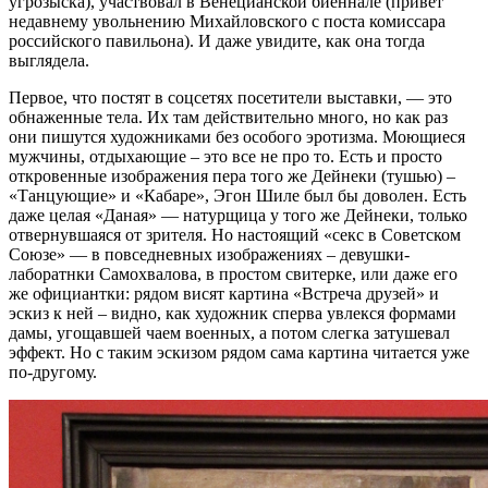
угрозыска), участвовал в Венецианской биеннале (привет
недавнему увольнению Михайловского с поста комиссара
российского павильона). И даже увидите, как она тогда
выглядела.
Первое, что постят в соцсетях посетители выставки, — это
обнаженные тела. Их там действительно много, но как раз
они пишутся художниками без особого эротизма. Моющиеся
мужчины, отдыхающие – это все не про то. Есть и просто
откровенные изображения пера того же Дейнеки (тушью) –
«Танцующие» и «Кабаре», Эгон Шиле был бы доволен. Есть
даже целая «Даная» — натурщица у того же Дейнеки, только
отвернувшаяся от зрителя. Но настоящий «секс в Советском
Союзе» — в повседневных изображениях – девушки-
лаборатнки Самохвалова, в простом свитерке, или даже его
же официантки: рядом висят картина «Встреча друзей» и
эскиз к ней – видно, как художник сперва увлекся формами
дамы, угощавшей чаем военных, а потом слегка затушевал
эффект. Но с таким эскизом рядом сама картина читается уже
по-другому.