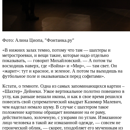
Фото: Алина Циопа, "Фонтанка.ру"
«В нижних залах темно, потому что там — шахтеры и
метростроевки, и вещи такие, которые надо отдельно
показывать, — говорит Михайловский. — А потом ты
восходишь наверх, где «Война» и «Мир», — там свет. Он
«жарит»: тут и красное, и зеленое. А потом ты выходишь на
футбольное поле и оказываешься перед софитами».
Кстати, о темноте. Одна из самых запоминающихся картин –
«Шахтер» Дейнеки. Узкое вертикальное полотно повешено в
углу, как раньше вешали иконы, и как в свое время решился
повесить свой супрематический квадрат Казимир Малевич,
чем наделал немало шуму. В случае с шахтером такое
положение картины обращает внимание на ее раму,
действительно, золоченую, с узорами по углам. Измазанное
лицо человека в такой же измазанной одежде, — совсем не
героический облик, — скорее, уподобляет его мученикам из