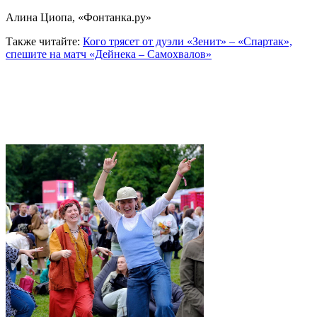
Алина Циопа, «Фонтанка.ру»
Также читайте:
Кого трясет от дуэли «Зенит» – «Спартак»,
спешите на матч «Дейнека – Самохвалов»