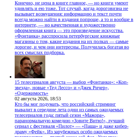
Конечно, не цена в книге главное, — но книги умеют
удивлять и ею тоже. Тот случай, когда дороговизна не
вызывает возмущения: информацию и текст почти
всегда можно найти в издания попроще, а то и вообще в
интернете, — но качественная и художественно
оформленная книга — это произведение искусства.
«Фонтанка» расспросила петербургские книжные
магазины о том, какие издания на их полках — самые
дорогие, и чем они интересны. Получилась богатая во
всех смыслах подборка.
15 телесериалов августа — выбор «Фонтанки»: «Коп-
звезда», новые «Тед Лессо» и «Джек Ричер»,
«Одержимость»
02 августа 2026,
18:53
Кто бы мог подумать, что российский стриминг
вывалит в середине лета одни из самых ожидаемых
телесериалов года: пятый сезон «Мажора»,
паранормальную комедию «Зовите Витю!», лучший
сериал с фестиваля «Пилот» — «Паша» и даже кибер-
драму «Фейк». Из зарубежных особо ожидаемых