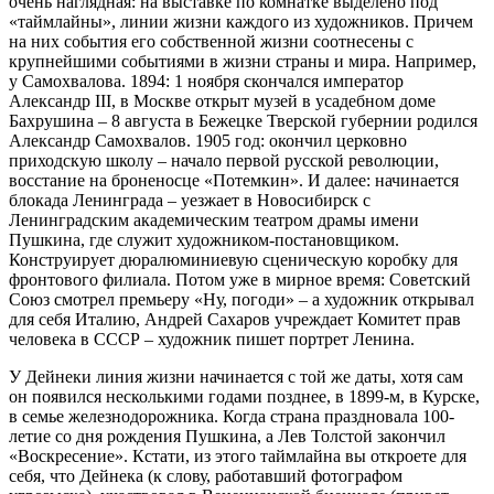
очень наглядная: на выставке по комнатке выделено под
«таймлайны», линии жизни каждого из художников. Причем
на них события его собственной жизни соотнесены с
крупнейшими событиями в жизни страны и мира. Например,
у Самохвалова. 1894: 1 ноября скончался император
Александр III, в Москве открыт музей в усадебном доме
Бахрушина – 8 августа в Бежецке Тверской губернии родился
Александр Самохвалов. 1905 год: окончил церковно
приходскую школу – начало первой русской революции,
восстание на броненосце «Потемкин». И далее: начинается
блокада Ленинграда – уезжает в Новосибирск с
Ленинградским академическим театром драмы имени
Пушкина, где служит художником-постановщиком.
Конструирует дюралюминиевую сценическую коробку для
фронтового филиала. Потом уже в мирное время: Советский
Союз смотрел премьеру «Ну, погоди» – а художник открывал
для себя Италию, Андрей Сахаров учреждает Комитет прав
человека в СССР – художник пишет портрет Ленина.
У Дейнеки линия жизни начинается с той же даты, хотя сам
он появился несколькими годами позднее, в 1899-м, в Курске,
в семье железнодорожника. Когда страна праздновала 100-
летие со дня рождения Пушкина, а Лев Толстой закончил
«Воскресение». Кстати, из этого таймлайна вы откроете для
себя, что Дейнека (к слову, работавший фотографом