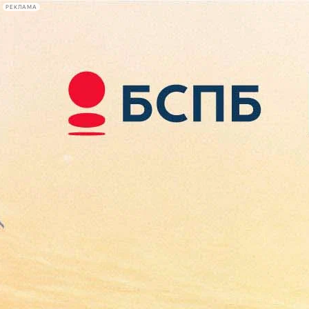
РЕКЛАМА
Афиша Plus
#телегид
Фонтанка.ру
Сегодня:
2026.08.08
18:35
Афиша Plus
кино
спектакли
выставки
концерты
лекции
книги
афиша плюс
новости
+