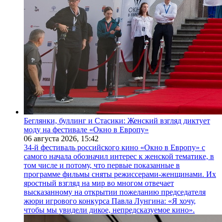
Беглянки, буллинг и Стасики: Женский взгляд диктует
моду на фестивале «Окно в Европу»
06 августа 2026,
15:42
34-й фестиваль российского кино «Окно в Европу» с
самого начала обозначил интерес к женской тематике, в
том числе и потому, что первые показанные в
программе фильмы сняты режиссерами-женщинами. Их
яростный взгляд на мир во многом отвечает
высказанному на открытии пожеланию председателя
жюри игрового конкурса Павла Лунгина: «Я хочу,
чтобы мы увидели дикое, непредсказуемое кино».