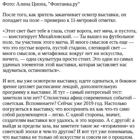
Фото: Алина Циопа, "Фонтанка.ру"
После того, как зритель заканчивает осмотр выставки, он
попадает на поле – примерно к 11-метровой отметке.
«Этот свет бьет тебе в глаза, стоят ворота, нет мяча, и пустота,
— констатирует Михайловский. — Ты вышел на футбольное
поле, ты участник этого матча. И много смыслов есть еще —
что это пустые ворота, пустой стадион, слепящий свет —
много смыслов, и метафизика: вокруг нет ни искусства,
ничего, — одна скульптура просто стоит. Это один из самых
удачных элементов этой выставки, которая заставляет нас
задуматься, остановиться».
И вот, вы уже осмотрели выставку, идете одеваться, и боковое
зрение цепляет расписание лекций, дополнительную
программу к выставке. И тут – самый интересный тест:
заметили или нет? Стилистика афиш современных событий –
советская. Вспоминаете? Сейчас уже 2019 год. Настолько
погрузиться в выставку, что воспринять их как что-то само
собой разумеющееся – легко. С одной стороны, значит,
создателям выставки все удалось, и это хорошо. А с другой: а
выйдя за пределы зала, вы заметите такие же «вторжения» из
советской эпохи в чем-то другом? И вот тут уже понимаешь,
что выставка не только об искусстве и совсем не о прошлом.