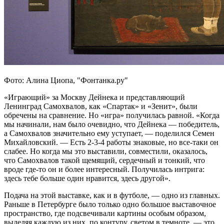
Фото: Алина Циопа, "Фонтанка.ру"
«Играющий» за Москву Дейнека и представляющий
Ленинград Самохвалов, как «Спартак» и «Зенит», были
обречены на сравнение. Но «игра» получилась равной. «Когда
мы начинали, нам было очевидно, что Дейнека — победитель,
а Самохвалов значительно ему уступает, — поделился Семен
Михайловский. — Есть 2-3-4 работы знаковые, но все-таки он
слабее. Но когда мы это выставили, совместили, оказалось,
что Самохвалов такой щемящий, сердечный и тонкий, что
вроде где-то он и более интересный. Получилась интрига:
здесь тебе больше один нравится, здесь другой».
Подача на этой выставке, как и в футболе, — одно из главных.
Раньше в Петербурге было только одно большое выставочное
пространство, где подсвечивали картины особым образом,
выделяя каждую из них, по контуру, светом в темноте, — это