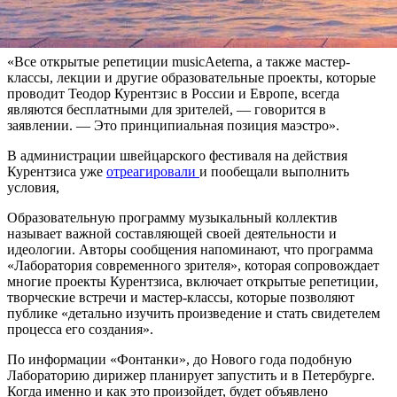
возможность ее свободного посещения. Речь идет о событии,
которое должно состояться 3 апреля 2020 года.
«Все открытые репетиции musicAeterna, а также мастер-
классы, лекции и другие образовательные проекты, которые
проводит Теодор Курентзис в России и Европе, всегда
являются бесплатными для зрителей, — говорится в
заявлении. — Это принципиальная позиция маэстро».
В администрации швейцарского фестиваля на действия
Курентзиса уже
отреагировали
и пообещали выполнить
условия,
Образовательную программу музыкальный коллектив
называет важной составляющей своей деятельности и
идеологии. Авторы сообщения напоминают, что программа
«Лаборатория современного зрителя», которая сопровождает
многие проекты Курентзиса, включает открытые репетиции,
творческие встречи и мастер-классы, которые позволяют
публике «детально изучить произведение и стать свидетелем
процесса его создания».
По информации «Фонтанки», до Нового года подобную
Лабораторию дирижер планирует запустить и в Петербурге.
Когда именно и как это произойдет, будет объявлено