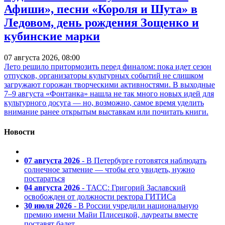
Афиши», песни «Короля и Шута» в
Ледовом, день рождения Зощенко и
кубинские марки
07 августа 2026, 08:00
Лето решило притормозить перед финалом: пока идет сезон
отпусков, организаторы культурных событий не слишком
загружают горожан творческими активностями. В выходные
7–9 августа «Фонтанка» нашла не так много новых идей для
культурного досуга — но, возможно, самое время уделить
внимание ранее открытым выставкам или почитать книги.
Новости
07 августа 2026
- В Петербурге готовятся наблюдать
солнечное затмение — чтобы его увидеть, нужно
постараться
04 августа 2026
- ТАСС: Григорий Заславский
освобожден от должности ректора ГИТИСа
30 июля 2026
- В России учредили национальную
премию имени Майи Плисецкой, лауреаты вместе
поставят балет