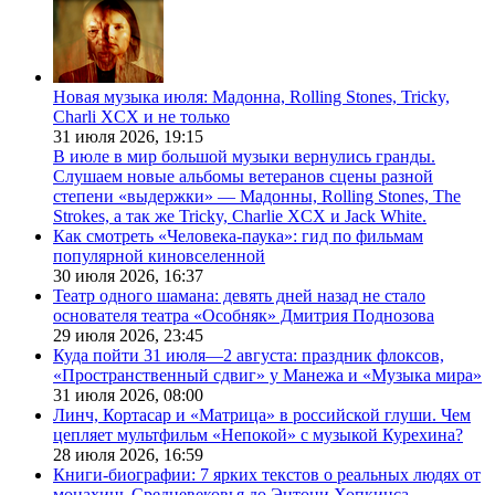
Новая музыка июля: Мадонна, Rolling Stones, Tricky,
Charli XCX и не только
31 июля 2026,
19:15
В июле в мир большой музыки вернулись гранды.
Слушаем новые альбомы ветеранов сцены разной
степени «выдержки» — Мадонны, Rolling Stones, The
Strokes, а так же Tricky, Charlie XCX и Jack White.
Как смотреть «Человека-паука»: гид по фильмам
популярной киновселенной
30 июля 2026,
16:37
Театр одного шамана: девять дней назад не стало
основателя театра «Особняк» Дмитрия Поднозова
29 июля 2026,
23:45
Куда пойти 31 июля—2 августа: праздник флоксов,
«Пространственный сдвиг» у Манежа и «Музыка мира»
31 июля 2026,
08:00
Линч, Кортасар и «Матрица» в российской глуши. Чем
цепляет мультфильм «Непокой» с музыкой Курехина?
28 июля 2026,
16:59
Книги-биографии: 7 ярких текстов о реальных людях от
монахинь Средневековья до Энтони Хопкинса