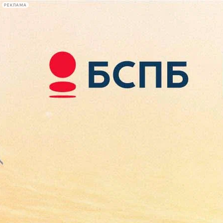
РЕКЛАМА
Афиша Plus
#телегид
Фонтанка.ру
Сегодня:
2026.08.08
14:15
Афиша Plus
кино
спектакли
выставки
концерты
лекции
книги
афиша плюс
новости
+