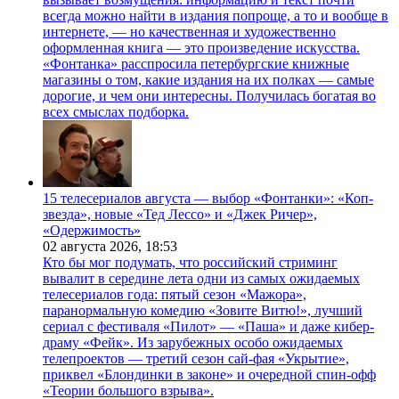
всегда можно найти в издания попроще, а то и вообще в
интернете, — но качественная и художественно
оформленная книга — это произведение искусства.
«Фонтанка» расспросила петербургские книжные
магазины о том, какие издания на их полках — самые
дорогие, и чем они интересны. Получилась богатая во
всех смыслах подборка.
15 телесериалов августа — выбор «Фонтанки»: «Коп-
звезда», новые «Тед Лессо» и «Джек Ричер»,
«Одержимость»
02 августа 2026,
18:53
Кто бы мог подумать, что российский стриминг
вывалит в середине лета одни из самых ожидаемых
телесериалов года: пятый сезон «Мажора»,
паранормальную комедию «Зовите Витю!», лучший
сериал с фестиваля «Пилот» — «Паша» и даже кибер-
драму «Фейк». Из зарубежных особо ожидаемых
телепроектов — третий сезон сай-фая «Укрытие»,
приквел «Блондинки в законе» и очередной спин-офф
«Теории большого взрыва».