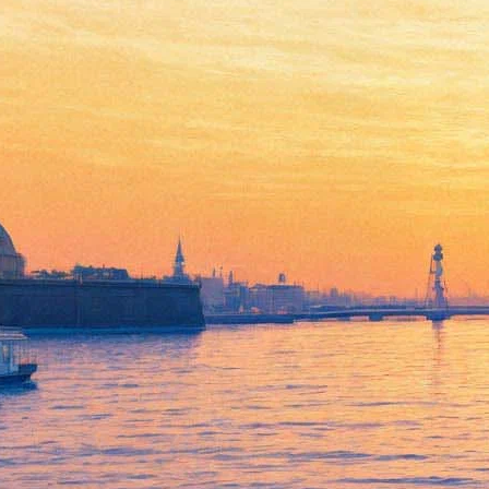
Теодор Курентзис потребовал
от швейцарского фестиваля
вернуть деньги слушателям
своей репетиции
21 ноября 2019,
21:34
Версия для печати
На официальной странице дирижера Теодора Курентзиса
было опубликовано официальное обращение к руководству
Люцернского фестиваля — одного из самых авторитетных
фестивалей мира в области классической музыки. Коллектив
musicAeterna, возглавляемый маэстро, выразила надежду, что
администрация фестиваля в ближайшее время исправит
недоразумение и организует возврат средств за билеты,
проданные на репетицию коллектива и обеспечит