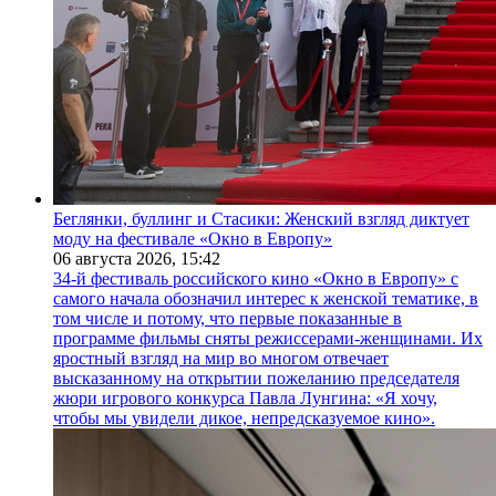
Беглянки, буллинг и Стасики: Женский взгляд диктует
моду на фестивале «Окно в Европу»
06 августа 2026,
15:42
34-й фестиваль российского кино «Окно в Европу» с
самого начала обозначил интерес к женской тематике, в
том числе и потому, что первые показанные в
программе фильмы сняты режиссерами-женщинами. Их
яростный взгляд на мир во многом отвечает
высказанному на открытии пожеланию председателя
жюри игрового конкурса Павла Лунгина: «Я хочу,
чтобы мы увидели дикое, непредсказуемое кино».