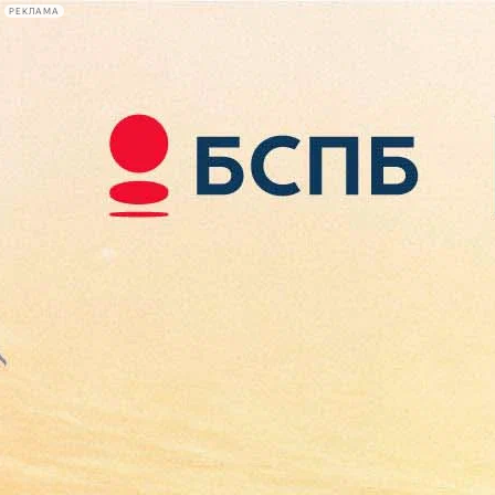
РЕКЛАМА
Афиша Plus
#телегид
Фонтанка.ру
Сегодня:
2026.08.09
12:16
Афиша Plus
кино
спектакли
выставки
концерты
лекции
книги
афиша плюс
новости
+