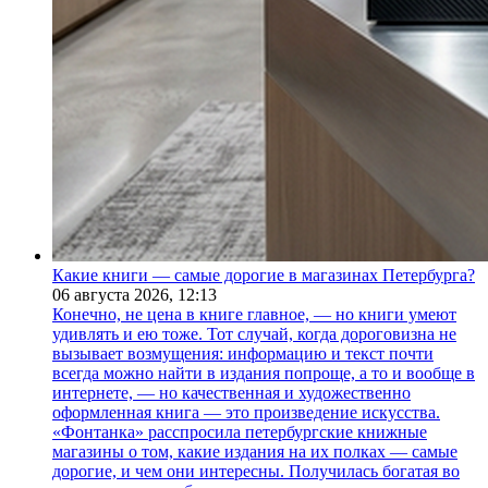
Какие книги — самые дорогие в магазинах Петербурга?
06 августа 2026,
12:13
Конечно, не цена в книге главное, — но книги умеют
удивлять и ею тоже. Тот случай, когда дороговизна не
вызывает возмущения: информацию и текст почти
всегда можно найти в издания попроще, а то и вообще в
интернете, — но качественная и художественно
оформленная книга — это произведение искусства.
«Фонтанка» расспросила петербургские книжные
магазины о том, какие издания на их полках — самые
дорогие, и чем они интересны. Получилась богатая во