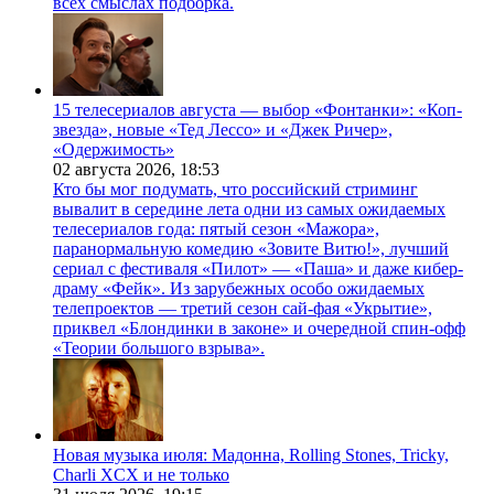
всех смыслах подборка.
15 телесериалов августа — выбор «Фонтанки»: «Коп-
звезда», новые «Тед Лессо» и «Джек Ричер»,
«Одержимость»
02 августа 2026,
18:53
Кто бы мог подумать, что российский стриминг
вывалит в середине лета одни из самых ожидаемых
телесериалов года: пятый сезон «Мажора»,
паранормальную комедию «Зовите Витю!», лучший
сериал с фестиваля «Пилот» — «Паша» и даже кибер-
драму «Фейк». Из зарубежных особо ожидаемых
телепроектов — третий сезон сай-фая «Укрытие»,
приквел «Блондинки в законе» и очередной спин-офф
«Теории большого взрыва».
Новая музыка июля: Мадонна, Rolling Stones, Tricky,
Charli XCX и не только