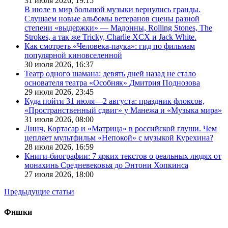
31 июля 2026,
19:15
В июле в мир большой музыки вернулись гранды.
Слушаем новые альбомы ветеранов сцены разной
степени «выдержки» — Мадонны, Rolling Stones, The
Strokes, а так же Tricky, Charlie XCX и Jack White.
Как смотреть «Человека-паука»: гид по фильмам
популярной киновселенной
30 июля 2026,
16:37
Театр одного шамана: девять дней назад не стало
основателя театра «Особняк» Дмитрия Поднозова
29 июля 2026,
23:45
Куда пойти 31 июля—2 августа: праздник флоксов,
«Пространственный сдвиг» у Манежа и «Музыка мира»
31 июля 2026,
08:00
Линч, Кортасар и «Матрица» в российской глуши. Чем
цепляет мультфильм «Непокой» с музыкой Курехина?
28 июля 2026,
16:59
Книги-биографии: 7 ярких текстов о реальных людях от
монахинь Средневековья до Энтони Хопкинса
27 июля 2026,
18:00
Предыдущие статьи
Фишки