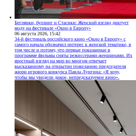
Беглянки, буллинг и Стасики: Женский взгляд диктует
моду на фестивале «Окно в Европу»
06 августа 2026,
15:42
34-й фестиваль российского кино «Окно в Европу» с
самого начала обозначил интерес к женской тематике, в
том числе и потому, что первые показанные в
программе фильмы сняты режиссерами-женщинами. Их
яростный взгляд на мир во многом отвечает
высказанному на открытии пожеланию председателя
жюри игрового конкурса Павла Лунгина: «Я хочу,
чтобы мы увидели дикое, непредсказуемое кино».