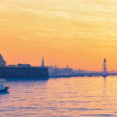
Сценарист "Войны миров"
поможет Кэмерону снять
продолжение "Аватара"
01 августа 2013,
16:11
Версия для печати
Сценарист Джош Фридман, написавший сценарии для
«Войны миров» Стивена Спилберга и сериала "Терминатор:
Битва за будущее" напишет сценарий для второй части
"Аватара", режиссером которой является Джеймс Кэмерон.
Об этом сообщает
Лента.ру
со ссылкой на иностранные
источники.
Выход второй части «Аватара», посвященной океанам
Пандоры, планировался к выходу на Рождество 2015 года, но
Кэмерон принял решение снимать вторую и третью часть