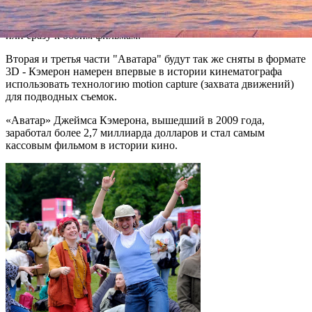
разом, и выход второй части был отложен на год.
Неизвестно, напишет ли Фридман сценарии к одной части
или сразу к обоим фильмам.
Вторая и третья части "Аватара" будут так же сняты в формате
3D - Кэмерон намерен впервые в истории кинематографа
использовать технологию motion capture (захвата движений)
для подводных съемок.
«Аватар» Джеймса Кэмерона, вышедший в 2009 года,
заработал более 2,7 миллиарда долларов и стал самым
кассовым фильмом в истории кино.