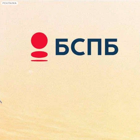
РЕКЛАМА
Афиша Plus
#телегид
Фонтанка.ру
Сегодня:
2026.08.10
10:40
Афиша Plus
кино
спектакли
выставки
концерты
лекции
книги
афиша плюс
новости
+