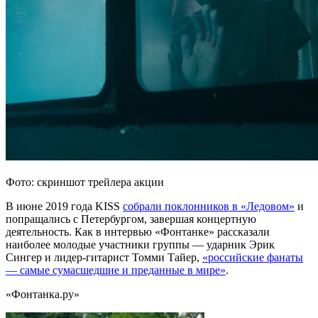
Фото: скриншот трейлера акции
В июне 2019 года KISS
собрали поклонников в «Ледовом»
и
попращались с Петербургом, завершая концертную
деятельность. Как в интервью «Фонтанке» рассказали
наиболее молодые участники группы — ударник Эрик
Сингер и лидер-гитарист Томми Тайер,
«российские фанаты
— самые сумасшедшие и преданные в мире»
.
«Фонтанка.ру»