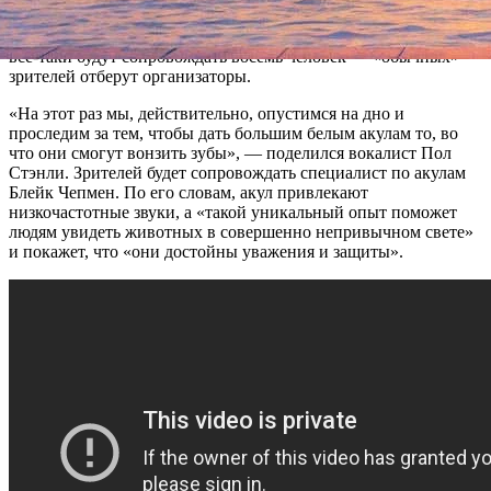
прозрачную подводную конструкцию, включат колонки и
начнут играть свои лучшие хиты. Впрочем, рок-исполнителей
всё-таки будут сопровождать восемь человек — «обычных»
зрителей отберут организаторы.
«На этот раз мы, действительно, опустимся на дно и
проследим за тем, чтобы дать большим белым акулам то, во
что они смогут вонзить зубы», — поделился вокалист Пол
Стэнли. Зрителей будет сопровождать специалист по акулам
Блейк Чепмен. По его словам, акул привлекают
низкочастотные звуки, а «такой уникальный опыт поможет
людям увидеть животных в совершенно непривычном свете»
и покажет, что «они достойны уважения и защиты».