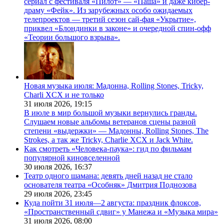
сериал с фестиваля «Пилот» — «Паша» и даже кибер-
драму «Фейк». Из зарубежных особо ожидаемых
телепроектов — третий сезон сай-фая «Укрытие»,
приквел «Блондинки в законе» и очередной спин-офф
«Теории большого взрыва».
Новая музыка июля: Мадонна, Rolling Stones, Tricky,
Charli XCX и не только
31 июля 2026,
19:15
В июле в мир большой музыки вернулись гранды.
Слушаем новые альбомы ветеранов сцены разной
степени «выдержки» — Мадонны, Rolling Stones, The
Strokes, а так же Tricky, Charlie XCX и Jack White.
Как смотреть «Человека-паука»: гид по фильмам
популярной киновселенной
30 июля 2026,
16:37
Театр одного шамана: девять дней назад не стало
основателя театра «Особняк» Дмитрия Поднозова
29 июля 2026,
23:45
Куда пойти 31 июля—2 августа: праздник флоксов,
«Пространственный сдвиг» у Манежа и «Музыка мира»
31 июля 2026,
08:00