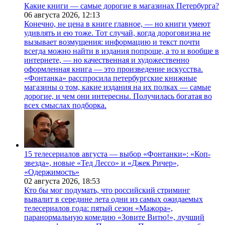
Какие книги — самые дорогие в магазинах Петербурга?
06 августа 2026,
12:13
Конечно, не цена в книге главное, — но книги умеют
удивлять и ею тоже. Тот случай, когда дороговизна не
вызывает возмущения: информацию и текст почти
всегда можно найти в издания попроще, а то и вообще в
интернете, — но качественная и художественно
оформленная книга — это произведение искусства.
«Фонтанка» расспросила петербургские книжные
магазины о том, какие издания на их полках — самые
дорогие, и чем они интересны. Получилась богатая во
всех смыслах подборка.
15 телесериалов августа — выбор «Фонтанки»: «Коп-
звезда», новые «Тед Лессо» и «Джек Ричер»,
«Одержимость»
02 августа 2026,
18:53
Кто бы мог подумать, что российский стриминг
вывалит в середине лета одни из самых ожидаемых
телесериалов года: пятый сезон «Мажора»,
паранормальную комедию «Зовите Витю!», лучший