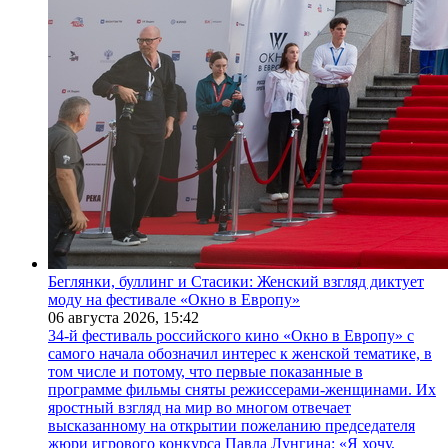
Беглянки, буллинг и Стасики: Женский взгляд диктует
моду на фестивале «Окно в Европу»
06 августа 2026,
15:42
34-й фестиваль российского кино «Окно в Европу» с
самого начала обозначил интерес к женской тематике, в
том числе и потому, что первые показанные в
программе фильмы сняты режиссерами-женщинами. Их
яростный взгляд на мир во многом отвечает
высказанному на открытии пожеланию председателя
жюри игрового конкурса Павла Лунгина: «Я хочу,