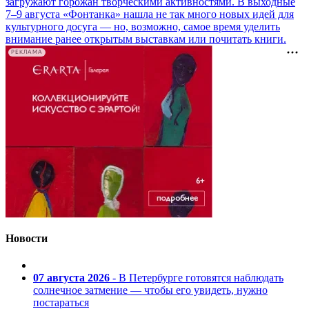
загружают горожан творческими активностями. В выходные
7–9 августа «Фонтанка» нашла не так много новых идей для
культурного досуга — но, возможно, самое время уделить
внимание ранее открытым выставкам или почитать книги.
РЕКЛАМА
Новости
07 августа 2026
- В Петербурге готовятся наблюдать
солнечное затмение — чтобы его увидеть, нужно
постараться