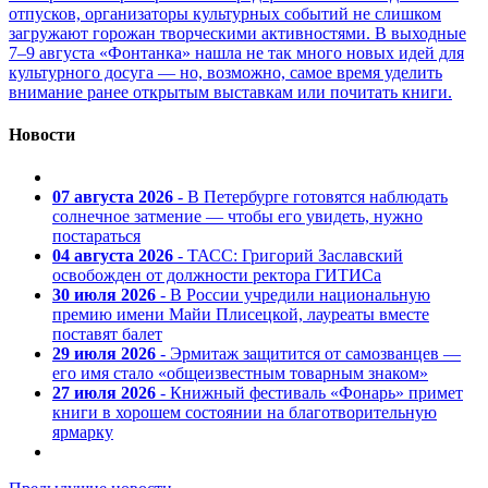
отпусков, организаторы культурных событий не слишком
загружают горожан творческими активностями. В выходные
7–9 августа «Фонтанка» нашла не так много новых идей для
культурного досуга — но, возможно, самое время уделить
внимание ранее открытым выставкам или почитать книги.
Новости
07 августа 2026
- В Петербурге готовятся наблюдать
солнечное затмение — чтобы его увидеть, нужно
постараться
04 августа 2026
- ТАСС: Григорий Заславский
освобожден от должности ректора ГИТИСа
30 июля 2026
- В России учредили национальную
премию имени Майи Плисецкой, лауреаты вместе
поставят балет
29 июля 2026
- Эрмитаж защитится от самозванцев —
его имя стало «общеизвестным товарным знаком»
27 июля 2026
- Книжный фестиваль «Фонарь» примет
книги в хорошем состоянии на благотворительную
ярмарку