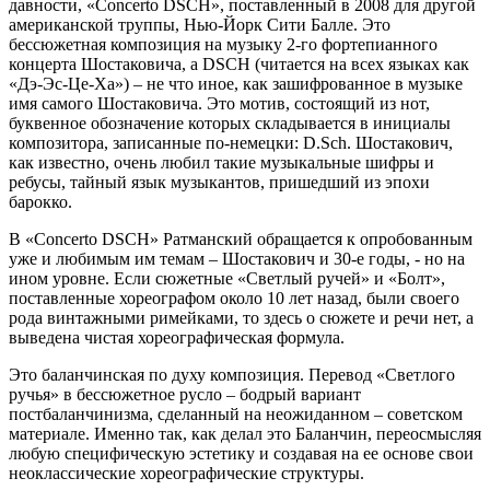
давности, «Concerto DSCH», поставленный в 2008 для другой
американской труппы, Нью-Йорк Сити Балле. Это
бессюжетная композиция на музыку 2-го фортепианного
концерта Шостаковича, а DSCH (читается на всех языках как
«Дэ-Эс-Це-Ха») – не что иное, как зашифрованное в музыке
имя самого Шостаковича. Это мотив, состоящий из нот,
буквенное обозначение которых складывается в инициалы
композитора, записанные по-немецки: D.Sch. Шостакович,
как известно, очень любил такие музыкальные шифры и
ребусы, тайный язык музыкантов, пришедший из эпохи
барокко.
В «Concerto DSCH» Ратманский обращается к опробованным
уже и любимым им темам – Шостакович и 30-е годы, - но на
ином уровне. Если сюжетные «Светлый ручей» и «Болт»,
поставленные хореографом около 10 лет назад, были своего
рода винтажными римейками, то здесь о сюжете и речи нет, а
выведена чистая хореографическая формула.
Это баланчинская по духу композиция. Перевод «Светлого
ручья» в бессюжетное русло – бодрый вариант
постбаланчинизма, сделанный на неожиданном – советском
материале. Именно так, как делал это Баланчин, переосмысляя
любую специфическую эстетику и создавая на ее основе свои
неоклассические хореографические структуры.