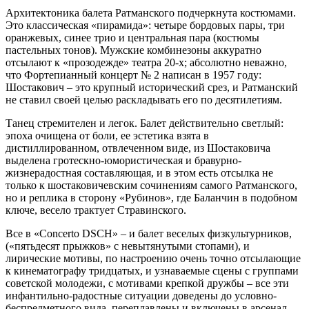
Архитектоника балета Ратманского подчеркнута костюмами.
Это классическая «пирамида»: четыре бордовых пары, три
оранжевых, синее трио и центральная пара (костюмы
пастельных тонов). Мужские комбинезоны аккуратно
отсылают к «прозодежде» театра 20-х; абсолютно неважно,
что Фортепианный концерт № 2 написан в 1957 году:
Шостакович – это крупный исторический срез, и Ратманский
не ставил своей целью раскладывать его по десятилетиям.
Танец стремителен и легок. Балет действительно светлый:
эпоха очищена от боли, ее эстетика взята в
дистиллированном, отвлеченном виде, из Шостаковича
выделена гротескно-юмористическая и бравурно-
жизнерадостная составляющая, и в этом есть отсылка не
только к шостаковичевским сочинениям самого Ратманского,
но и реплика в сторону «Рубинов», где Баланчин в подобном
ключе, весело трактует Стравинского.
Все в «Concerto DSCH» – и балет веселых физкультурников,
(«пятьдесят прыжков» с невытянутыми стопами), и
лирические мотивы, по настроению очень точно отсылающие
к кинематографу тридцатых, и узнаваемые сцены с группами
советской молодежи, с мотивами крепкой дружбы – все эти
инфантильно-радостные ситуации доведены до условно-
беспредметного вида, переплавлены и включены в арсенал