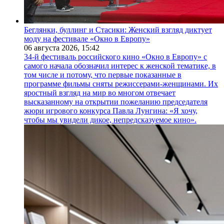
Беглянки, буллинг и Стасики: Женский взгляд диктует
моду на фестивале «Окно в Европу»
06 августа 2026,
15:42
34-й фестиваль российского кино «Окно в Европу» с
самого начала обозначил интерес к женской тематике, в
том числе и потому, что первые показанные в
программе фильмы сняты режиссерами-женщинами. Их
яростный взгляд на мир во многом отвечает
высказанному на открытии пожеланию председателя
жюри игрового конкурса Павла Лунгина: «Я хочу,
чтобы мы увидели дикое, непредсказуемое кино».