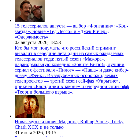
15 телесериалов августа — выбор «Фонтанки»: «Коп-
звезда», новые «Тед Лессо» и «Джек Ричер»,
«Одержимость»
02 августа 2026,
18:53
Кто бы мог подумать, что российский стриминг
вывалит в середине лета одни из самых ожидаемых
телесериалов года: пятый сезон «Мажора»,
паранормальную комедию «Зовите Витю!», лучший
сериал с фестиваля «Пилот» — «Паша» и даже кибер-
драму «Фейк». Из зарубежных особо ожидаемых
телепроектов — третий сезон сай-фая «Укрытие»,
приквел «Блондинки в законе» и очередной спин-офф
«Теории большого взрыва».
Новая музыка июля: Мадонна, Rolling Stones, Tricky,
Charli XCX и не только
31 июля 2026,
19:15