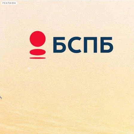
РЕКЛАМА
Афиша Plus
#телегид
Фонтанка.ру
Сегодня:
2026.08.09
05:44
Афиша Plus
кино
спектакли
выставки
концерты
лекции
книги
афиша плюс
новости
+