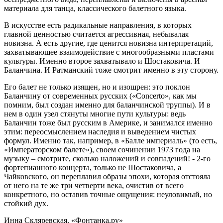
материала для танца, классического балетного языка.
В искусстве есть радикальные направления, в которых
главной ценностью считается агрессивная, небывалая
новизна. А есть другие, где ценится новизна интерпретаций,
захватывающее взаимодействие с многообразными пластами
культуры. Именно второе захватывало и Шостаковича. И
Баланчина. И Ратманский тоже смотрит именно в эту сторону.
Его балет не только изящен, но и изощрен: это поклон
Баланчину от современных русских («Concerto», как мы
помним, был создан именно для баланчинской труппы). И в
нем в один узел стянуты многие пути культуры: ведь
Баланчин тоже был русским в Америке, и занимался именно
этим: переосмыслением наследия и выведением чистых
формул. Именно так, например, в «Балле империаль» (то есть,
«Императорском балете»), своем сочинении 1973 года на
музыку – смотрите, сколько наложений и совпадений! - 2-го
фортепианного концерта, только не Шостаковича, а
Чайковского, он переплавил образы эпохи, которая отстояла
от него на те же три четверти века, очистив от всего
конкретного, но оставив точные ощущения: неуловимый, но
стойкий дух.
Инна Скляревская, «Фонтанка.ру»