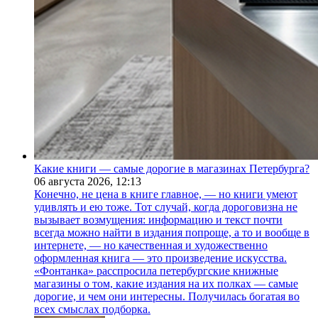
Какие книги — самые дорогие в магазинах Петербурга?
06 августа 2026,
12:13
Конечно, не цена в книге главное, — но книги умеют
удивлять и ею тоже. Тот случай, когда дороговизна не
вызывает возмущения: информацию и текст почти
всегда можно найти в издания попроще, а то и вообще в
интернете, — но качественная и художественно
оформленная книга — это произведение искусства.
«Фонтанка» расспросила петербургские книжные
магазины о том, какие издания на их полках — самые
дорогие, и чем они интересны. Получилась богатая во
всех смыслах подборка.