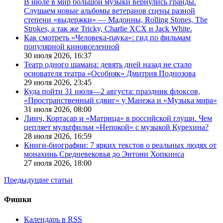
В июле в мир большой музыки вернулись гранды.
Слушаем новые альбомы ветеранов сцены разной
степени «выдержки» — Мадонны, Rolling Stones, The
Strokes, а так же Tricky, Charlie XCX и Jack White.
Как смотреть «Человека-паука»: гид по фильмам
популярной киновселенной
30 июля 2026,
16:37
Театр одного шамана: девять дней назад не стало
основателя театра «Особняк» Дмитрия Поднозова
29 июля 2026,
23:45
Куда пойти 31 июля—2 августа: праздник флоксов,
«Пространственный сдвиг» у Манежа и «Музыка мира»
31 июля 2026,
08:00
Линч, Кортасар и «Матрица» в российской глуши. Чем
цепляет мультфильм «Непокой» с музыкой Курехина?
28 июля 2026,
16:59
Книги-биографии: 7 ярких текстов о реальных людях от
монахинь Средневековья до Энтони Хопкинса
27 июля 2026,
18:00
Предыдущие статьи
Фишки
Календарь в RSS