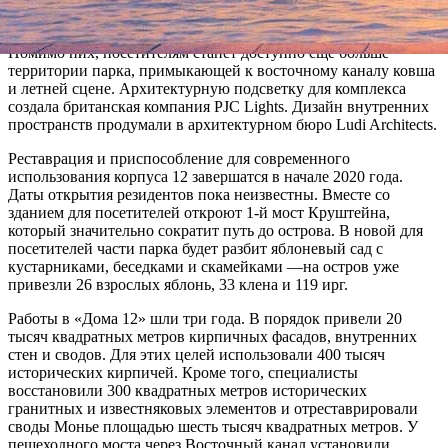
дом компании «Газпром нефть», а также ресторан «КоКоКо» и
бистро Матильды Шнуровой.
Помимо них, посетителям станет доступно ещё больше
территории парка, примыкающей к восточному каналу ковша
и летней сцене. Архитектурную подсветку для комплекса
создала британская компания PJС Lights. Дизайн внутренних
пространств продумали в архитектурном бюро Ludi Architects.
Реставрация и приспособление для современного
использования корпуса 12 завершатся в начале 2020 года.
Даты открытия резидентов пока неизвестны. Вместе со
зданием для посетителей откроют 1-й мост Круштейна,
который значительно сократит путь до острова. В новой для
посетителей части парка будет разбит яблоневый сад с
кустарниками, беседками и скамейками —на остров уже
привезли 26 взрослых яблонь, 33 клена и 119 ирг.
Работы в «Дома 12» шли три года. В порядок привели 20
тысяч квадратных метров кирпичных фасадов, внутренних
стен и сводов. Для этих целей использовали 400 тысяч
исторических кирпичей. Кроме того, специалисты
восстановили 300 квадратных метров исторических
гранитных и известняковых элементов и отреставрировали
своды Монье площадью шесть тысяч квадратных метров. У
пешеходного моста через Восточный канал установили