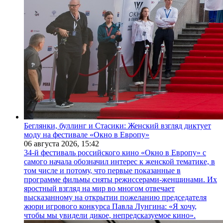
Беглянки, буллинг и Стасики: Женский взгляд диктует
моду на фестивале «Окно в Европу»
06 августа 2026,
15:42
34-й фестиваль российского кино «Окно в Европу» с
самого начала обозначил интерес к женской тематике, в
том числе и потому, что первые показанные в
программе фильмы сняты режиссерами-женщинами. Их
яростный взгляд на мир во многом отвечает
высказанному на открытии пожеланию председателя
жюри игрового конкурса Павла Лунгина: «Я хочу,
чтобы мы увидели дикое, непредсказуемое кино».