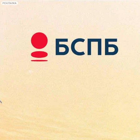
РЕКЛАМА
Афиша Plus
#телегид
Фонтанка.ру
Сегодня:
2026.08.08
18:38
Афиша Plus
кино
спектакли
выставки
концерты
лекции
книги
афиша плюс
новости
+