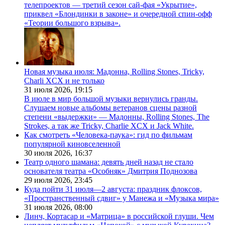
телепроектов — третий сезон сай-фая «Укрытие»,
приквел «Блондинки в законе» и очередной спин-офф
«Теории большого взрыва».
Новая музыка июля: Мадонна, Rolling Stones, Tricky,
Charli XCX и не только
31 июля 2026,
19:15
В июле в мир большой музыки вернулись гранды.
Слушаем новые альбомы ветеранов сцены разной
степени «выдержки» — Мадонны, Rolling Stones, The
Strokes, а так же Tricky, Charlie XCX и Jack White.
Как смотреть «Человека-паука»: гид по фильмам
популярной киновселенной
30 июля 2026,
16:37
Театр одного шамана: девять дней назад не стало
основателя театра «Особняк» Дмитрия Поднозова
29 июля 2026,
23:45
Куда пойти 31 июля—2 августа: праздник флоксов,
«Пространственный сдвиг» у Манежа и «Музыка мира»
31 июля 2026,
08:00
Линч, Кортасар и «Матрица» в российской глуши. Чем