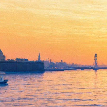
Новая Голландия ждёт в
резиденты музей «Гараж»,
«Газпром нефть» и Матильду
Шнурову — они заселят
«Дом 12»
26 сентября 2019,
12:55
Версия для печати
Администрация культурной урбанизации Новая Голландия
раскрыла имена будущих резидентов «Дома 12» — первого
отреставрированного здания лесных складов на острове,
выходящего фасадом на площадь Труда. В скором времени там
откроются музей современного искусства «Гараж», цифровой