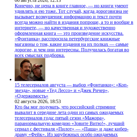
06 августа 2026,
12:13
Конечно, не цена в книге главное, — но книги умеют
удивлять и ею тоже. Тот случай, когда дороговизна не
вызывает возмущения: информацию и текст почти
всегда можно найти в издания попроще, а то и вообще в
интернете, — но качественная и художественно
оформленная книга — это произведение искусства.
«Фонтанка» расспросила петербургские книжные
магазины о том, какие издания на их полках — самые
дорогие, и чем они интересны. Получилась богатая во
всех смыслах подборка.
15 телесериалов августа — выбор «Фонтанки»: «Коп-
звезда», новые «Тед Лессо» и «Джек Ричер»,
«Одержимость»
02 августа 2026,
18:53
Кто бы мог подумать, что российский стриминг
вывалит в середине лета одни из самых ожидаемых
телесериалов года: пятый сезон «Мажора»,
паранормальную комедию «Зовите Витю!», лучший
сериал с фестиваля «Пилот» — «Паша» и даже кибер-
драму «Фейк». Из зарубежных особо ожидаемых