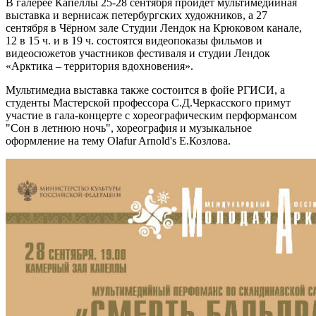
В галерее Капеллы 25-28 сентября пройдёт мультимедийная
выставка и вернисаж петербургских художников, а 27
сентября в Чёрном зале Студии Лендок на Крюковом канале,
12 в 15 ч. и в 19 ч. состоятся видеопоказы фильмов и
видеосюжетов участников фестиваля и студии Лендок
«Арктика – территория вдохновения».
Мультимедиа выставка также состоится в фойе РГИСИ, а
студенты Мастерской профессора С.Д.Черкасского примут
участие в гала-концерте с хореографическим перформансом
"Сон в летнюю ночь", хореография и музыкальное
оформление на тему Olafur Arnold's Е.Козлова.