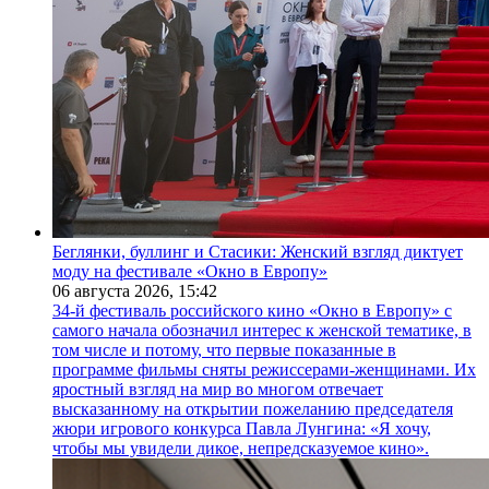
Беглянки, буллинг и Стасики: Женский взгляд диктует
моду на фестивале «Окно в Европу»
06 августа 2026,
15:42
34-й фестиваль российского кино «Окно в Европу» с
самого начала обозначил интерес к женской тематике, в
том числе и потому, что первые показанные в
программе фильмы сняты режиссерами-женщинами. Их
яростный взгляд на мир во многом отвечает
высказанному на открытии пожеланию председателя
жюри игрового конкурса Павла Лунгина: «Я хочу,
чтобы мы увидели дикое, непредсказуемое кино».