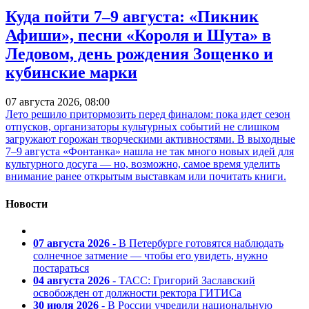
Куда пойти 7–9 августа: «Пикник
Афиши», песни «Короля и Шута» в
Ледовом, день рождения Зощенко и
кубинские марки
07 августа 2026, 08:00
Лето решило притормозить перед финалом: пока идет сезон
отпусков, организаторы культурных событий не слишком
загружают горожан творческими активностями. В выходные
7–9 августа «Фонтанка» нашла не так много новых идей для
культурного досуга — но, возможно, самое время уделить
внимание ранее открытым выставкам или почитать книги.
Новости
07 августа 2026
- В Петербурге готовятся наблюдать
солнечное затмение — чтобы его увидеть, нужно
постараться
04 августа 2026
- ТАСС: Григорий Заславский
освобожден от должности ректора ГИТИСа
30 июля 2026
- В России учредили национальную