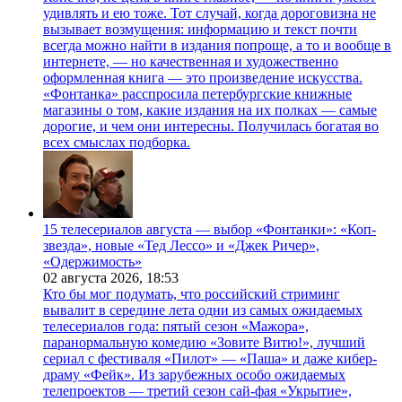
удивлять и ею тоже. Тот случай, когда дороговизна не
вызывает возмущения: информацию и текст почти
всегда можно найти в издания попроще, а то и вообще в
интернете, — но качественная и художественно
оформленная книга — это произведение искусства.
«Фонтанка» расспросила петербургские книжные
магазины о том, какие издания на их полках — самые
дорогие, и чем они интересны. Получилась богатая во
всех смыслах подборка.
15 телесериалов августа — выбор «Фонтанки»: «Коп-
звезда», новые «Тед Лессо» и «Джек Ричер»,
«Одержимость»
02 августа 2026,
18:53
Кто бы мог подумать, что российский стриминг
вывалит в середине лета одни из самых ожидаемых
телесериалов года: пятый сезон «Мажора»,
паранормальную комедию «Зовите Витю!», лучший
сериал с фестиваля «Пилот» — «Паша» и даже кибер-
драму «Фейк». Из зарубежных особо ожидаемых
телепроектов — третий сезон сай-фая «Укрытие»,