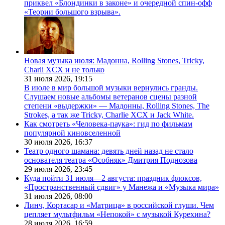
приквел «Блондинки в законе» и очередной спин-офф
«Теории большого взрыва».
Новая музыка июля: Мадонна, Rolling Stones, Tricky,
Charli XCX и не только
31 июля 2026,
19:15
В июле в мир большой музыки вернулись гранды.
Слушаем новые альбомы ветеранов сцены разной
степени «выдержки» — Мадонны, Rolling Stones, The
Strokes, а так же Tricky, Charlie XCX и Jack White.
Как смотреть «Человека-паука»: гид по фильмам
популярной киновселенной
30 июля 2026,
16:37
Театр одного шамана: девять дней назад не стало
основателя театра «Особняк» Дмитрия Поднозова
29 июля 2026,
23:45
Куда пойти 31 июля—2 августа: праздник флоксов,
«Пространственный сдвиг» у Манежа и «Музыка мира»
31 июля 2026,
08:00
Линч, Кортасар и «Матрица» в российской глуши. Чем
цепляет мультфильм «Непокой» с музыкой Курехина?
28 июля 2026,
16:59