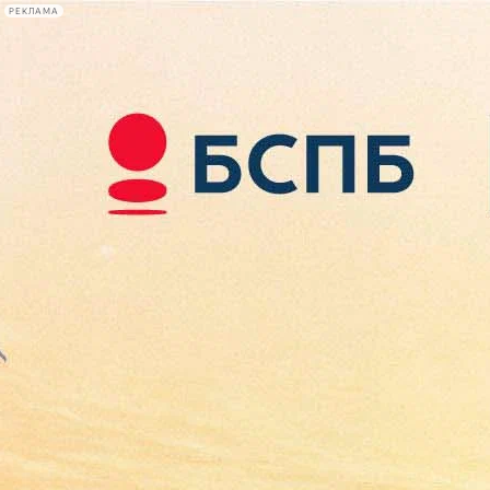
РЕКЛАМА
Афиша Plus
#телегид
Фонтанка.ру
Сегодня:
2026.08.09
13:58
Афиша Plus
кино
спектакли
выставки
концерты
лекции
книги
афиша плюс
новости
+