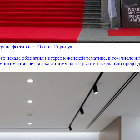
оду на фестивале «Окно в Европу»
го начала обозначил интерес к женской тематике, в том числе 
многом отвечает высказанному на открытии пожеланию председа