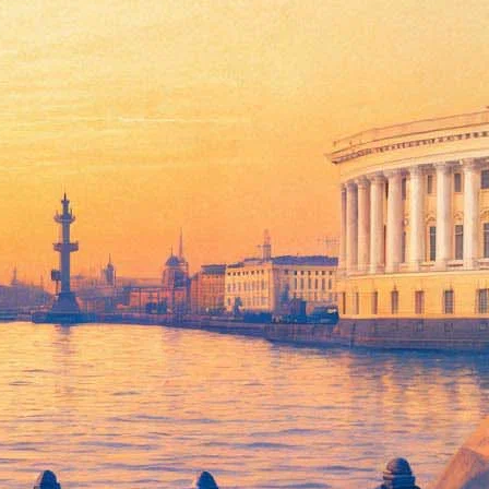
кса» и другие лидеры
 руководителей крупнейших мировых компаний, работающих в
й, который впервые в 2019 году проводит Петербург.
напомнил Мединский, по поручению главы правительства
овления, которое бы позволило финансово стимулировать
онах уже принято региональное законодательство,
рством экономики работаем над проектом по созданию