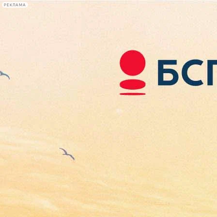
РЕКЛАМА
Афиша Plus
#телегид
Фонтанка.ру
Сегодня:
2026.08.09
11:01
Афиша Plus
кино
спектакли
выставки
концерты
лекции
книги
афиша плюс
новости
+