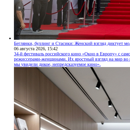
Беглянки, буллинг и Стасики: Женский взгляд диктует м
06 августа 2026,
15:42
34-й фестиваль российского кино «Окно в Европу» с само
режиссерами-женщинами. Их яростный взгляд на мир во 
мы увидели дикое, непредсказуемое кино».