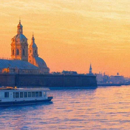
«Уникальная локация для съе
кинобизнеса приехали в Пете
16 сентября 2019,
00:55
Версия для печати
Министр культуры России Владимир Мединский и глава Эрми
кинематографе. Встреча была частью культурной программы «
Знакомство с Эрмитажем было частью плана по привлечению з
Дмитрия Медведева министерство экономики и другие профиль
международные кинокомпании на проведение съемок в России
«Мы уже давно работаем над тем, чтобы организовать такую си
позволяющее частично компенсировать выплаты по затратам, п
федеральной системы субсидирования кинопроизводства для 