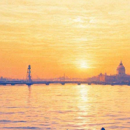
мок». Продюсер «Безумного Ма
рбург и прошлись по Эрмитажу
тажа Михаил Пиотровский провели экскурсию по Эрмитажу для
Синепозиума» — форума Международной ассоциации кинокомисси
арубежного кинобизнеса к съемкам на территории России. Как 
ные ведомства в настоящее время разрабатывают проект постан
.
стему работы в России, — пояснил он. — В частности, в 14 реги
онесенным на их территории. И мы сейчас совместно с министе
иностранных кинопроизводителей».