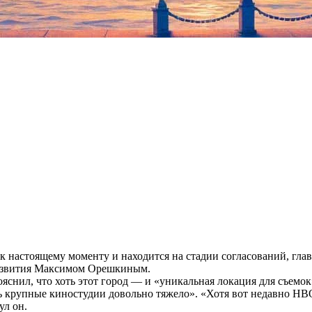
к настоящему моменту и находится на стадии согласований, глав
развития Максимом Орешкиным.
пояснил, что хоть этот город — и «уникальная локация для съем
ь крупные киностудии довольно тяжело». «Хотя вот недавно НВ
ул он.