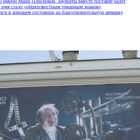
 имени Майи Плисецкой, лауреаты вместе поставят балет
о имя стало «общеизвестным товарным знаком»
ги в хорошем состоянии на благотворительную ярмарку