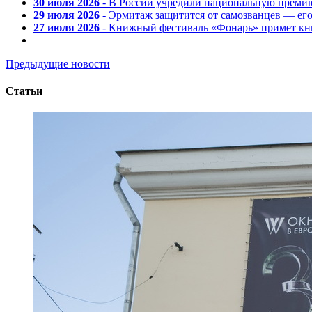
30 июля 2026
- В России учредили национальную премию
29 июля 2026
- Эрмитаж защитится от самозванцев — ег
27 июля 2026
- Книжный фестиваль «Фонарь» примет кни
Предыдущие новости
Статьи