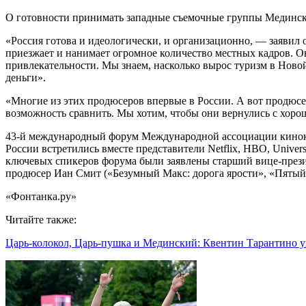
О готовности принимать западные съемочные группы Мединск
«Россия готова и идеологически, и организационно, — заявил
приезжает и нанимает огромное количество местных кадров. Он
привлекательности. Мы знаем, насколько вырос туризм в Новой
деньги».
«Многие из этих продюсеров впервые в России. А вот продюсер
возможность сравнить. Мы хотим, чтобы они вернулись с хор
43-й международный форум Международной ассоциации киноком
России встретились вместе представители Netflix, HBO, Univers
ключевых спикеров форума были заявлены старший вице-прези
продюсер Иан Смит («Безумный Макс: дорога ярости», «Пятый э
«Фонтанка.ру»
Читайте также:
Царь-колокол, Царь-пушка и Мединский: Квентин Тарантино 