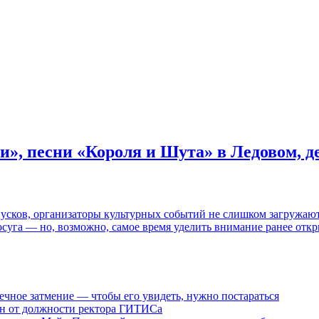
и», песни «Короля и Шута» в Ледовом, 
пусков, организаторы культурных событий не слишком загружаю
осуга — но, возможно, самое время уделить внимание ранее отк
ечное затмение — чтобы его увидеть, нужно постараться
ен от должности ректора ГИТИСа