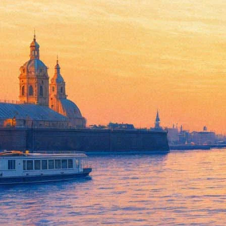
«Новый папа»: Билеты на сп
разлетелись за четыре минут
09 сентября 2019,
14:15
Версия для печати
Новый Рижский театр 9 сентября в 10 утра открыл и тут же з
представление, где главную роль исполнит знаменитый артист б
Театр пытался ограничить возможности перекупщиков: приобрес
представление. Как сообщил театр в соцсетях, на сайт одновр
Участники онлайн-битвы за места сравнивают ее с «аттракцио
вновь — иногда получается оплатить покупку после новых по