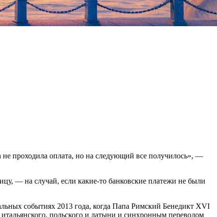
а не проходила оплата, но на следующий все получилось», —
ицу, — на случай, если какие-то банковские платежи не были
еальных событиях 2013 года, когда Папа Римский Бенедикт XVI
м итальянского, польского и латыни и синхронным переводом