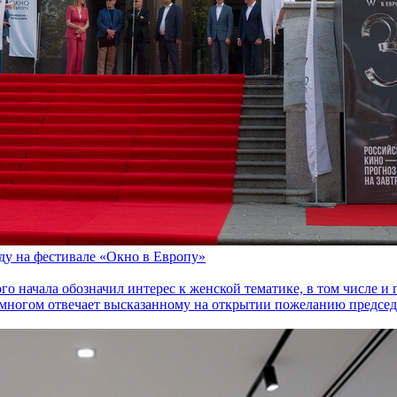
оду на фестивале «Окно в Европу»
го начала обозначил интерес к женской тематике, в том числе 
многом отвечает высказанному на открытии пожеланию председа