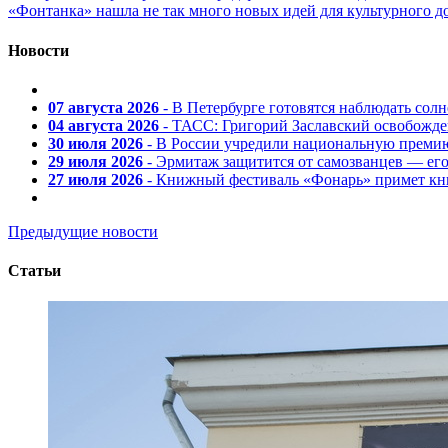
«Фонтанка» нашла не так много новых идей для культурного д
Новости
07 августа 2026
- В Петербурге готовятся наблюдать солн
04 августа 2026
- ТАСС: Григорий Заславский освобожд
30 июля 2026
- В России учредили национальную премию
29 июля 2026
- Эрмитаж защитится от самозванцев — ег
27 июля 2026
- Книжный фестиваль «Фонарь» примет кни
Предыдущие новости
Статьи