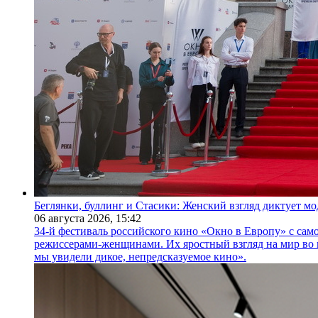
Беглянки, буллинг и Стасики: Женский взгляд диктует м
06 августа 2026,
15:42
34-й фестиваль российского кино «Окно в Европу» с само
режиссерами-женщинами. Их яростный взгляд на мир во 
мы увидели дикое, непредсказуемое кино».