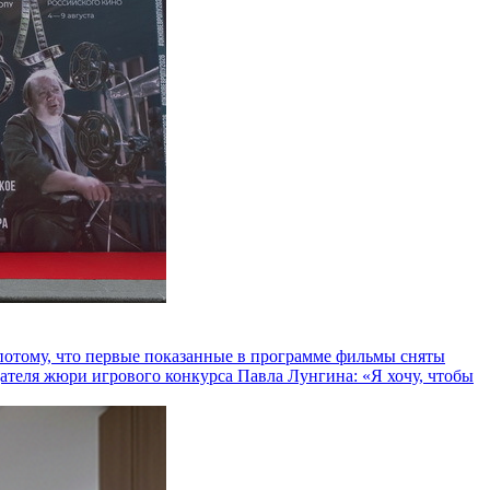
и потому, что первые показанные в программе фильмы сняты
теля жюри игрового конкурса Павла Лунгина: «Я хочу, чтобы