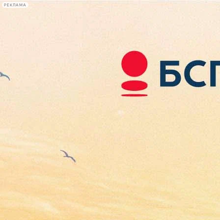
РЕКЛАМА
Афиша Plus
#телегид
Фонтанка.ру
Сегодня:
2026.08.08
12:53
Афиша Plus
кино
спектакли
выставки
концерты
лекции
книги
афиша плюс
новости
+