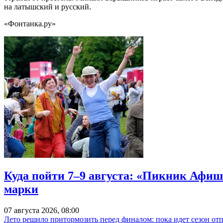
на латышский и русский.
«Фонтанка.ру»
Куда пойти 7–9 августа: «Пикник Афиш
марки
07 августа 2026, 08:00
Лето решило притормозить перед финалом: пока идет сезон от