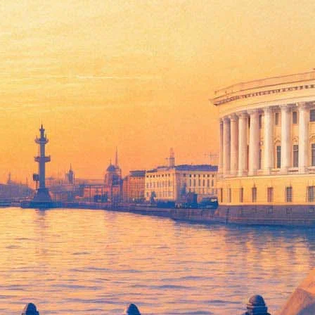
ли Папы Римского
ла Барышникова. Две с половиной тысячи билетов на
инуты.
зователи, и не более двух штук в одном заказе на одно
я советами на будущее: при срыве оплаты пробовать вновь и