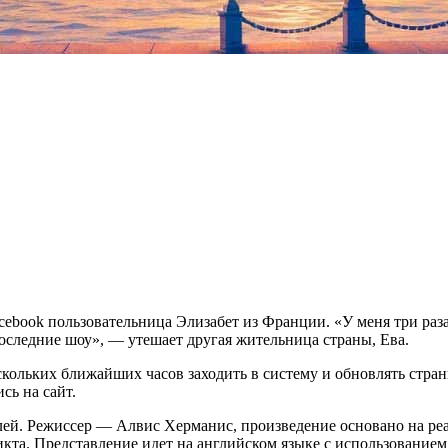
acebook пользовательница Элизабет из Франции. «У меня три раз
последние шоу», — утешает другая жительница страны, Ева.
кольких ближайших часов заходить в систему и обновлять стран
сь на сайт.
таклей. Режиссер — Алвис Херманис, произведение основано на р
икта. Представление идет на английском языке с использование