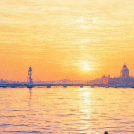
ектакли с Барышниковым в ро
ы
акрыл продажи на спектакли «Белый вертолет» с участием Михаи
алета, актёр и «невозвращенец», разлетелись всего за четыре м
ти билеты могли только ранее зарегистрированные на сайте поль
еменно зашли полторы тысячи человек.
ном». Самые шустрые и успешные хвастаются покупками и делятс
пыток.