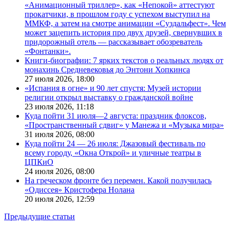
«Анимационный триллер», как «Непокой» аттестуют
прокатчики, в прошлом году с успехом выступил на
ММКФ, а затем на смотре анимации «Суздальфест». Чем
может зацепить история про двух друзей, свернувших в
придорожный отель — рассказывает обозреватель
«Фонтанки».
Книги-биографии: 7 ярких текстов о реальных людях от
монахинь Средневековья до Энтони Хопкинса
27 июля 2026,
18:00
«Испания в огне» и 90 лет спустя: Музей истории
религии открыл выставку о гражданской войне
23 июля 2026,
11:18
Куда пойти 31 июля—2 августа: праздник флоксов,
«Пространственный сдвиг» у Манежа и «Музыка мира»
31 июля 2026,
08:00
Куда пойти 24 — 26 июля: Джазовый фестиваль по
всему городу, «Окна Открой» и уличные театры в
ЦПКиО
24 июля 2026,
08:00
На греческом фронте без перемен. Какой получилась
«Одиссея» Кристофера Нолана
20 июля 2026,
12:59
Предыдущие статьи