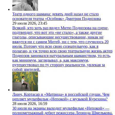
Театр одного шамана: девять дней назад не стало
основателя театра «Особняк» Дмитрия Поднозова
29 июля 2026,
23:45
Всякий, кто хоть раз видел Митю Поднозова на сцене,
подтвердит, что вот это «не стало», а также другие
глаголы, описывающие несуществование, никак не
вяжутся ни с самим Митей, ни с тем, что случилось 20
июля. Потому что всю свою сознательную, как я
полагаю, и уж точно всю свою театральную жизнь актер
Поднозов занимался натуральным шаманством, то есть,
как минимум, заглядывал, а, как максимум,
путешествовал по ту сторону реальности, увлекая за
собой зрителей.
Линч, Кортасар и «Матрица» в российской глуши. Чем
цепляет мультфильм «Непокой» с музыкой Курехина?
28 июля 2026,
16:59
30 июля на экраны выходит мультфильм «Непокой» —
полнометражный дебют режиссера Леонида Шмелькова.