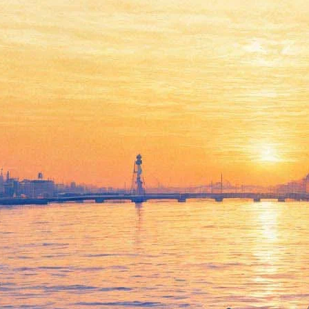
"Да кто поверит, я же
народный артист!" Киркоров
ограбил петербургский музей
в новом клипе
05 сентября 2019,
21:24
Версия для печати
Филипп Киркоров продолжает экспериментировать. Певец
выпустил семинутный клип на свою новую песню "Лунный
гость". Действие происходит в Петербурге. По сюжету, артист
якобы снимает новый клип в музее, но на самом деле и он, и
вся группа – преступники, которые готовятся к ограблению.
Как можно понять из ролика, съемки прошли в парадных
залах Мраморного дворца.