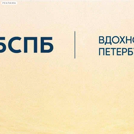
РЕКЛАМА
Афиша Plus
#телегид
Фонтанка.ру
Сегодня:
2026.08.06
04:24
Афиша Plus
кино
спектакли
выставки
концерты
лекции
книги
афиша плюс
новости
+