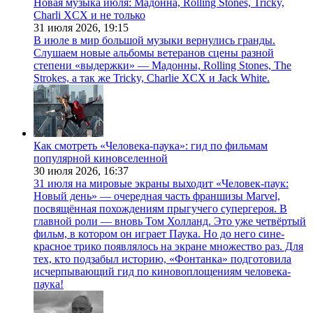
Новая музыка июля: Мадонна, Rolling Stones, Tricky,
Charli XCX и не только
31 июля 2026,
19:15
В июле в мир большой музыки вернулись гранды.
Слушаем новые альбомы ветеранов сцены разной
степени «выдержки» — Мадонны, Rolling Stones, The
Strokes, а так же Tricky, Charlie XCX и Jack White.
Как смотреть «Человека-паука»: гид по фильмам
популярной киновселенной
30 июля 2026,
16:37
31 июля на мировые экраны выходит «Человек-паук:
Новый день» — очередная часть франшизы Marvel,
посвящённая похождениям прыгучего супергероя. В
главной роли — вновь Том Холланд. Это уже четвёртый
фильм, в котором он играет Паука. Но до него сине-
красное трико появлялось на экране множество раз. Для
тех, кто подзабыл историю, «Фонтанка» подготовила
исчерпывающий гид по киновоплощениям человека-
паука!