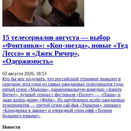
15 телесериалов августа — выбор
«Фонтанки»: «Коп-звезда», новые «Тед
Лессо» и «Джек Ричер»,
«Одержимость»
02 августа 2026, 18:53
Кто бы мог подумать, что российский стриминг вывалит в
середине лета одни из самых ожидаемых телесериалов года:
пятый сезон «Мажора», паранормальную комедию «Зовите
Витю!», лучший сериал с фестиваля «Пилот» — «Паша» и
даже кибер-драму «Фейк». Из зарубежных особо ожидаемых
телепроектов — третий сезон сай-фая «Укрытие», приквел
«Блондинки в законе» и очередной спин-офф «Теории
большого взрыва».
Новости