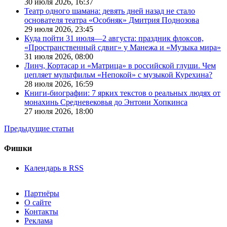
30 июля 2026,
16:37
Театр одного шамана: девять дней назад не стало
основателя театра «Особняк» Дмитрия Поднозова
29 июля 2026,
23:45
Куда пойти 31 июля—2 августа: праздник флоксов,
«Пространственный сдвиг» у Манежа и «Музыка мира»
31 июля 2026,
08:00
Линч, Кортасар и «Матрица» в российской глуши. Чем
цепляет мультфильм «Непокой» с музыкой Курехина?
28 июля 2026,
16:59
Книги-биографии: 7 ярких текстов о реальных людях от
монахинь Средневековья до Энтони Хопкинса
27 июля 2026,
18:00
Предыдущие статьи
Фишки
Календарь в RSS
Партнёры
О сайте
Контакты
Реклама