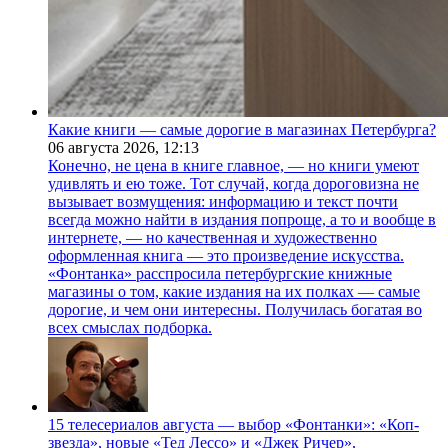
Какие книги — самые дорогие в магазинах Петербурга?
06 августа 2026,
12:13
Конечно, не цена в книге главное, — но книги умеют
удивлять и ею тоже. Тот случай, когда дороговизна не
вызывает возмущения: информацию и текст почти
всегда можно найти в издания попроще, а то и вообще в
интернете, — но качественная и художественно
оформленная книга — это произведение искусства.
«Фонтанка» расспросила петербургские книжные
магазины о том, какие издания на их полках — самые
дорогие, и чем они интересны. Получилась богатая во
всех смыслах подборка.
15 телесериалов августа — выбор «Фонтанки»: «Коп-
звезда», новые «Тед Лессо» и «Джек Ричер»,