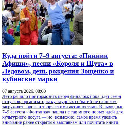
Куда пойти 7–9 августа: «Пикник
Афиши», песни «Короля и Шута» в
Ледовом, день рождения Зощенко и
кубинские марки
07 августа 2026, 08:00
Лето решило притормозить перед финалом: пока идет сезон
отпусков, организаторы культурных событий не слишком
загружают горожан творческими активностями. В выходные
7–9 августа «Фонтанка» нашла не так много новых идей для
культурного досуга — но, возможно, самое время уделить
внимание ранее открытым выставкам или почитать книги.