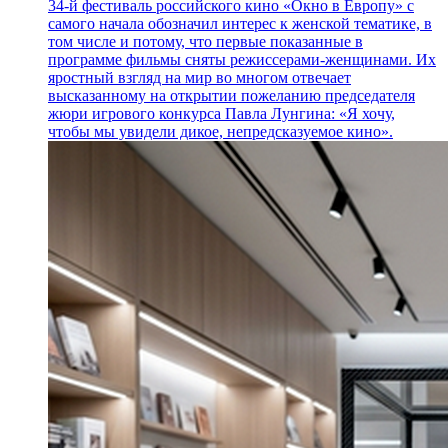
34-й фестиваль российского кино «Окно в Европу» с
самого начала обозначил интерес к женской тематике, в
том числе и потому, что первые показанные в
программе фильмы сняты режиссерами-женщинами. Их
яростный взгляд на мир во многом отвечает
высказанному на открытии пожеланию председателя
жюри игрового конкурса Павла Лунгина: «Я хочу,
чтобы мы увидели дикое, непредсказуемое кино».