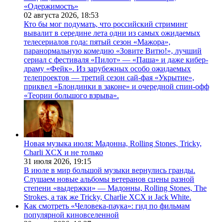
«Одержимость»
02 августа 2026,
18:53
Кто бы мог подумать, что российский стриминг
вывалит в середине лета одни из самых ожидаемых
телесериалов года: пятый сезон «Мажора»,
паранормальную комедию «Зовите Витю!», лучший
сериал с фестиваля «Пилот» — «Паша» и даже кибер-
драму «Фейк». Из зарубежных особо ожидаемых
телепроектов — третий сезон сай-фая «Укрытие»,
приквел «Блондинки в законе» и очередной спин-офф
«Теории большого взрыва».
Новая музыка июля: Мадонна, Rolling Stones, Tricky,
Charli XCX и не только
31 июля 2026,
19:15
В июле в мир большой музыки вернулись гранды.
Слушаем новые альбомы ветеранов сцены разной
степени «выдержки» — Мадонны, Rolling Stones, The
Strokes, а так же Tricky, Charlie XCX и Jack White.
Как смотреть «Человека-паука»: гид по фильмам
популярной киновселенной