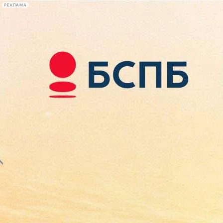
РЕКЛАМА
Афиша Plus
#телегид
Фонтанка.ру
Сегодня:
2026.08.09
16:34
Афиша Plus
кино
спектакли
выставки
концерты
лекции
книги
афиша плюс
новости
+