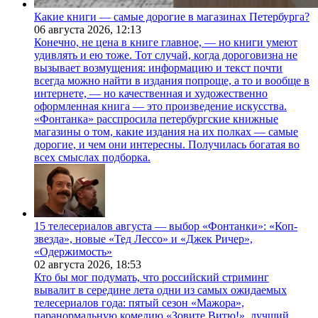
Какие книги — самые дорогие в магазинах Петербурга?
06 августа 2026,
12:13
Конечно, не цена в книге главное, — но книги умеют
удивлять и ею тоже. Тот случай, когда дороговизна не
вызывает возмущения: информацию и текст почти
всегда можно найти в издания попроще, а то и вообще в
интернете, — но качественная и художественно
оформленная книга — это произведение искусства.
«Фонтанка» расспросила петербургские книжные
магазины о том, какие издания на их полках — самые
дорогие, и чем они интересны. Получилась богатая во
всех смыслах подборка.
15 телесериалов августа — выбор «Фонтанки»: «Коп-
звезда», новые «Тед Лессо» и «Джек Ричер»,
«Одержимость»
02 августа 2026,
18:53
Кто бы мог подумать, что российский стриминг
вывалит в середине лета одни из самых ожидаемых
телесериалов года: пятый сезон «Мажора»,
паранормальную комедию «Зовите Витю!», лучший