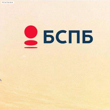
РЕКЛАМА
Афиша Plus
#телегид
Фонтанка.ру
Сегодня:
2026.08.10
11:42
Афиша Plus
кино
спектакли
выставки
концерты
лекции
книги
афиша плюс
новости
+