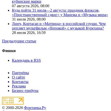
кубинские марки
07 августа 2026,
08:00
Куда пойти 31 июля—2 августа: праздник флоксов,
«Пространственный сдвиг» у Манежа и «Музыка мира»
31 июля 2026,
08:00
Линч, Кортасар и «Матрица» в российской глуши. Чем
цепляет мультфильм «Непокой» с музыкой Курехина?
28 июля 2026,
16:59
Предыдущие статьи
Фишки
Календарь в RSS
Партнёры
О сайте
Контакты
Реклама
Бизнес-трибуна
© 2000-2026
Фонтанка.Ру