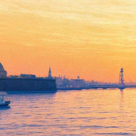
Церетели отлил в бронзе 83-
метрового Христа
30 июля 2013,
01:27
Версия для печати
Скульптор Зураб Церетели отлил бронзовую статую Иисуса
Христа, высота которой вместе с пьедесталом составит 83
метра. Как сообщил скульптор «Интерфаксу», после
установки она станет крупнейшим изваянием Христа в
Европе.
По словам Церетели, сама статуя насчитывает в высоту 33
метра — по числу прожитых Иисусом лет. При этом
установят ее на 50-метровом пьедестале с бронзовыми
рельефами. Место установки монумента пока не определено.
Скульптор отметил, что у него уже есть предложение
разместить свою работу в Грузии, но он бы предпочел найти