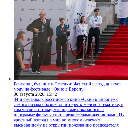
Беглянки, буллинг и Стасики: Женский взгляд диктует
моду на фестивале «Окно в Европу»
06 августа 2026,
15:42
34-й фестиваль российского кино «Окно в Европу» с
самого начала обозначил интерес к женской тематике, в
том числе и потому, что первые показанные в
программе фильмы сняты режиссерами-женщинами. Их
яростный взгляд на мир во многом отвечает
высказанному на открытии пожеланию председателя