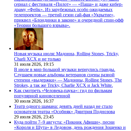
сериал с фестиваля «Пилот» — «Паша» и даже кибер-
драму «Фейк». Из зарубежных особо ожидаемых
телепроектов — третий сезон сай-фая «Укрытие»,
приквел «Блондинки в законе» и очередной спин-офф
«Теории большого взрыва».
Новая музыка июля: Мадонна, Rolling Stones, Tricky,
Charli XCX и не только
31 июля 2026,
19:15
В июле в мир большой музыки вернулись гранды.
Слушаем новые альбомы ветеранов сцены разной
степени «выдержки» — Мадонны, Rolling Stones, The
Strokes, а так же Tricky, Charlie XCX и Jack White.
Как смотреть «Человека-паука»: гид по фильмам
популярной киновселенной
30 июля 2026,
16:37
Театр одного шамана: девять дней назад не стало
основателя театра «Особняк» Дмитрия Поднозова
29 июля 2026,
23:45
Куда пойти 7–9 августа: «Пикник Афиши», песни
«Короля и Шута» в Ледовом, день рождения Зощенко и