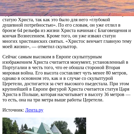
для статуи место в России и уверен, что у него это получится.
Церетели пояснил, что уже давно хотел создать собственную
статую Христа, так как это было для него «глубокой
душевной потребностью». По его словам, он уже отлил в
бронзе 64 рельефа из жизни Христа начиная с Благовещения и
кончая Вознесением. Кроме того, он уже изваял статуи
многих христианских святых. «Христос венчает главную тему
моей жизни», — отметил скульптор.
Сейчас самым высоким в Европе скульптурным
изображением Христа считается монумент, установленный в
Португалии в честь того, что ее обошла стороной Вторая
мировая война. Его высота составляет чуть менее 80 метров,
однако в основном это, как и в случае со скульптурой
Церетели, достигается за счет высокого пьедестала. При этом
крупнейшей в Европе фигурой Христа считается статуя Царя
Христа в Польше, которая насчитывает в высоту 36 метров —
то есть, она на три метра выше работы Церетели.
Источник:
Лента.ру