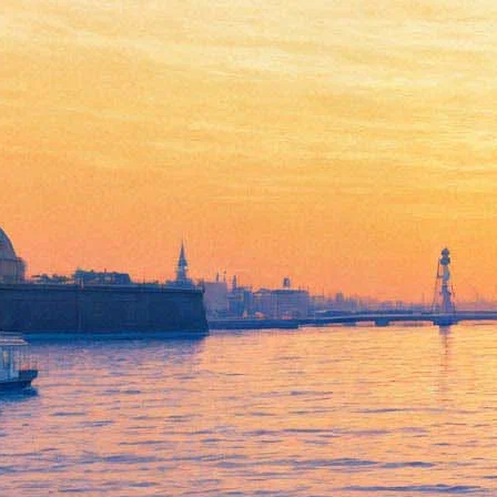
Найден «тувинский» альбом
Старостина и Волкова с
горловым пением,
записанный почти 20 лет
назад
20 августа 2019,
14:55
Версия для печати
Глава музыкального издательства «Бомба-Питер» Олег Грабко
рассказал об уникальной находке, сделанной в недрах
компьютера одним из музыкантов. Речь об альбоме «Рус-
Тува»: его записали участники виртуозного петербургского
коллектива «Волков-трио», собиратель русского фольклора