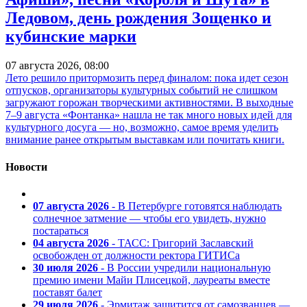
Ледовом, день рождения Зощенко и
кубинские марки
07 августа 2026, 08:00
Лето решило притормозить перед финалом: пока идет сезон
отпусков, организаторы культурных событий не слишком
загружают горожан творческими активностями. В выходные
7–9 августа «Фонтанка» нашла не так много новых идей для
культурного досуга — но, возможно, самое время уделить
внимание ранее открытым выставкам или почитать книги.
Новости
07 августа 2026
- В Петербурге готовятся наблюдать
солнечное затмение — чтобы его увидеть, нужно
постараться
04 августа 2026
- ТАСС: Григорий Заславский
освобожден от должности ректора ГИТИСа
30 июля 2026
- В России учредили национальную
премию имени Майи Плисецкой, лауреаты вместе
поставят балет
29 июля 2026
- Эрмитаж защитится от самозванцев —