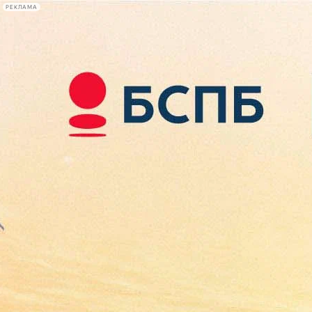
РЕКЛАМА
Афиша Plus
#телегид
Фонтанка.ру
Сегодня:
2026.08.09
14:32
Афиша Plus
кино
спектакли
выставки
концерты
лекции
книги
афиша плюс
новости
+