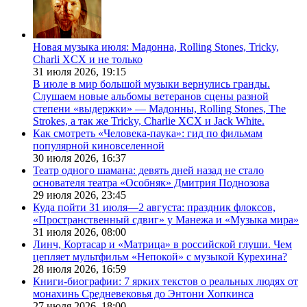
Новая музыка июля: Мадонна, Rolling Stones, Tricky,
Charli XCX и не только
31 июля 2026,
19:15
В июле в мир большой музыки вернулись гранды.
Слушаем новые альбомы ветеранов сцены разной
степени «выдержки» — Мадонны, Rolling Stones, The
Strokes, а так же Tricky, Charlie XCX и Jack White.
Как смотреть «Человека-паука»: гид по фильмам
популярной киновселенной
30 июля 2026,
16:37
Театр одного шамана: девять дней назад не стало
основателя театра «Особняк» Дмитрия Поднозова
29 июля 2026,
23:45
Куда пойти 31 июля—2 августа: праздник флоксов,
«Пространственный сдвиг» у Манежа и «Музыка мира»
31 июля 2026,
08:00
Линч, Кортасар и «Матрица» в российской глуши. Чем
цепляет мультфильм «Непокой» с музыкой Курехина?
28 июля 2026,
16:59
Книги-биографии: 7 ярких текстов о реальных людях от
монахинь Средневековья до Энтони Хопкинса
27 июля 2026,
18:00