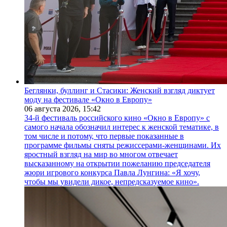
Беглянки, буллинг и Стасики: Женский взгляд диктует
моду на фестивале «Окно в Европу»
06 августа 2026,
15:42
34-й фестиваль российского кино «Окно в Европу» с
самого начала обозначил интерес к женской тематике, в
том числе и потому, что первые показанные в
программе фильмы сняты режиссерами-женщинами. Их
яростный взгляд на мир во многом отвечает
высказанному на открытии пожеланию председателя
жюри игрового конкурса Павла Лунгина: «Я хочу,
чтобы мы увидели дикое, непредсказуемое кино».