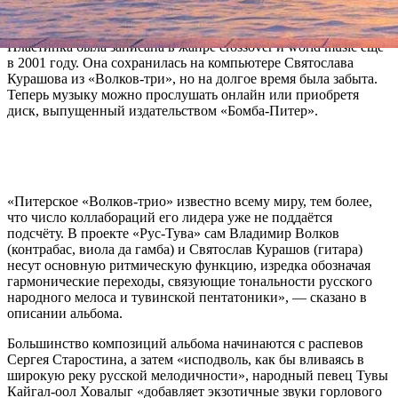
Сергей Старостин и участник ансамбля «Хуун-Хуур-Ту»
Кайгал-оол Ховалыг.
Пластинка была записана в жанре crossover и world music ещё
в 2001 году. Она сохранилась на компьютере Святослава
Курашова из «Волков-три», но на долгое время была забыта.
Теперь музыку можно прослушать онлайн или приобретя
диск, выпущенный издательством «Бомба-Питер».
«Питерское «Волков-трио» известно всему миру, тем более,
что число коллабораций его лидера уже не поддаётся
подсчёту. В проекте «Рус-Тува» сам Владимир Волков
(контрабас, виола да гамба) и Святослав Курашов (гитара)
несут основную ритмическую функцию, изредка обозначая
гармонические переходы, связующие тональности русского
народного мелоса и тувинской пентатоники», — сказано в
описании альбома.
Большинство композиций альбома начинаются с распевов
Сергея Старостина, а затем «исподволь, как бы вливаясь в
широкую реку русской мелодичности», народный певец Тувы
Кайгал-оол Ховалыг «добавляет экзотичные звуки горлового