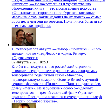
интернете, — но качественная и художественно
оформленная книга — это произведение искусства.
«Фонтанка» расспросила петербургские книжные
магазины о том, какие издания на их полках — самые
дорогие, и чем они интересны. Получилась богатая во
всех смыслах подборка.
15 телесериалов августа — выбор «Фонтанки»: «Коп-
звезда», новые «Тед Лессо» и «Джек Ричер»,
«Одержимость»
02 августа 2026,
18:53
Кто бы мог подумать, что российский стриминг
вывалит в середине лета одни из самых ожидаемых
телесериалов года: пятый сезон «Мажора»,
паранормальную комедию «Зовите Витю!», лучший
сериал с фестиваля «Пилот» — «Паша» и даже кибер-
драму «Фейк». Из зарубежных особо ожидаемых
телепроектов — третий сезон сай-фая «Укрытие»,
приквел «Блондинки в законе» и очередной спин-офф
«Теории большого взрыва».