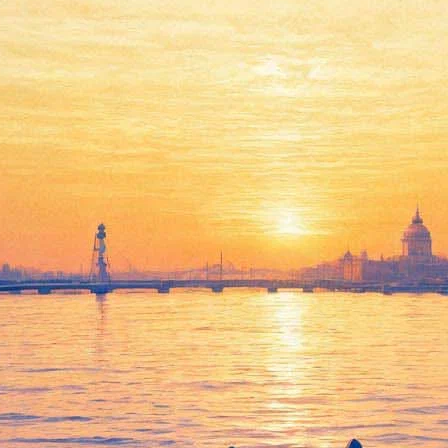
е свинцовую печать новгородск
атериальной культуры РАН, обнаружили на раскопках в Копорье
ким временем, перед постройкой, называемой «магазейн» — скл
Алексей Липатов. — Это вислая свинцовая печать с погрудным 
ием святого разобрать не удается — но скорее всего это удастся