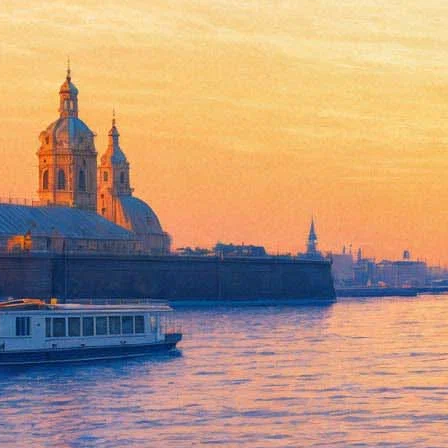
Археологи откопали в Копорь
исследовать госинституты
15 августа 2019,
12:45
Версия для печати
Археологи экспедиции, организованной Институтом истории м
«Печать была найдена в слое, условно датируемом новгородс
научный сотрудник отдела славяно-финской археологии ИИМК 
стороне».
Ученый уточнил, что пока ни текст, ни буквы рядом с изображен