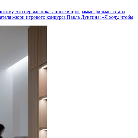
и потому, что первые показанные в программе фильмы сняты
теля жюри игрового конкурса Павла Лунгина: «Я хочу, чтобы