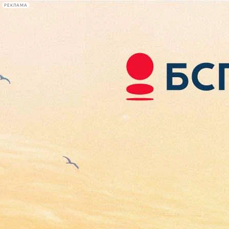
РЕКЛАМА
Афиша Plus
#телегид
Фонтанка.ру
Сегодня:
2026.08.09
13:52
Афиша Plus
кино
спектакли
выставки
концерты
лекции
книги
афиша плюс
новости
+