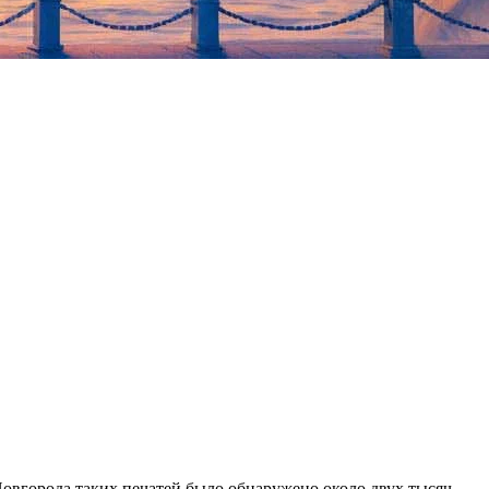
овгорода таких печатей было обнаружено около двух тысяч,