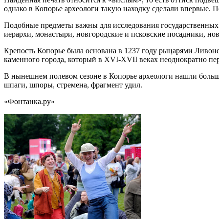
однако в Копорье археологи такую находку сделали впервые. П
Подобные предметы важны для исследования государственных и
иерархи, монастыри, новгородские и псковские посадники, но
Крепость Копорье была основана в 1237 году рыцарями Ливонск
каменного города, который в XVI-XVII веках неоднократно пер
В нынешнем полевом сезоне в Копорье археологи нашли большо
шпаги, шпоры, стремена, фрагмент удил.
«Фонтанка.ру»