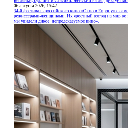
Беглянки, буллинг и Стасики: Женский взгляд диктует м
06 августа 2026,
15:42
34-й фестиваль российского кино «Окно в Европу» с само
режиссерами-женщинами. Их яростный взгляд на мир во 
мы увидели дикое, непредсказуемое кино».