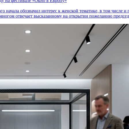
оду на фестивале «Окно в Европу»
го начала обозначил интерес к женской тематике, в том числе 
многом отвечает высказанному на открытии пожеланию председа