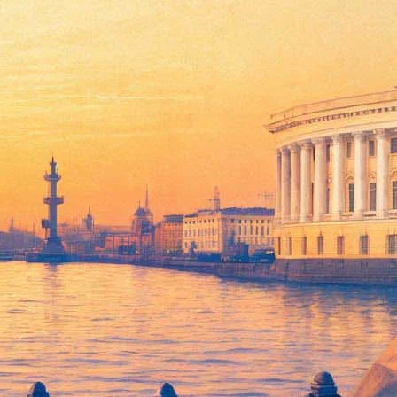
ого периода. Находка поможет
 свинцовую печать новгородского периода.
адом боеприпасов и оружия, — прокомментировал находку
изображением святого в нимбе и текстом на оборотной
 после реставрации.