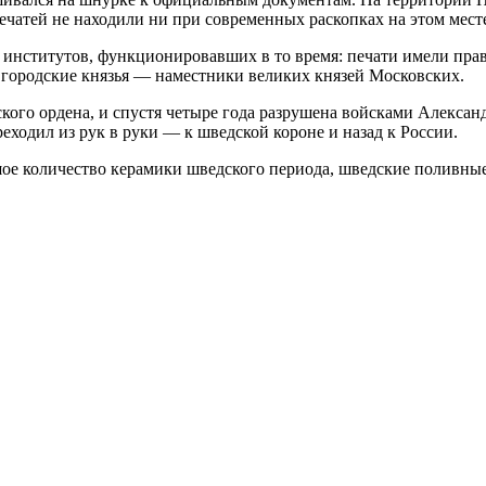
ечатей не находили ни при современных раскопках на этом месте
нститутов, функционировавших в то время: печати имели право
вгородские князья — наместники великих князей Московских.
ого ордена, и спустя четыре года разрушена войсками Александр
еходил из рук в руки — к шведской короне и назад к России.
е количество керамики шведского периода, шведские поливные и