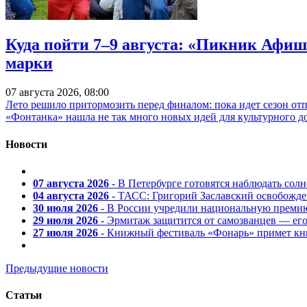
Куда пойти 7–9 августа: «Пикник Афиш
марки
07 августа 2026, 08:00
Лето решило притормозить перед финалом: пока идет сезон от
«Фонтанка» нашла не так много новых идей для культурного д
Новости
07 августа 2026
- В Петербурге готовятся наблюдать солн
04 августа 2026
- ТАСС: Григорий Заславский освобожд
30 июля 2026
- В России учредили национальную премию
29 июля 2026
- Эрмитаж защитится от самозванцев — ег
27 июля 2026
- Книжный фестиваль «Фонарь» примет кни
Предыдущие новости
Статьи