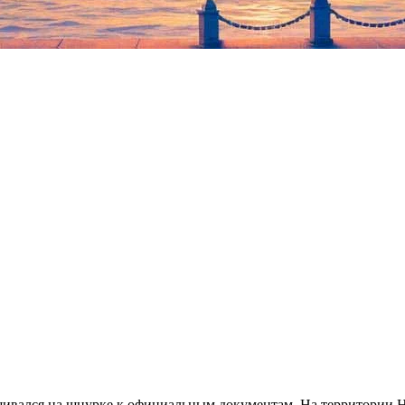
ешивался на шнурке к официальным документам. На территории Н