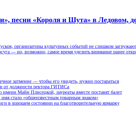
и», песни «Короля и Шута» в Ледовом, 
пусков, организаторы культурных событий не слишком загружаю
осуга — но, возможно, самое время уделить внимание ранее отк
ечное затмение — чтобы его увидеть, нужно постараться
ен от должности ректора ГИТИСа
 имени Майи Плисецкой, лауреаты вместе поставят балет
о имя стало «общеизвестным товарным знаком»
ги в хорошем состоянии на благотворительную ярмарку