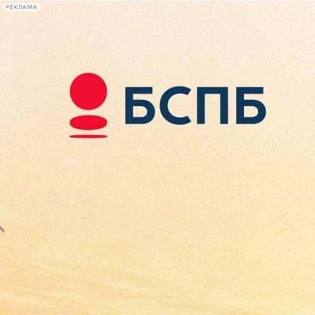
РЕКЛАМА
Афиша Plus
#телегид
Фонтанка.ру
Сегодня:
2026.08.09
05:36
Афиша Plus
кино
спектакли
выставки
концерты
лекции
книги
афиша плюс
новости
+