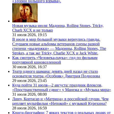
«Теории большого взрыва».
Новая музыка июля: Мадонна, Rolling Stones, Tricky,
Charli XCX и не только
31 июля 2026,
19:15
В июле в мир большой музыки вернулись гранды.
Слушаем новые альбомы ветеранов сцены разной
степени «выдержки» — Мадонны, Rolling Stones, The
Strokes, а так же Tricky, Charlie XCX и Jack White.
Как смотреть «Человека-паука»: гид по фильмам
популярной киновселенной
30 июля 2026,
16:37
Театр одного шамана: девять дней назад не стало
основателя театра «Особняк» Дмитрия Поднозова
29 июля 2026,
23:45
Куда пойти 31 июля—2 августа: праздник флоксов,
«Пространственный сдвиг» у Манежа и «Музыка мира»
31 июля 2026,
08:00
Линч, Кортасар и «Матрица» в российской глуши. Чем
цепляет мультфильм «Непокой» с музыкой Курехина?
28 июля 2026,
16:59
Книги-биографии: 7 ярких текстов о реальных людях от