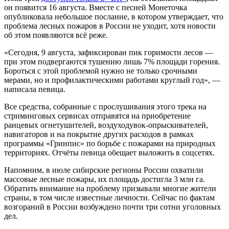
он появится 16 августа. Вместе с песней Монеточка
опубликовала небольшое послание, в котором утверждает, что
проблема лесных пожаров в России не уходит, хотя новости
об этом появляются всё реже.
«Сегодня, 9 августа, зафиксирован пик горимости лесов —
при этом подвергаются тушению лишь 7% площади горения.
Бороться с этой проблемой нужно не только срочными
мерами, но и профилактическими работами круглый год», —
написала певица.
Все средства, собранные с прослушивания этого трека на
стриминговых сервисах отправятся на приобретение
ранцевых огнетушителей, воздуходувок-опрыскивателей,
навигаторов и на покрытие других расходов в рамках
программы «Гринпис» по борьбе с пожарами на природных
территориях. Отчёты певица обещает выложить в соцсетях.
Напомним, в июле сибирские регионы России охватили
массовые лесные пожары, их площадь достигла 3 млн га.
Обратить внимание на проблему призывали многие жители
страны, в том числе известные личности. Сейчас по фактам
возгораний в России возбуждено почти три сотни уголовных
дел.