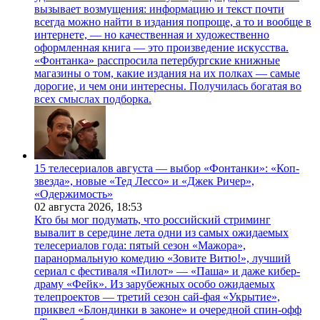
вызывает возмущения: информацию и текст почти
всегда можно найти в издания попроще, а то и вообще в
интернете, — но качественная и художественно
оформленная книга — это произведение искусства.
«Фонтанка» расспросила петербургские книжные
магазины о том, какие издания на их полках — самые
дорогие, и чем они интересны. Получилась богатая во
всех смыслах подборка.
15 телесериалов августа — выбор «Фонтанки»: «Коп-
звезда», новые «Тед Лессо» и «Джек Ричер»,
«Одержимость»
02 августа 2026,
18:53
Кто бы мог подумать, что российский стриминг
вывалит в середине лета одни из самых ожидаемых
телесериалов года: пятый сезон «Мажора»,
паранормальную комедию «Зовите Витю!», лучший
сериал с фестиваля «Пилот» — «Паша» и даже кибер-
драму «Фейк». Из зарубежных особо ожидаемых
телепроектов — третий сезон сай-фая «Укрытие»,
приквел «Блондинки в законе» и очередной спин-офф