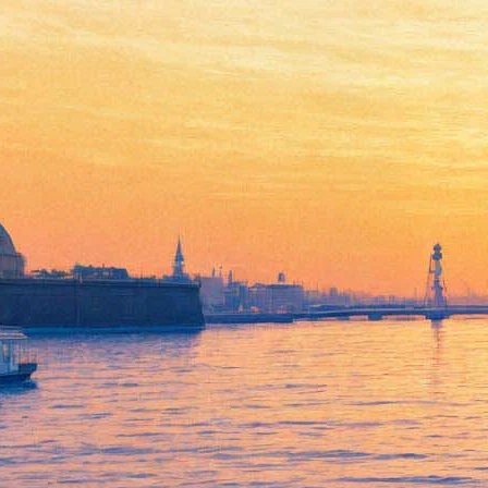
«Гори-гори, моя страна»:
Монеточка записала песню о
лесных пожарах
09 августа 2019,
21:38
Версия для печати
Певица Лиза Монеточка 9 августа выпустила новую песню
«Гори-гори-гори», в которой затрагивает проблему лесных
пожаров в России. Все деньги от прослушивания трека
пойдут на борьбу со стихией.
Монеточка поет:
«Теперь зола лежит одна
Как ни вороши, ни ищи — ни души