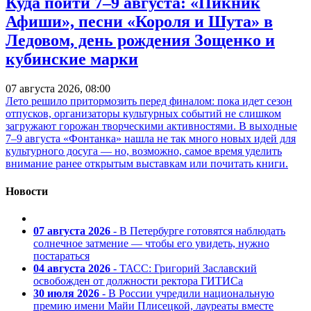
Куда пойти 7–9 августа: «Пикник
Афиши», песни «Короля и Шута» в
Ледовом, день рождения Зощенко и
кубинские марки
07 августа 2026, 08:00
Лето решило притормозить перед финалом: пока идет сезон
отпусков, организаторы культурных событий не слишком
загружают горожан творческими активностями. В выходные
7–9 августа «Фонтанка» нашла не так много новых идей для
культурного досуга — но, возможно, самое время уделить
внимание ранее открытым выставкам или почитать книги.
Новости
07 августа 2026
- В Петербурге готовятся наблюдать
солнечное затмение — чтобы его увидеть, нужно
постараться
04 августа 2026
- ТАСС: Григорий Заславский
освобожден от должности ректора ГИТИСа
30 июля 2026
- В России учредили национальную
премию имени Майи Плисецкой, лауреаты вместе