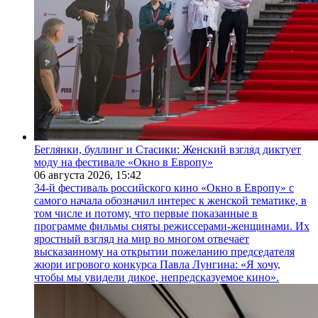
Беглянки, буллинг и Стасики: Женский взгляд диктует
моду на фестивале «Окно в Европу»
06 августа 2026,
15:42
34-й фестиваль российского кино «Окно в Европу» с
самого начала обозначил интерес к женской тематике, в
том числе и потому, что первые показанные в
программе фильмы сняты режиссерами-женщинами. Их
яростный взгляд на мир во многом отвечает
высказанному на открытии пожеланию председателя
жюри игрового конкурса Павла Лунгина: «Я хочу,
чтобы мы увидели дикое, непредсказуемое кино».