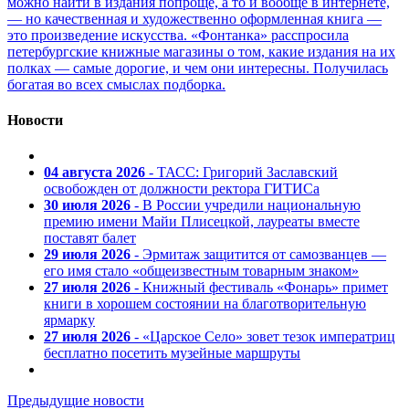
можно найти в издания попроще, а то и вообще в интернете,
— но качественная и художественно оформленная книга —
это произведение искусства. «Фонтанка» расспросила
петербургские книжные магазины о том, какие издания на их
полках — самые дорогие, и чем они интересны. Получилась
богатая во всех смыслах подборка.
Новости
04 августа 2026
- ТАСС: Григорий Заславский
освобожден от должности ректора ГИТИСа
30 июля 2026
- В России учредили национальную
премию имени Майи Плисецкой, лауреаты вместе
поставят балет
29 июля 2026
- Эрмитаж защитится от самозванцев —
его имя стало «общеизвестным товарным знаком»
27 июля 2026
- Книжный фестиваль «Фонарь» примет
книги в хорошем состоянии на благотворительную
ярмарку
27 июля 2026
- «Царское Село» зовет тезок императриц
бесплатно посетить музейные маршруты
Предыдущие новости