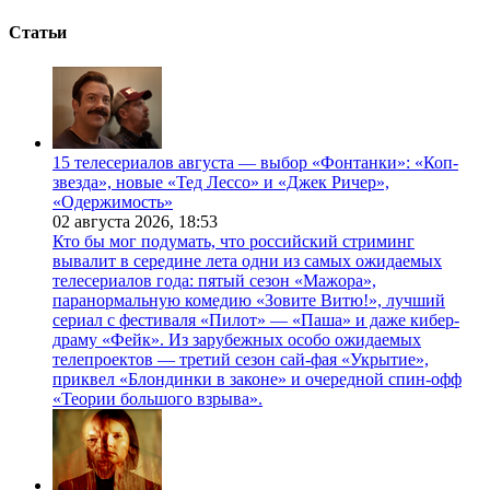
Статьи
15 телесериалов августа — выбор «Фонтанки»: «Коп-
звезда», новые «Тед Лессо» и «Джек Ричер»,
«Одержимость»
02 августа 2026,
18:53
Кто бы мог подумать, что российский стриминг
вывалит в середине лета одни из самых ожидаемых
телесериалов года: пятый сезон «Мажора»,
паранормальную комедию «Зовите Витю!», лучший
сериал с фестиваля «Пилот» — «Паша» и даже кибер-
драму «Фейк». Из зарубежных особо ожидаемых
телепроектов — третий сезон сай-фая «Укрытие»,
приквел «Блондинки в законе» и очередной спин-офф
«Теории большого взрыва».