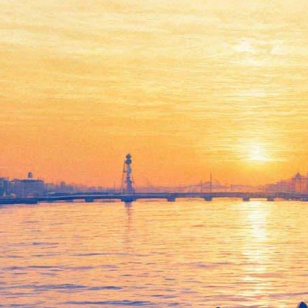
Умерла лауреат Нобелевской
премии по литературе Тони
Моррисон. Она писала о
расовых проблемах
06 августа 2019,
17:51
Версия для печати
Американская писательница, лауреат нобелевской премии по
литературе Тони Моррисон умерла в Нью-Йорке в возрасте 88
лет. Об этом сообщает агентство
Assosiated Press
. Причина
смерти не называется, отмечено только, что прозаик ушла из
жизни после непродолжительной болезни.
Моррисон, происходившая из семьи афроамериканских
рабочих, прославилась произведениями о расовых проблемах.