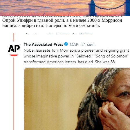
Самый известный роман — «Возлюбленная» — посвящен
судьбе рабыни, сбежавшей от своего хозяина и вынужденной
по пути убить дочь. Произведение получило экранизацию с
Опрой Уинфри в главной роли, а в начале 2000-х Моррисон
написала либретто для оперы по мотивам книги.