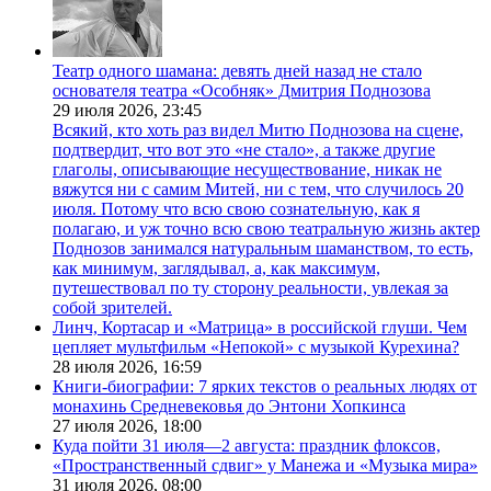
Театр одного шамана: девять дней назад не стало
основателя театра «Особняк» Дмитрия Поднозова
29 июля 2026,
23:45
Всякий, кто хоть раз видел Митю Поднозова на сцене,
подтвердит, что вот это «не стало», а также другие
глаголы, описывающие несуществование, никак не
вяжутся ни с самим Митей, ни с тем, что случилось 20
июля. Потому что всю свою сознательную, как я
полагаю, и уж точно всю свою театральную жизнь актер
Поднозов занимался натуральным шаманством, то есть,
как минимум, заглядывал, а, как максимум,
путешествовал по ту сторону реальности, увлекая за
собой зрителей.
Линч, Кортасар и «Матрица» в российской глуши. Чем
цепляет мультфильм «Непокой» с музыкой Курехина?
28 июля 2026,
16:59
Книги-биографии: 7 ярких текстов о реальных людях от
монахинь Средневековья до Энтони Хопкинса
27 июля 2026,
18:00
Куда пойти 31 июля—2 августа: праздник флоксов,
«Пространственный сдвиг» у Манежа и «Музыка мира»
31 июля 2026,
08:00