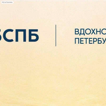
РЕКЛАМА
Афиша Plus
#телегид
Фонтанка.ру
Сегодня:
2026.08.06
20:08
Афиша Plus
кино
спектакли
выставки
концерты
лекции
книги
афиша плюс
новости
+