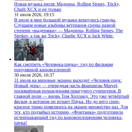
Новая музыка июля: Мадонна, Rolling Stones, Tricky,
Charli XCX и не только
31 июля 2026,
19:15
В июле в мир большой музыки вернулись гранды.
Слушаем новые альбомы ветеранов сцены разной
степени «выдержки» — Мадонны, Rolling Stones, The
Strokes, а так же Tricky, Charlie XCX и Jack White.
Как смотреть «Человека-паука»: гид по фильмам
популярной киновселенной
30 июля 2026,
16:37
31 июля на мировые экраны выходит «Человек-паук:
Новый день» — очередная часть франшизы Marvel,
посвящённая похождениям прыгучего супергероя. В
главной роли — вновь Том Холланд. Это уже четвёртый
фильм, в котором он играет Паука. Но до него сине-
красное трико появлялось на экране множество раз. Для
тех, кто подзабыл историю, «Фонтанка» подготовила
исчерпывающий гид по киновоплощениям человека-
паука!