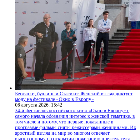
Беглянки, буллинг и Стасики: Женский взгляд диктует
моду на фестивале «Окно в Европу»
06 августа 2026,
15:42
34-й фестиваль российского кино «Окно в Европу» с
самого начала обозначил интерес к женской тематике, в
том числе и потому, что первые показанные в
программе фильмы сняты режиссерами-женщинами. Их
яростный взгляд на мир во многом отвечает
высказанному на открытии пожеланию председателя