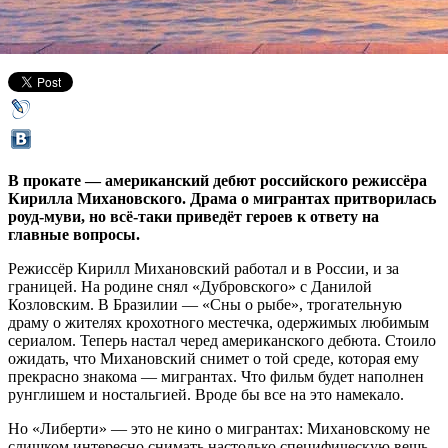
01 августа 2019,
14:23
Версия для печати
В прокате — американский дебют российского режиссёра
Кирилла Михановского. Драма о мигрантах притворилась
роуд-муви, но всё-таки приведёт героев к ответу на
главные вопросы.
Режиссёр Кирилл Михановский работал и в России, и за
границей. На родине снял «Дубровского» с Данилой
Козловским. В Бразилии — «Сны о рыбе», трогательную
драму о жителях крохотного местечка, одержимых любимым
сериалом. Теперь настал черед американского дебюта. Стоило
ожидать, что Михановский снимет о той среде, которая ему
прекрасно знакома — мигрантах. Что фильм будет наполнен
рунглишем и ностальгией. Вроде бы все на это намекало.
Но «Либерти» — это не кино о мигрантах: Михановскому не
слишком интересно снимать настолько специфическую вещь,