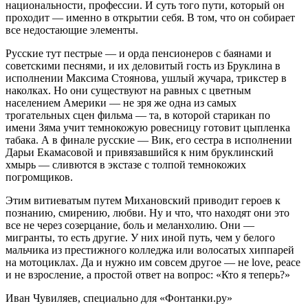
национальности, профессии. И суть того пути, который он
проходит — именно в открытии себя. В том, что он собирает
все недостающие элементы.
Русские тут пестрые — и орда пенсионеров с баянами и
советскими песнями, и их деловитый гость из Бруклина в
исполнении Максима Стоянова, ушлый жучара, трикстер в
наколках. Но они существуют на равных с цветным
населением Америки — не зря же одна из самых
трогательных сцен фильма — та, в которой старикан по
имени Зяма учит темнокожую ровесницу готовит цыпленка
табака. А в финале русские — Вик, его сестра в исполнении
Дарьи Екамасовой и привязавшийся к ним бруклинский
хмырь — сливются в экстазе с толпой темнокожих
погромщиков.
Этим витиеватым путем Михановский приводит героев к
познанию, смирению, любви. Ну и что, что находят они это
все не через созерцание, боль и меланхолию. Они —
мигранты, то есть другие. У них иной путь, чем у белого
мальчика из престижного колледжа или волосатых хиппарей
на мотоциклах. Да и нужно им совсем другое — не love, peace
и не взросление, а простой ответ на вопрос: «Кто я теперь?»
Иван Чувиляев, специально для «Фонтанки.ру»