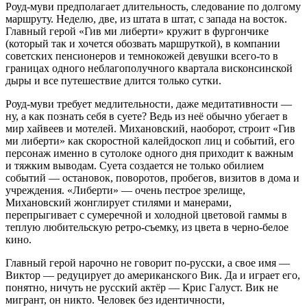
Роуд-муви предполагает длительность, следование по долгому
маршруту. Неделю, две, из штата в штат, с запада на восток.
Главный герой «Гив ми либерти» кружит в фургончике
(который так и хочется обозвать маршруткой), в компании
советских пенсионеров и темнокожей девушки всего-то в
границах одного неблагополучного квартала висконсинской
дыры и все путешествие длится только сутки.
Роуд-муви требует медлительности, даже медитативности —
ну, а как познать себя в суете? Ведь из неё обычно убегает в
мир хайвеев и мотелей. Михановский, наоборот, строит «Гив
ми либерти» как скоростной калейдоскоп лиц и событий, его
персонаж именно в сутолоке одного дня приходит к важным
и тяжким выводам. Суета создается не только обилием
событий — остановок, поворотов, пробегов, визитов в дома и
учреждения. «Либерти» — очень пестрое зрелище,
Михановский жонглирует стилями и манерами,
перепрыгивает с сумеречной и холодной цветовой гаммы в
теплую любительскую ретро-съемку, из цвета в черно-белое
кино.
Главный герой нарочно не говорит по-русски, а свое имя —
Виктор — редуцирует до американского Вик. Да и играет его,
понятно, ничуть не русский актёр — Крис Галуст. Вик не
мигрант, он никто. Человек без идентичности,