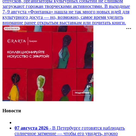
отпусков, организаторы культурных событий не слишком
загружают горожан творческими активностями. В выходные
7–9 августа «Фонтанка» нашла не так много новых идей для
культурного досуга — но, возможно, самое время уделить
внимание ранее открытым выставкам или почитать книги.
РЕКЛАМА
Новости
07 августа 2026
- В Петербурге готовятся наблюдать
солнечное затмение — чтобы его увидеть, нужно