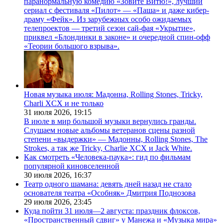
паранормальную комедию «Зовите Витю!», лучший
сериал с фестиваля «Пилот» — «Паша» и даже кибер-
драму «Фейк». Из зарубежных особо ожидаемых
телепроектов — третий сезон сай-фая «Укрытие»,
приквел «Блондинки в законе» и очередной спин-офф
«Теории большого взрыва».
Новая музыка июля: Мадонна, Rolling Stones, Tricky,
Charli XCX и не только
31 июля 2026,
19:15
В июле в мир большой музыки вернулись гранды.
Слушаем новые альбомы ветеранов сцены разной
степени «выдержки» — Мадонны, Rolling Stones, The
Strokes, а так же Tricky, Charlie XCX и Jack White.
Как смотреть «Человека-паука»: гид по фильмам
популярной киновселенной
30 июля 2026,
16:37
Театр одного шамана: девять дней назад не стало
основателя театра «Особняк» Дмитрия Поднозова
29 июля 2026,
23:45
Куда пойти 31 июля—2 августа: праздник флоксов,
«Пространственный сдвиг» у Манежа и «Музыка мира»