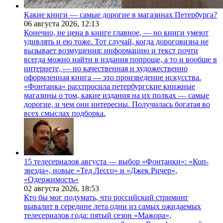
Какие книги — самые дорогие в магазинах Петербурга?
06 августа 2026,
12:13
Конечно, не цена в книге главное, — но книги умеют
удивлять и ею тоже. Тот случай, когда дороговизна не
вызывает возмущения: информацию и текст почти
всегда можно найти в издания попроще, а то и вообще в
интернете, — но качественная и художественно
оформленная книга — это произведение искусства.
«Фонтанка» расспросила петербургские книжные
магазины о том, какие издания на их полках — самые
дорогие, и чем они интересны. Получилась богатая во
всех смыслах подборка.
15 телесериалов августа — выбор «Фонтанки»: «Коп-
звезда», новые «Тед Лессо» и «Джек Ричер»,
«Одержимость»
02 августа 2026,
18:53
Кто бы мог подумать, что российский стриминг
вывалит в середине лета одни из самых ожидаемых
телесериалов года: пятый сезон «Мажора»,