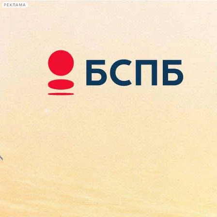
РЕКЛАМА
Афиша Plus
#телегид
Фонтанка.ру
Сегодня:
2026.08.08
16:52
Афиша Plus
кино
спектакли
выставки
концерты
лекции
книги
афиша плюс
новости
+