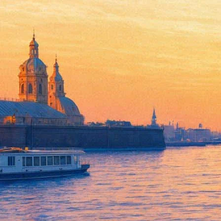
Площадь у Манежа превратитс
19 июля 2019,
14:32
Версия для печати
Художники из группировки Recycle Group превратят площадь у 
достигли своего места назначения» стартует 19 июля. Сделат
По задумке создателей, «работа материализует ошибку машины
площади расставят так, чтобы они нарушали разметку, блокиро
или руководствуется логикой, неочевидной для человека.