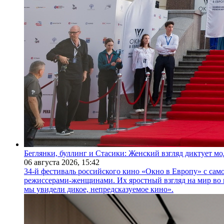
Беглянки, буллинг и Стасики: Женский взгляд диктует м
06 августа 2026,
15:42
34-й фестиваль российского кино «Окно в Европу» с само
режиссерами-женщинами. Их яростный взгляд на мир во 
мы увидели дикое, непредсказуемое кино».