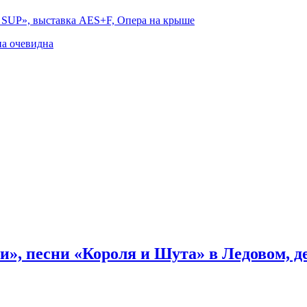
а SUP», выставка AES+F, Опера на крыше
на очевидна
и», песни «Короля и Шута» в Ледовом, 