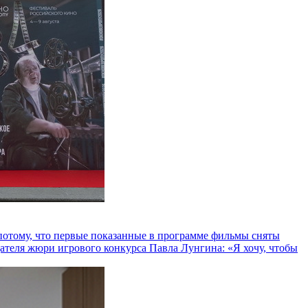
и потому, что первые показанные в программе фильмы сняты
теля жюри игрового конкурса Павла Лунгина: «Я хочу, чтобы