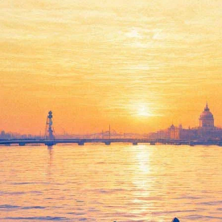
я в хаотичную автопарковку 
западного фасада Манежа в хаотичную парковку на два месяца, а
ь свою машину частью инсталляции и воспользоваться «неправил
, сбой системы» и «исследует границы конфронтации человеческ
вали друг друга и преграждали выезд. При этом место каждого 