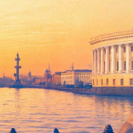
до сентября
 заодно создадут в небе её зеркальное отражение. Проект «Вы
ьной» парковкой могут все желающие.
ого и искусственного интеллекта». Все автомобили на
определят по указаниям системы GPS, которая выдает ошибку