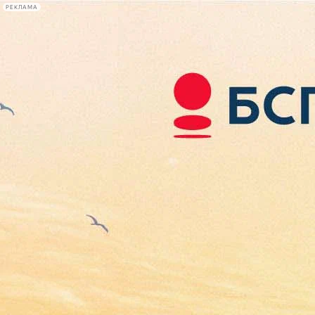
РЕКЛАМА
Афиша Plus
#телегид
Фонтанка.ру
Сегодня:
2026.08.08
23:02
Афиша Plus
кино
спектакли
выставки
концерты
лекции
книги
афиша плюс
новости
+