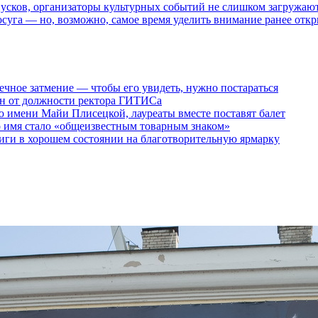
пусков, организаторы культурных событий не слишком загружаю
осуга — но, возможно, самое время уделить внимание ранее отк
ечное затмение — чтобы его увидеть, нужно постараться
ен от должности ректора ГИТИСа
 имени Майи Плисецкой, лауреаты вместе поставят балет
о имя стало «общеизвестным товарным знаком»
ги в хорошем состоянии на благотворительную ярмарку