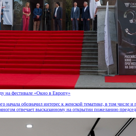
оду на фестивале «Окно в Европу»
го начала обозначил интерес к женской тематике, в том числе 
многом отвечает высказанному на открытии пожеланию председа