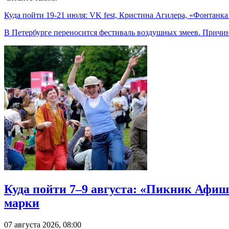
Куда пойти 19-21 июля: VK fest, Кристина Агилера, «Фонтанк
В Петербурге переносится фестиваль воздушных змеев. Причи
Куда пойти 7–9 августа: «Пикник Афиш
марки
07 августа 2026, 08:00