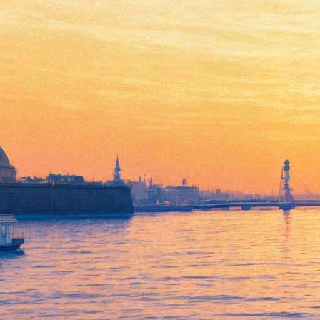
Скончалась актриса Алла
Покровская — вдова Олега
Ефремова и мать Михаила
Ефремова
25 июня 2019,
14:35
Версия для печати
Народная артистка РСФСР Алла Покровская, педагог школы-
студии МХАТ, скончалась в Москве в возрасте 81 года. Она
была дочерью легендарного советского оперного режиссера
Бориса Покровского (1912-2009), основавшего свой
собственный Московский камерный музыкальный театр
(ныне — Камерная сцена имени Бориса Покровского в
составе Большого театра).