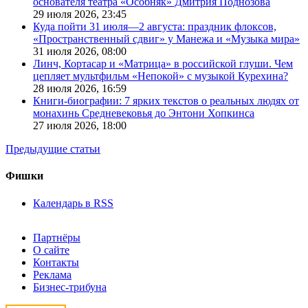
основателя театра «Особняк» Дмитрия Поднозова
29 июля 2026,
23:45
Куда пойти 31 июля—2 августа: праздник флоксов,
«Пространственный сдвиг» у Манежа и «Музыка мира»
31 июля 2026,
08:00
Линч, Кортасар и «Матрица» в российской глуши. Чем
цепляет мультфильм «Непокой» с музыкой Курехина?
28 июля 2026,
16:59
Книги-биографии: 7 ярких текстов о реальных людях от
монахинь Средневековья до Энтони Хопкинса
27 июля 2026,
18:00
Предыдущие статьи
Фишки
Календарь в RSS
Партнёры
О сайте
Контакты
Реклама
Бизнес-трибуна