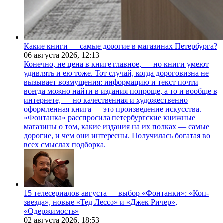
Какие книги — самые дорогие в магазинах Петербурга?
06 августа 2026,
12:13
Конечно, не цена в книге главное, — но книги умеют
удивлять и ею тоже. Тот случай, когда дороговизна не
вызывает возмущения: информацию и текст почти
всегда можно найти в издания попроще, а то и вообще в
интернете, — но качественная и художественно
оформленная книга — это произведение искусства.
«Фонтанка» расспросила петербургские книжные
магазины о том, какие издания на их полках — самые
дорогие, и чем они интересны. Получилась богатая во
всех смыслах подборка.
15 телесериалов августа — выбор «Фонтанки»: «Коп-
звезда», новые «Тед Лессо» и «Джек Ричер»,
«Одержимость»
02 августа 2026,
18:53