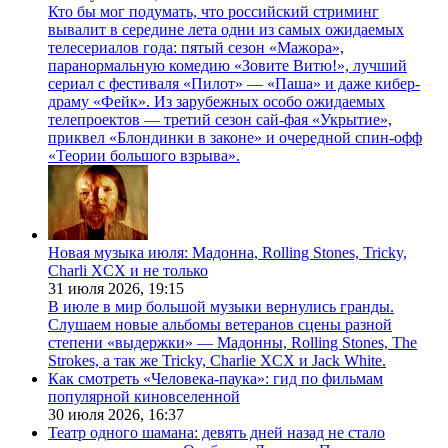
Кто бы мог подумать, что российский стриминг
вывалит в середине лета одни из самых ожидаемых
телесериалов года: пятый сезон «Мажора»,
паранормальную комедию «Зовите Витю!», лучший
сериал с фестиваля «Пилот» — «Паша» и даже кибер-
драму «Фейк». Из зарубежных особо ожидаемых
телепроектов — третий сезон сай-фая «Укрытие»,
приквел «Блондинки в законе» и очередной спин-офф
«Теории большого взрыва».
Новая музыка июля: Мадонна, Rolling Stones, Tricky,
Charli XCX и не только
31 июля 2026,
19:15
В июле в мир большой музыки вернулись гранды.
Слушаем новые альбомы ветеранов сцены разной
степени «выдержки» — Мадонны, Rolling Stones, The
Strokes, а так же Tricky, Charlie XCX и Jack White.
Как смотреть «Человека-паука»: гид по фильмам
популярной киновселенной
30 июля 2026,
16:37
Театр одного шамана: девять дней назад не стало