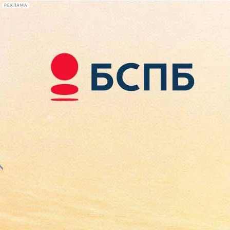
РЕКЛАМА
Афиша Plus
#телегид
Фонтанка.ру
Сегодня:
2026.08.08
18:36
Афиша Plus
кино
спектакли
выставки
концерты
лекции
книги
афиша плюс
новости
+