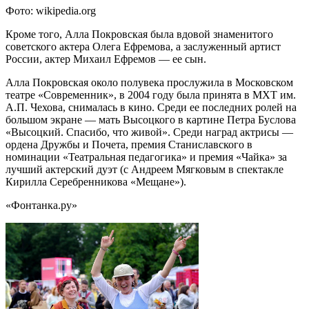
Фото: wikipedia.org
Кроме того, Алла Покровская была вдовой знаменитого
советского актера Олега Ефремова, а заслуженный артист
России, актер Михаил Ефремов — ее сын.
Алла Покровская около полувека прослужила в Московском
театре «Современник», в 2004 году была принята в МХТ им.
А.П. Чехова, снималась в кино. Среди ее последних ролей на
большом экране — мать Высоцкого в картине Петра Буслова
«Высоцкий. Спасибо, что живой». Среди наград актрисы —
ордена Дружбы и Почета, премия Станиславского в
номинации «Театральная педагогика» и премия «Чайка» за
лучший актерский дуэт (с Андреем Мягковым в спектакле
Кирилла Серебренникова «Мещане»).
«Фонтанка.ру»