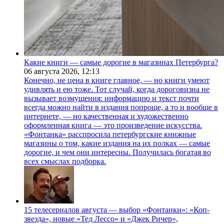
Какие книги — самые дорогие в магазинах Петербурга?
06 августа 2026,
12:13
Конечно, не цена в книге главное, — но книги умеют
удивлять и ею тоже. Тот случай, когда дороговизна не
вызывает возмущения: информацию и текст почти
всегда можно найти в издания попроще, а то и вообще в
интернете, — но качественная и художественно
оформленная книга — это произведение искусства.
«Фонтанка» расспросила петербургские книжные
магазины о том, какие издания на их полках — самые
дорогие, и чем они интересны. Получилась богатая во
всех смыслах подборка.
15 телесериалов августа — выбор «Фонтанки»: «Коп-
звезда», новые «Тед Лессо» и «Джек Ричер»,