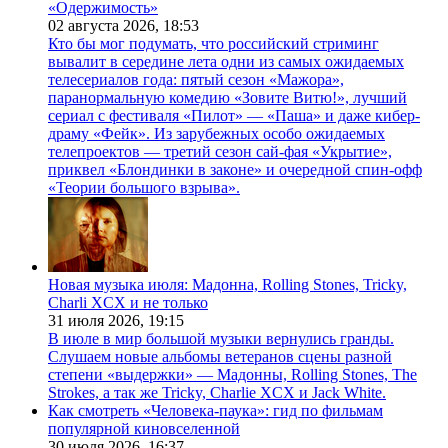
«Одержимость»
02 августа 2026,
18:53
Кто бы мог подумать, что российский стриминг
вывалит в середине лета одни из самых ожидаемых
телесериалов года: пятый сезон «Мажора»,
паранормальную комедию «Зовите Витю!», лучший
сериал с фестиваля «Пилот» — «Паша» и даже кибер-
драму «Фейк». Из зарубежных особо ожидаемых
телепроектов — третий сезон сай-фая «Укрытие»,
приквел «Блондинки в законе» и очередной спин-офф
«Теории большого взрыва».
Новая музыка июля: Мадонна, Rolling Stones, Tricky,
Charli XCX и не только
31 июля 2026,
19:15
В июле в мир большой музыки вернулись гранды.
Слушаем новые альбомы ветеранов сцены разной
степени «выдержки» — Мадонны, Rolling Stones, The
Strokes, а так же Tricky, Charlie XCX и Jack White.
Как смотреть «Человека-паука»: гид по фильмам
популярной киновселенной
30 июля 2026,
16:37