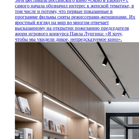
34-й фестиваль российского кино «Окно в Европу» с
самого начала обозначил интерес к женской тематике, в
том числе и потому, что первые показанные в
программе фильмы сняты режиссерами-женщинами. Их
яростный взгляд на мир во многом отвечает
высказанному на открытии пожеланию председателя
жюри игрового конкурса Павла Лунгина: «Я хочу,
чтобы мы увидели дикое, непредсказуемое кино».