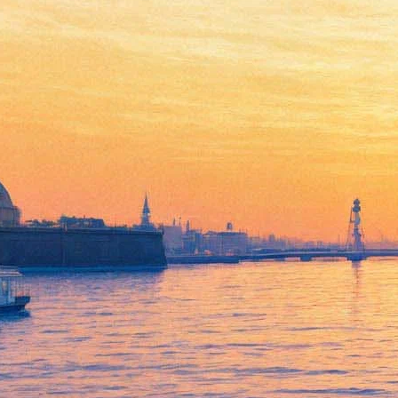
Кристофер Уокен сыграет
поющего гангстера в
мюзикле Клинта Иствуда
24 июля 2013,
13:40
Версия для печати
Кристофер Уокен сыграет одного из ключевых персонажей в
мюзикле «Парни из Джерси» («Jersey Boys»), постановкой
которого займется Клинт Иствуд.
Премьера постановки состоялась на Бродвее в 2005 году.
Спектакль рассказывает о пути к успеху существующей в
действительности американской группы The Four Seasons.
Уокену предстоит сыграть главу мафиозной группировки
Анджело «Джипа» Декарло, помогавшего участникам группы
справиться с финансовыми трудностями.