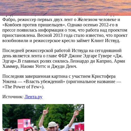
Фильм «Парни из Джерси» был задуман еще в 2010 году.
Предполагалось, что его постановкой может заняться Джон
Фабро, режиссер первых двух лент о Железном человеке и
«Ковбоев против пришельцев». Однако осенью 2012-го в
прессе появилась информация о том, что работа над проектом
приостановлена. Весной 2013 года стало известно, что проект
возобновили и режиссерское кресло займет Клинт Иствуд.
Последней режиссерской работой Иствуда на сегодняшний
день является лента о главе ФБР Джоне Эдгаре Гувере «Дж.
Эдгар».В главных ролях снялись Леонардо ди Каприо, Арми
Хаммер, Наоми Уоттс и Джуди Денч.
Последняя завершенная картина с участием Кристофера
Уокена — «Власть убеждений» (оригинальное название —
«The Power of Few»).
Источник:
Лента.ру