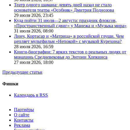
Театр одного шамана: девять дней назад не стало
основателя театра «Особняк» Дмитрия Поднозова
29 июля 2026,
23:45
Куда пойти 31 июля—2 августа: праздник флоксов,
«Пространственный сдвиг» у Манежа и «Музыка мира»
31 июля 2026,
08:00
Линч, Кортасар и «Матрица» в российской глуши. Чем
цепляет мультфильм «Непокой» с музыкой Курехина?
28 июля 2026,
16:59
Книги-биографии: 7 ярких текстов о реальных людях от
монахинь Средневековья до Энтони Хопкинса
27 июля 2026,
18:00
Предыдущие статьи
Фишки
Календарь в RSS
Партнёры
О сайте
Контакты
Реклама