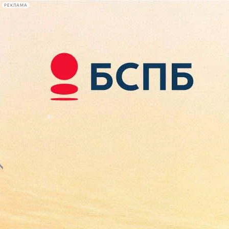
РЕКЛАМА
Афиша Plus
#телегид
Фонтанка.ру
Сегодня:
2026.08.09
11:59
Афиша Plus
кино
спектакли
выставки
концерты
лекции
книги
афиша плюс
новости
+