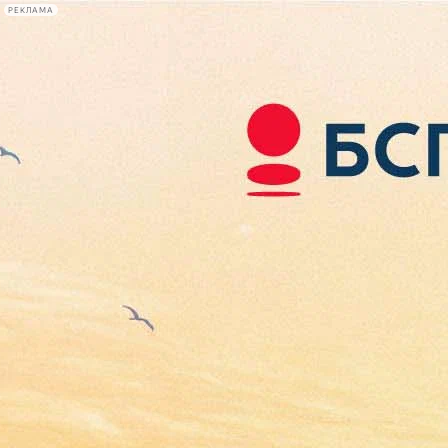
РЕКЛАМА
Афиша Plus
#телегид
Фонтанка.ру
Сегодня:
2026.08.06
04:34
Афиша Plus
кино
спектакли
выставки
концерты
лекции
книги
афиша плюс
новости
+