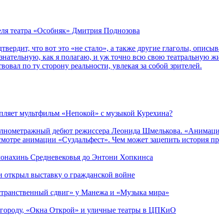
теля театра «Особняк» Дмитрия Поднозова
дтвердит, что вот это «не стало», а также другие глаголы, опи
сознательную, как я полагаю, и уж точно всю свою театральную 
вовал по ту сторону реальности, увлекая за собой зрителей.
епляет мультфильм «Непокой» с музыкой Курехина?
лнометражный дебют режиссера Леонида Шмелькова. «Анимацио
смотре анимации «Суздальфест». Чем может зацепить история п
 монахинь Средневековья до Энтони Хопкинса
ии открыл выставку о гражданской войне
странственный сдвиг» у Манежа и «Музыка мира»
 городу, «Окна Открой» и уличные театры в ЦПКиО