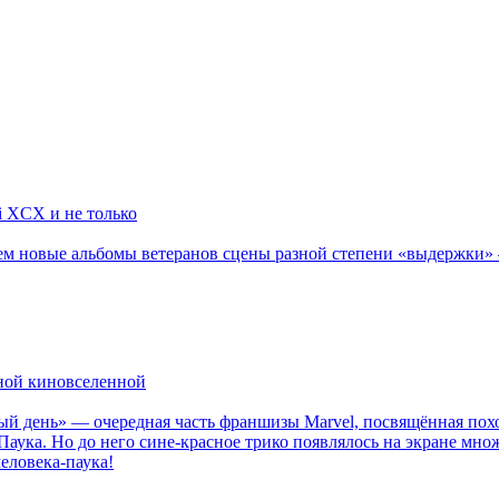
li XCX и не только
новые альбомы ветеранов сцены разной степени «выдержки» — Мад
рной киновселенной
ый день» — очередная часть франшизы Marvel, посвящённая пох
Паука. Но до него сине-красное трико появлялось на экране мно
еловека-паука!