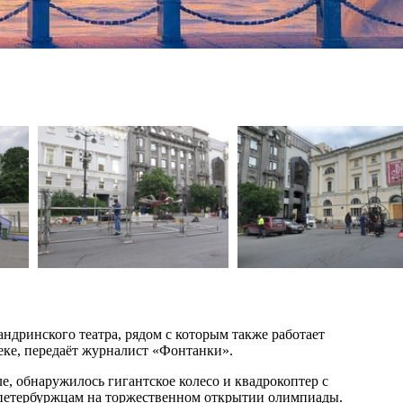
дринского театра, рядом с которым также работает
еке, передаёт журналист «Фонтанки».
ле, обнаружилось гигантское колесо и квадрокоптер с
т петербуржцам на торжественном открытии олимпиады.