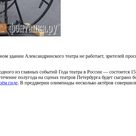
вном здании Александринского театра не работает, зрителей про
дного из главных событий Года театра в России — состоится 15
ечение полугода на сценах театров Петербурга будет сыграно бо
оём гиде
. В преддверии олимпиады несколько актёров соверши