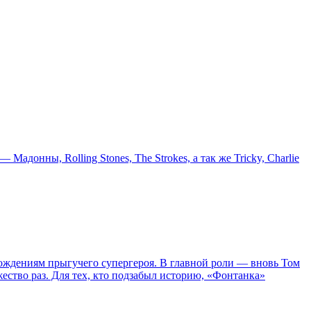
онны, Rolling Stones, The Strokes, а так же Tricky, Charlie
ождениям прыгучего супергероя. В главной роли — вновь Том
жество раз. Для тех, кто подзабыл историю, «Фонтанка»