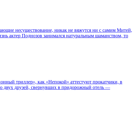
сывающие несуществование, никак не вяжутся ни с самим Митей,
жизнь актер Поднозов занимался натуральным шаманством, то
нный триллер», как «Непокой» аттестуют прокатчики, в
ро двух друзей, свернувших в придорожный отель —