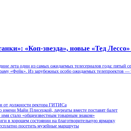
танки»: «Коп-звезда», новые «Тед Лессо
едине лета одни из самых ожидаемых телесериалов года: пятый
раму «Фейк». Из зарубежных особо ожидаемых телепроектов — т
ен от должности ректора ГИТИСа
 имени Майи Плисецкой, лауреаты вместе поставят балет
о имя стало «общеизвестным товарным знаком»
ги в хорошем состоянии на благотворительную ярмарку
бесплатно посетить музейные маршруты