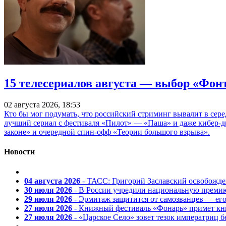
15 телесериалов августа — выбор «Фон
02 августа 2026, 18:53
Кто бы мог подумать, что российский стриминг вывалит в сер
лучший сериал с фестиваля «Пилот» — «Паша» и даже кибер-д
законе» и очередной спин-офф «Теории большого взрыва».
Новости
04 августа 2026
- ТАСС: Григорий Заславский освобожд
30 июля 2026
- В России учредили национальную премию
29 июля 2026
- Эрмитаж защитится от самозванцев — ег
27 июля 2026
- Книжный фестиваль «Фонарь» примет кни
27 июля 2026
- «Царское Село» зовет тезок императриц 