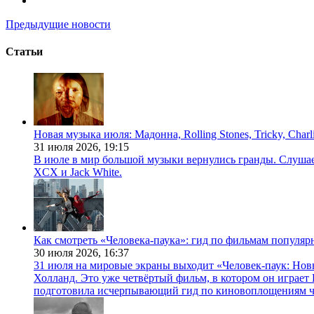
Предыдущие новости
Статьи
Новая музыка июля: Мадонна, Rolling Stones, Tricky, Char
31 июля 2026,
19:15
В июле в мир большой музыки вернулись гранды. Слушаем 
XCX и Jack White.
Как смотреть «Человека-паука»: гид по фильмам популя
30 июля 2026,
16:37
31 июля на мировые экраны выходит «Человек-паук: Нов
Холланд. Это уже четвёртый фильм, в котором он играет 
подготовила исчерпывающий гид по киновоплощениям ч