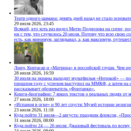
Театр одного шамана: девять дней назад не стало основа
29 июля 2026,
23:45
Всякий, кто хоть раз видел Митю Поднозова на сцене, по
ни с тем, что случилось 20 июля. Потому что всю свою 
есть, как минимум, заглядывал, а, как максимум, путешест
Линч, Кортасар и «Матрица» в российской глуши. Чем ц
28 июля 2026,
16:59
30 июля на экраны выходит мультфильм «Непокой» — по
прошлом году с успехом выступил на ММКФ, а затем на 
рассказывает обозреватель «Фонтанки».
Книги-биографии: 7 ярких текстов о реальных людях от
27 июля 2026,
18:00
«Испания в огне» и 90 лет спустя: Музей истории религ
23 июля 2026,
11:18
Куда пойти 31 июля—2 августа: праздник флоксов, «Про
31 июля 2026,
08:00
Куда пойти 24 — 26 июля: Джазовый фестиваль по всему
24 июля 2026,
08:00