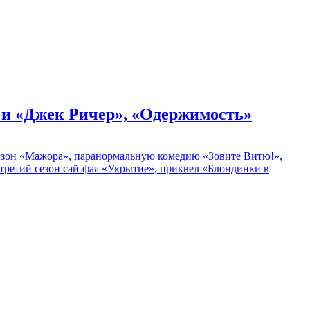
» и «Джек Ричер», «Одержимость»
 сезон «Мажора», паранормальную комедию «Зовите Витю!»,
ретий сезон сай-фая «Укрытие», приквел «Блондинки в