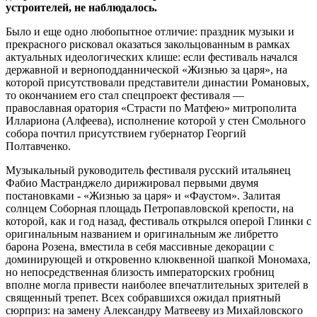
устроителей, не наблюдалось.
Было и еще одно любопытное отличие: праздник музыки и
прекрасного рисковал оказаться закольцованным в рамках
актуальных идеологических клише: если фестиваль начался
державной и верноподданнической «Жизнью за царя», на
которой присутствовали представители династии Романовых,
то окончанием его стал спецпроект фестиваля —
православная оратория «Страсти по Матфею» митрополита
Иллариона (Алфеева), исполнение которой у стен Смольного
собора почтил присутствием губернатор Георгий
Полтавченко.
Музыкальный руководитель фестиваля русский итальянец
Фабио Мастранджело дирижировал первыми двумя
постановками - «Жизнью за царя» и «Фаустом». Залитая
солнцем Соборная площадь Петропавловской крепости, на
которой, как и год назад, фестиваль открылся оперой Глинки с
оригинальным названием и оригинальным же либретто
барона Розена, вместила в себя массивные декорации с
доминирующей и откровенно клюквенной шапкой Мономаха,
но непосредственная близость императорских гробниц
вполне могла привести наиболее впечатлительных зрителей в
священный трепет. Всех собравшихся ожидал приятный
сюрприз: на замену Александру Матвееву из Михайловского