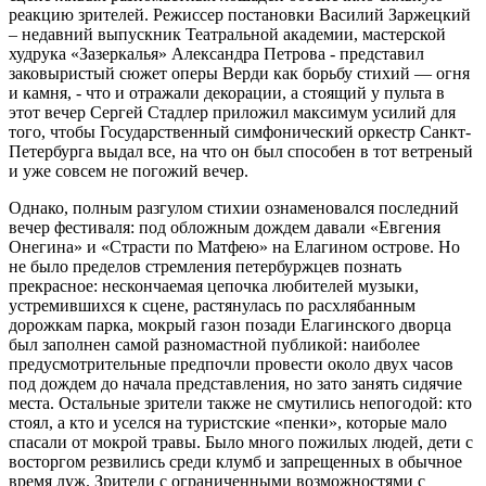
реакцию зрителей. Режиссер постановки Василий Заржецкий
– недавний выпускник Театральной академии, мастерской
худрука «Зазеркалья» Александра Петрова - представил
заковыристый сюжет оперы Верди как борьбу стихий — огня
и камня, - что и отражали декорации, а стоящий у пульта в
этот вечер Сергей Стадлер приложил максимум усилий для
того, чтобы Государственный симфонический оркестр Санкт-
Петербурга выдал все, на что он был способен в тот ветреный
и уже совсем не погожий вечер.
Однако, полным разгулом стихии ознаменовался последний
вечер фестиваля: под обложным дождем давали «Евгения
Онегина» и «Страсти по Матфею» на Елагином острове. Но
не было пределов стремления петербуржцев познать
прекрасное: нескончаемая цепочка любителей музыки,
устремившихся к сцене, растянулась по расхлябанным
дорожкам парка, мокрый газон позади Елагинского дворца
был заполнен самой разномастной публикой: наиболее
предусмотрительные предпочли провести около двух часов
под дождем до начала представления, но зато занять сидячие
места. Остальные зрители также не смутились непогодой: кто
стоял, а кто и уселся на туристские «пенки», которые мало
спасали от мокрой травы. Было много пожилых людей, дети с
восторгом резвились среди клумб и запрещенных в обычное
время луж. Зрители с ограниченными возможностями с