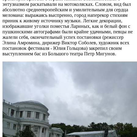
энтузиазмом раскатывали на мотоколясках. Словом, вид был
абсолютно среднеевропейским и умилительным для сердца
меломана: выражаясь выспренно, город наперекор стихиям
приник к живому источнику музыки. Легкие декорации,
изображавшие уголки поместья Лариных, как и белый фон с
пушкинскими автографами были крайне удачными, певцы не
жалели себя, окончательный успех постановки (режиссер
Элина Амромина, дирижер Виктор Соболев, художник всех
постановок фестиваля - Юлия Гольцова) закрепил своим
выступлением бас из Большого театра Петр Мигунов.