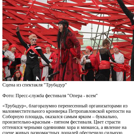
Сцена из спектакля "Трубадур"
Фото: Пресс-служба фестиваля "Опера - всем"
«Трубадур», благоразумно перенесенный организаторами из
маловместительного кронверка Петропавловской крепости на
Соборную площадь, оказался самым ярким – буквально,
пронзительно-красным - пятном фестиваля. Цвет страсти
оттенялся черными одеяниями хора и миманса, а явление на
сцене живых разномастных лошадей обеспечило сильную