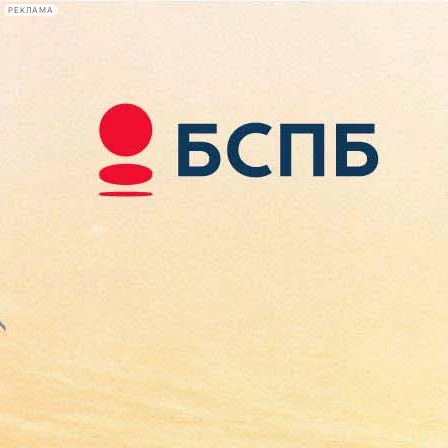
РЕКЛАМА
Афиша Plus
#телегид
Фонтанка.ру
Сегодня:
2026.08.09
09:42
Афиша Plus
кино
спектакли
выставки
концерты
лекции
книги
афиша плюс
новости
+