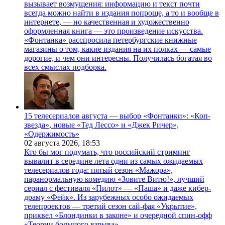
вызывает возмущения: информацию и текст почти
всегда можно найти в издания попроще, а то и вообще в
интернете, — но качественная и художественно
оформленная книга — это произведение искусства.
«Фонтанка» расспросила петербургские книжные
магазины о том, какие издания на их полках — самые
дорогие, и чем они интересны. Получилась богатая во
всех смыслах подборка.
15 телесериалов августа — выбор «Фонтанки»: «Коп-
звезда», новые «Тед Лессо» и «Джек Ричер»,
«Одержимость»
02 августа 2026,
18:53
Кто бы мог подумать, что российский стриминг
вывалит в середине лета одни из самых ожидаемых
телесериалов года: пятый сезон «Мажора»,
паранормальную комедию «Зовите Витю!», лучший
сериал с фестиваля «Пилот» — «Паша» и даже кибер-
драму «Фейк». Из зарубежных особо ожидаемых
телепроектов — третий сезон сай-фая «Укрытие»,
приквел «Блондинки в законе» и очередной спин-офф
«Теории большого взрыва».