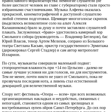
православного морализаторства: немногие слушатели (не
более шестисот человек во главе с губернатором) стали просто
избранными счастливчиками. Музыка Алфеева оказалась
прекрасной, кинематографичной и доступной слушателю
любой степени подготовки. Щемящее многоголосье скрипок
(выделялось великолепное соло на альте Алексея
Калашникова) брало за душу и почти заставляло слушателей
плакать. Заслуженных «браво» удостоились камерный хор
Смольного собора (руководитель — Владимир Беглецов), бас
Юрий Власов, тенор Артем Мелихов, сопрано из Большого
театра Светлана Касьян, оркестр государственного Эрмитажа
(дирижировал Сергей Стадлер) и сам автор митрополит
Илларион.
По сути, музыканты совершили маленький подвиг:
стопроцентная влажность при +14 по Цельсию - далеко не
самые лучшие условия ни для голосов, ни для инструментов.
Тем не менее, почти никто не ушел от Смольного, пока не
прозвучала последняя нота, а ливень стал естественной
декорацией для величественной музыки.
Спору нет: фестиваль «Опера — всем» при всех возможных
организационных накладках и неудобствах, связанных с
непогодой, становится одним из самых зрелищных и
востребованных оупен-эйров Санкт-Петербурга. До сих пор