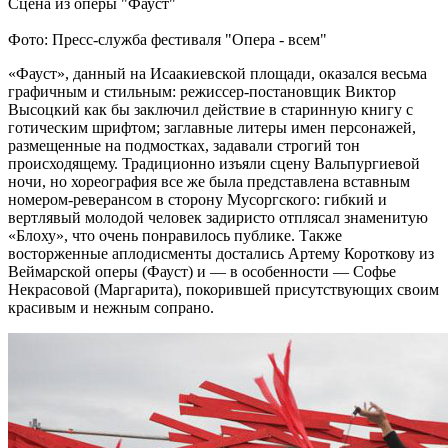
Сцена из оперы "Фауст"
Фото: Пресс-служба фестиваля "Опера - всем"
«Фауст», данный на Исаакиевской площади, оказался весьма
графичным и стильным: режиссер-постановщик Виктор
Высоцкий как бы заключил действие в старинную книгу с
готическим шрифтом; заглавные литеры имен персонажей,
размещенные на подмостках, задавали строгий тон
происходящему. Традиционно изъяли сцену Вальпургиевой
ночи, но хореография все же была представлена вставным
номером-реверансом в сторону Мусоргского: гибкий и
вертлявый молодой человек задиристо отплясал знаменитую
«Блоху», что очень понравилось публике. Также
восторженные аплодисменты достались Артему Короткову из
Веймарской оперы (Фауст) и — в особенности — Софье
Некрасовой (Маргарита), покорившей присутствующих своим
красивым и нежным сопрано.