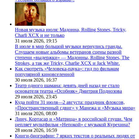
Новая музыка июля: Мадонна, Rolling Stones, Tricky,
Charli XCX и не только
31 июля 2026,
19:15
В июле в мир большой музыки вернулись гранды.
Слушаем новые альбомы ветеранов сцены разной
степени «выдержки» — Мадонны, Rolling Stones, The
Strokes, а так же Tricky, Charlie XCX и Jack White.
Как смотреть «Человека-паука»: гид по фильмам
популярной киновселенной
30 июля 2026,
16:37
Театр одного шамана: девять дней назад не стало
основателя театра «Особняк» Дмитрия Поднозова
29 июля 2026,
23:45
Куда пойти 31 июля—2 августа: праздник флоксов,
«Пространственный сдвиг» у Манежа и «Музыка мира»
31 июля 2026,
08:00
Линч, Кортасар и «Матрица» в российской глуши. Чем
цепляет мультфильм «Непокой» с музыкой Курехина?
28 июля 2026,
16:59
Книги-биографии: 7 ярких текстов о реальных людях от