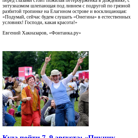
перед глазами стоит пожилая петербурженка в дождевике, с
энтузиазмом шлепающая под ливнем с подругой по грязной
разбитой тропинке на Елагином острове и восклицающая:
«Подумай, сейчас будем слушать «Онегина» в естественных
условиях! Господи, какая красота!»
Евгений Хакназаров, «Фонтанка.ру»
Куда пойти 7–9 августа: «Пикник