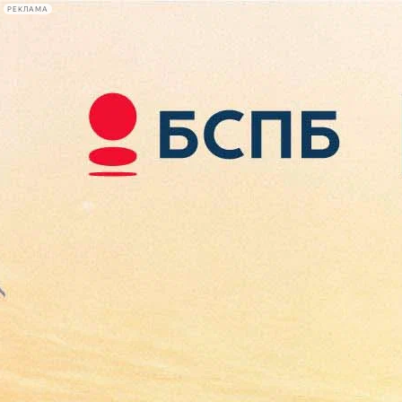
РЕКЛАМА
Афиша Plus
#телегид
Фонтанка.ру
Сегодня:
2026.08.10
10:16
Афиша Plus
кино
спектакли
выставки
концерты
лекции
книги
афиша плюс
новости
+