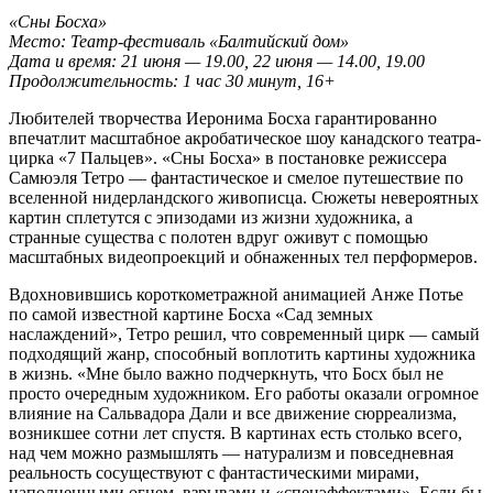
«Сны Босха»
Место: Театр-фестиваль «Балтийский дом»
Дата и время: 21 июня — 19.00, 22 июня — 14.00, 19.00
Продолжительность: 1 час 30 минут, 16+
Любителей творчества Иеронима Босха гарантированно
впечатлит масштабное акробатическое шоу канадского театра-
цирка «7 Пальцев». «Сны Босха» в постановке режиссера
Самюэля Тетро — фантастическое и смелое путешествие по
вселенной нидерландского живописца. Сюжеты невероятных
картин сплетутся с эпизодами из жизни художника, а
странные существа с полотен вдруг оживут с помощью
масштабных видеопроекций и обнаженных тел перформеров.
Вдохновившись короткометражной анимацией Анже Потье
по самой известной картине Босха «Сад земных
наслаждений», Тетро решил, что современный цирк — самый
подходящий жанр, способный воплотить картины художника
в жизнь. «Мне было важно подчеркнуть, что Босх был не
просто очередным художником. Его работы оказали огромное
влияние на Сальвадора Дали и все движение сюрреализма,
возникшее сотни лет спустя. В картинах есть столько всего,
над чем можно размышлять — натурализм и повседневная
реальность сосуществуют с фантастическими мирами,
наполненными огнем, взрывами и «спецэффектами». Если бы