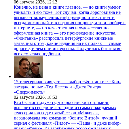
06 августа 2026,
12:13
Конечно, не цена в книге главное, — но книги умеют
удивлять и ею тоже. Тот случай, когда дороговизна не
вызывает возмущения: информацию и текст почти
всегда можно найти в издания попроще, а то и вообще в
интернете, — но качественная и художественно
оформленная книга — это произведение искусства.
«Фонтанка» расспросила петербургские книжные
магазины о том, какие издания на их полках — самые
дорогие, и чем они интересны. Получилась богатая во
всех смыслах подборка.
15 телесериалов августа — выбор «Фонтанки»: «Коп-
звезда», новые «Тед Лессо» и «Джек Ричер»,
«Одержимость»
02 августа 2026,
18:53
Кто бы мог подумать, что российский стриминг
вывалит в середине лета одни из самых ожидаемых
телесериалов года: пятый сезон «Мажора»,
паранормальную комедию «Зовите Витю!», лучший
сериал с фестиваля «Пилот» — «Паша» и даже кибер-
драму «Фейк». Из зарубежных особо ожидаемых