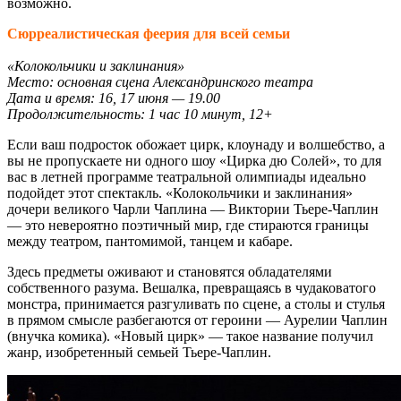
возможно.
Сюрреалистическая феерия для всей семьи
«Колокольчики и заклинания»
Место: основная сцена Александринского театра
Дата и время: 16, 17 июня — 19.00
Продолжительность: 1 час 10 минут, 12+
Если ваш подросток обожает цирк, клоунаду и волшебство, а
вы не пропускаете ни одного шоу «Цирка дю Солей», то для
вас в летней программе театральной олимпиады идеально
подойдет этот спектакль. «Колокольчики и заклинания»
дочери великого Чарли Чаплина — Виктории Тьере-Чаплин
— это невероятно поэтичный мир, где стираются границы
между театром, пантомимой, танцем и кабаре.
Здесь предметы оживают и становятся обладателями
собственного разума. Вешалка, превращаясь в чудаковатого
монстра, принимается разгуливать по сцене, а столы и стулья
в прямом смысле разбегаются от героини — Аурелии Чаплин
(внучка комика). «Новый цирк» — такое название получил
жанр, изобретенный семьей Тьере-Чаплин.