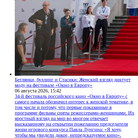
Беглянки, буллинг и Стасики: Женский взгляд диктует
моду на фестивале «Окно в Европу»
06 августа 2026,
15:42
34-й фестиваль российского кино «Окно в Европу» с
самого начала обозначил интерес к женской тематике, в
том числе и потому, что первые показанные в
программе фильмы сняты режиссерами-женщинами. Их
яростный взгляд на мир во многом отвечает
высказанному на открытии пожеланию председателя
жюри игрового конкурса Павла Лунгина: «Я хочу,
чтобы мы увидели дикое, непредсказуемое кино».