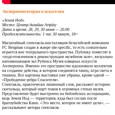
Экспериментаторам и искателям
«Земля Нод»
Место: Центр дизайна Artplay
Дата и время: 28, 29, 30 июня — 20.00
Продолжительность: 1 час 30 минут, 18+
Масштабный спектакль-инсталляция бельгийской компании
FC Bergman создан в жанре site-specific, то есть сознательно
играется вне театрального пространства. Публику поместят в
«подготовленном к реконструкции музейном зале», визуально
напоминающем зал Рубенса Музея изящных искусств
Антверпена. Именно это пространство вдохновило коллектив
на создание действа, в котором соединятся танец, игра света и
тишина. Все картины выставки уже убраны, кроме одной —
«Прободение ребра Спасителя».
Спектакль, практически лишенный слов, расскажет историю
скитальца, который ищет покоя в огромных стенах музея.
Представление будет выстроено на библейских ассоциациях,
ведь Земля Нод — территория, куда был сослан после
братоубийства Каин. «Это место, которое не имеет цели», —
рассказывают авторы спектакля.