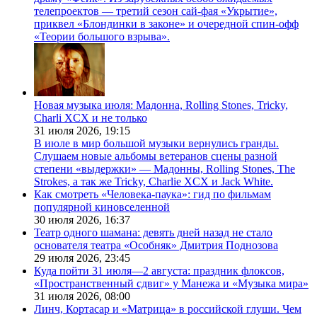
телепроектов — третий сезон сай-фая «Укрытие»,
приквел «Блондинки в законе» и очередной спин-офф
«Теории большого взрыва».
Новая музыка июля: Мадонна, Rolling Stones, Tricky,
Charli XCX и не только
31 июля 2026,
19:15
В июле в мир большой музыки вернулись гранды.
Слушаем новые альбомы ветеранов сцены разной
степени «выдержки» — Мадонны, Rolling Stones, The
Strokes, а так же Tricky, Charlie XCX и Jack White.
Как смотреть «Человека-паука»: гид по фильмам
популярной киновселенной
30 июля 2026,
16:37
Театр одного шамана: девять дней назад не стало
основателя театра «Особняк» Дмитрия Поднозова
29 июля 2026,
23:45
Куда пойти 31 июля—2 августа: праздник флоксов,
«Пространственный сдвиг» у Манежа и «Музыка мира»
31 июля 2026,
08:00
Линч, Кортасар и «Матрица» в российской глуши. Чем