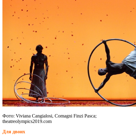
Фото: Viviana Cangialosi, Comagni Finzi Pasca;
theatreolympics2019.com
Для двоих