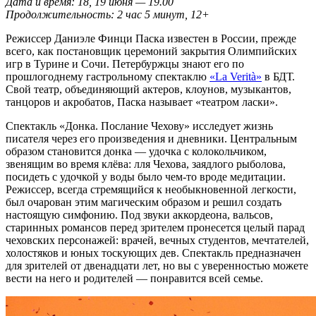
Дата и время: 18, 19 июня — 19.00
Продолжительность: 2 час 5 минут, 12+
Режиссер Даниэле Финци Паска известен в России, прежде
всего, как постановщик церемоний закрытия Олимпийских
игр в Турине и Сочи. Петербуржцы знают его по
прошлогоднему гастрольному спектаклю
«La Verità»
в БДТ.
Свой театр, объединяющий актеров, клоунов, музыкантов,
танцоров и акробатов, Паска называет «театром ласки».
Спектакль «Донка. Послание Чехову» исследует жизнь
писателя через его произведения и дневники. Центральным
образом становится донка — удочка с колокольчиком,
звенящим во время клёва: лля Чехова, заядлого рыболова,
посидеть с удочкой у воды было чем-то вроде медитации.
Режиссер, всегда стремящийся к необыкновенной легкости,
был очарован этим магическим образом и решил создать
настоящую симфонию. Под звуки аккордеона, вальсов,
старинных романсов перед зрителем пронесется целый парад
чеховских персонажей: врачей, вечных студентов, мечтателей,
холостяков и юных тоскующих дев. Спектакль предназначен
для зрителей от двенадцати лет, но вы с уверенностью можете
вести на него и родителей — понравится всей семье.