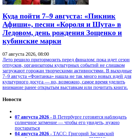
Куда пойти 7–9 августа: «Пикник
Афиши», песни «Короля и Шута» в
Ледовом, день рождения Зощенко и
кубинские марки
07 августа 2026, 08:00
Лето решило притормозить перед финалом: пока идет сезон
отпусков, организаторы культурных событий не слишком
загружают горожан творческими активностями. В выходные
7–9 августа «Фонтанка» нашла не так много новых идей для
культурного досуга — но, возможно, самое время уделить
внимание ранее открытым выставкам или почитать книги.
Новости
07 августа 2026
- В Петербурге готовятся наблюдать
солнечное затмение — чтобы его увидеть, нужно
постараться
04 августа 2026
- ТАСС: Григорий Заславский