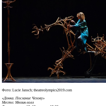
Фото: Lucie Jansch; theatreolympics2019.com
«Донка. Послание Чехову»
Место: Мюзик-холл