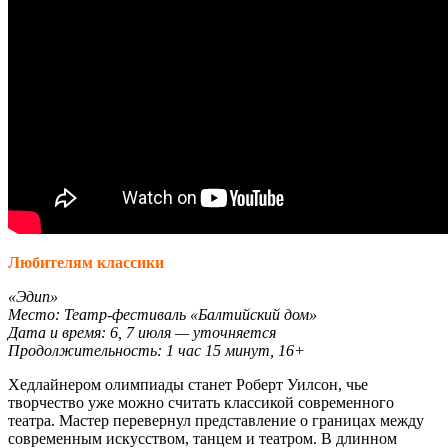
Любителям классики
«Эдип»
Место: Театр-фестиваль «Балтийский дом»
Дата и время: 6, 7 июля — уточняется
Продолжительность: 1 час 15 минут, 16+
Хедлайнером олимпиады станет Роберт Уилсон, чье
творчество уже можно считать классикой современного
театра. Мастер перевернул представление о границах между
современным искусством, танцем и театром. В длинном