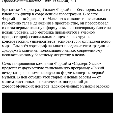
Продолжительность: 1 час 30 минут, 12+
Британский хореограф Уильям Форсайт — бесспорно, одна из
ключевых фигур в современной хореографии. В балете
Форсайт — всё равно что Малевич в живописи: исследовав
геометрию тела и движения в пространстве, он преобразовал
их в экспериментальную форму и вывел contemporary dance на
новый уровень. Его методика применяется в учебном
процессе профессиональных танцевальных трупп,
консерваторий, университетов, аспирантур и колледжей всего
мира. Сам себя хореограф называет продолжателем традиций
Джорджа Баланчина, положившего начало современному
неоклассическому балетному искусству в целом.
Семь танцовщиков компании Форсайта «Сэдлерс Уэллс»
представят двухчастную танцевальную программу «Тихий
вечер танца», напоминающую по форме концерт камерной
музыки. В ней объединятся старые и новые работы — от
минималистичных аналитических построений до
хореографических номеров, вдохновленных музыкой барокко.