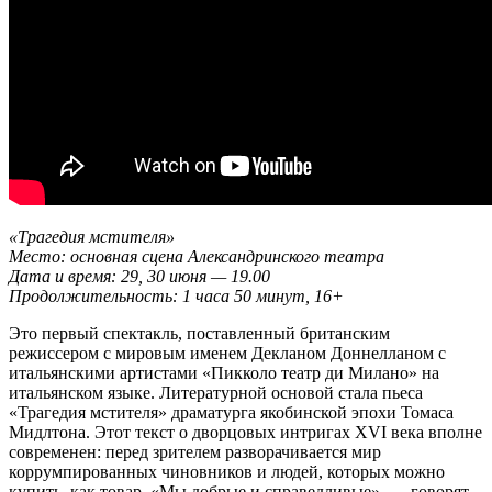
«Трагедия мстителя»
Место: основная сцена Александринского театра
Дата и время: 29, 30 июня — 19.00
Продолжительность: 1 часа 50 минут, 16+
Это первый спектакль, поставленный британским
режиссером с мировым именем Декланом Доннелланом с
итальянскими артистами «Пикколо театр ди Милано» на
итальянском языке. Литературной основой стала пьеса
«Трагедия мстителя» драматурга якобинской эпохи Томаса
Мидлтона. Этот текст о дворцовых интригах XVI века вполне
современен: перед зрителем разворачивается мир
коррумпированных чиновников и людей, которых можно
купить, как товар. «Мы добрые и справедливые», — говорят