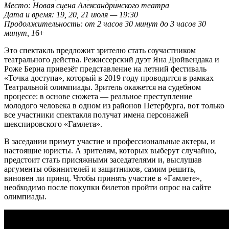
Место: Новая сцена Александринского театра
Дата и время: 19, 20, 21 июля — 19:30
Продолжительность: от 2 часов 30 минут до 3 часов 30
минут, 1
6+
Это спектакль предложит зрителю стать соучастником
театрального действа. Режиссерский дуэт Яна Дюйвендака и
Роже Берна привезёт представление на летний фестиваль
«Точка доступа», который в 2019 году проводится в рамках
Театральной олимпиады. Зритель окажется на судебном
процессе: в основе сюжета — реальное преступление
молодого человека в одном из районов Петербурга, вот только
все участники спектакля получат имена персонажей
шекспировского «Гамлета».
В заседании примут участие и профессиональные актеры, и
настоящие юристы. А зрителям, которых выберут случайно,
предстоит стать присяжными заседателями и, выслушав
аргументы обвинителей и защитников, самим решить,
виновен ли принц. Чтобы принять участие в «Гамлете»,
необходимо после покупки билетов пройти опрос на сайте
олимпиады.