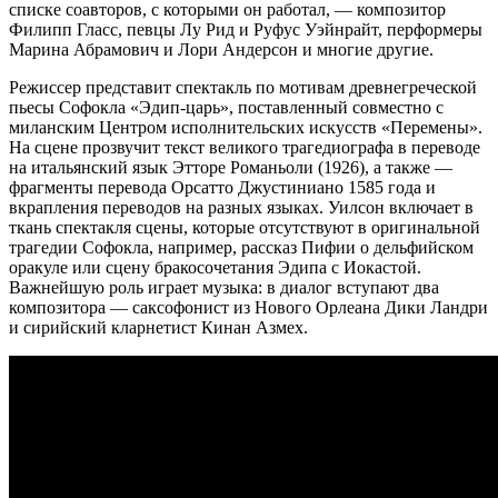
списке соавторов, с которыми он работал, — композитор
Филипп Гласс, певцы Лу Рид и Руфус Уэйнрайт, перформеры
Марина Абрамович и Лори Андерсон и многие другие.
Режиссер представит спектакль по мотивам древнегреческой
пьесы Софокла «Эдип-царь», поставленный совместно с
миланским Центром исполнительских искусств «Перемены».
На сцене прозвучит текст великого трагедиографа в переводе
на итальянский язык Этторе Романьоли (1926), а также —
фрагменты перевода Орсатто Джустиниано 1585 года и
вкрапления переводов на разных языках. Уилсон включает в
ткань спектакля сцены, которые отсутствуют в оригинальной
трагедии Софокла, например, рассказ Пифии о дельфийском
оракуле или сцену бракосочетания Эдипа с Иокастой.
Важнейшую роль играет музыка: в диалог вступают два
композитора — саксофонист из Нового Орлеана Дики Ландри
и сирийский кларнетист Кинан Азмех.