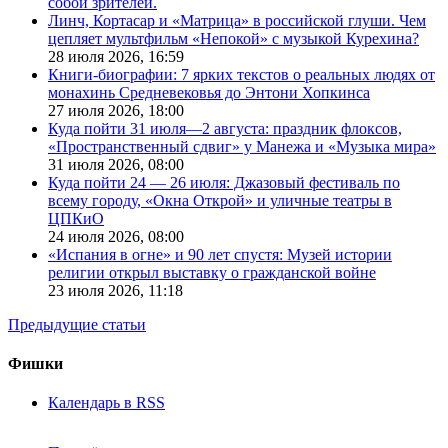
собой зрителей.
Линч, Кортасар и «Матрица» в российской глуши. Чем
цепляет мультфильм «Непокой» с музыкой Курехина?
28 июля 2026,
16:59
Книги-биографии: 7 ярких текстов о реальных людях от
монахинь Средневековья до Энтони Хопкинса
27 июля 2026,
18:00
Куда пойти 31 июля—2 августа: праздник флоксов,
«Пространственный сдвиг» у Манежа и «Музыка мира»
31 июля 2026,
08:00
Куда пойти 24 — 26 июля: Джазовый фестиваль по
всему городу, «Окна Открой» и уличные театры в
ЦПКиО
24 июля 2026,
08:00
«Испания в огне» и 90 лет спустя: Музей истории
религии открыл выставку о гражданской войне
23 июля 2026,
11:18
Предыдущие статьи
Фишки
Календарь в RSS