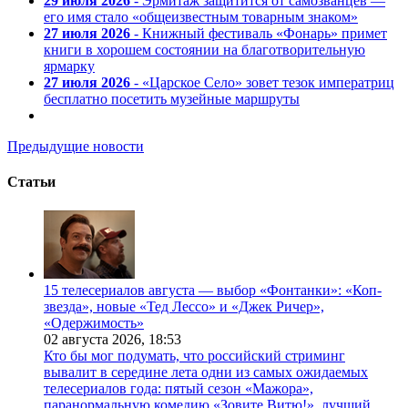
29 июля 2026
- Эрмитаж защитится от самозванцев —
его имя стало «общеизвестным товарным знаком»
27 июля 2026
- Книжный фестиваль «Фонарь» примет
книги в хорошем состоянии на благотворительную
ярмарку
27 июля 2026
- «Царское Село» зовет тезок императриц
бесплатно посетить музейные маршруты
Предыдущие новости
Статьи
15 телесериалов августа — выбор «Фонтанки»: «Коп-
звезда», новые «Тед Лессо» и «Джек Ричер»,
«Одержимость»
02 августа 2026,
18:53
Кто бы мог подумать, что российский стриминг
вывалит в середине лета одни из самых ожидаемых
телесериалов года: пятый сезон «Мажора»,
паранормальную комедию «Зовите Витю!», лучший