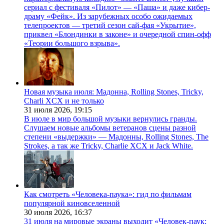
сериал с фестиваля «Пилот» — «Паша» и даже кибер-
драму «Фейк». Из зарубежных особо ожидаемых
телепроектов — третий сезон сай-фая «Укрытие»,
приквел «Блондинки в законе» и очередной спин-офф
«Теории большого взрыва».
Новая музыка июля: Мадонна, Rolling Stones, Tricky,
Charli XCX и не только
31 июля 2026,
19:15
В июле в мир большой музыки вернулись гранды.
Слушаем новые альбомы ветеранов сцены разной
степени «выдержки» — Мадонны, Rolling Stones, The
Strokes, а так же Tricky, Charlie XCX и Jack White.
Как смотреть «Человека-паука»: гид по фильмам
популярной киновселенной
30 июля 2026,
16:37
31 июля на мировые экраны выходит «Человек-паук: