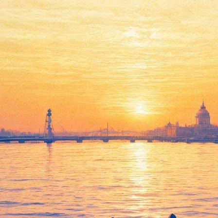
Писатели могут лишиться
дач Ахматовой, Бианки и
Стругацких в Комарово.
Росимущество хочет сдавать
их в аренду
04 июня 2019,
08:28
Версия для печати
Писатели могут лишиться дач в посёлке Комарово, где
работали Ахматова, Бианки, Рытхэу и братья Стругацкие. На
просьбу Союза писателей Санкт-Петербурга передать шесть
памятных домиков в безвозмездное пользование, чтобы
«продолжить традиции» и «обеспечить сохранность»,