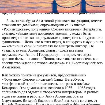
федеральное Росимущество предложило провести аукцион
или сдавать недвижимость в аренду. Об этом ответе ведомства
на странице в Facebook с комментарием «это конец» заявил
председатель городского Союза писателей Валерий Попов.
— Знаменитая будка Ахматовой уплывает на аукцион, вместе
с такими же домиками, окружающими её. В письме
«Росимущества», полученном Союзом писателей Петербурга,
сказано: «Заключение договоров аренды… может быть
произведено только по результатам проведения конкурсов или
аукционов»... Ясно, что в этих играх, в конкурсах и аукционах
— чемпионы свои, и писателям не выиграть никогда. Не
угадала, значит, Ахматова, сказав: «Здесь все меня
переживет»… Ан нет! Государству — виднее, что здесь
должно быть, — написал Попов, отметив, что писательское
сообщество ждало не такого «подарка» к 130-летнему юбилею
Ахматовой.
Как можно понять из документов, предоставленных
«Фонтанке» Союзом писателей Санкт-Петербурга,
«конфликтной зоной» стали шесть построек в посёлке
Комарово. Эти домики-дачи возвели в 1955 — 1965 годах
специально для отдыха и творчества литераторов. В разные
годы там жили и работали Анна Ахматова, братья
Стругацкие, Виталий Бианки и Юрий Рытхэу, а многие, от
Иосифа Бродского и Беллы Ахмадулиной и Фёдора Абрамова,