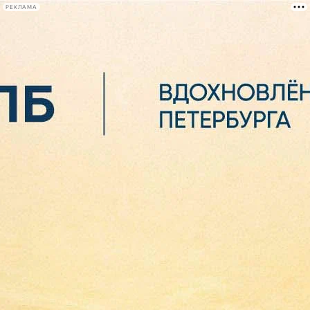
РЕКЛАМА
Афиша Plus
#телегид
Фонтанка.ру
Сегодня:
2026.08.06
23:16
Афиша Plus
кино
спектакли
выставки
концерты
лекции
книги
афиша плюс
новости
+