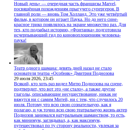
Новый день» — очередная часть франшизы Marvel,
посвящённая похождениям прыгучего супергероя. В
главной роли — вновь Том Холланд. Это уже четвёртый
фильм, в котором он играет Паука. Но до него сине-
красное трико появлялось на экране множество раз. Для
тех, кто подзабыл историю, «Фонтанка» подготовила
исчерпывающий гид по киновоплощениям человека-
паука!
Театр одного шамана: девять дней назад не стало
основателя театра «Особняк» Дмитрия Поднозова
29 июля 2026,
23:45
Всякий, кто хоть раз видел Митю Поднозова на сцене,
подтвердит, что вот это «не стало», а также другие
глаголы, описывающие несуществование, никак не
вяжутся ни с самим Митей, ни с тем, что случилось 20
июля. Потому что всю свою сознательную, как я
полагаю, и уж точно всю свою театральную жизнь актер
Поднозов занимался натуральным шаманством, то есть,
как минимум, заглядывал, а, как максимум,
путешествовал по ту сторону реальности, увлекая за