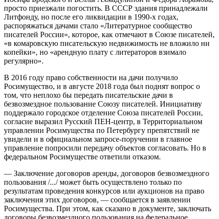
просто приезжали погостить. В СССР здания принадлежали
Литфонду, но после его ликвидации в 1990-х годах,
распоряжаться дачами стало «Литературное сообщество
писателей России», которое, как отмечают в Союзе писателей,
«в комаровскую писательскую недвижимость не вложило ни
копейки», но «арендную плату с литераторов взимало
регулярно».
В 2016 году право собственности на дачи получило
Росимущество, и в августе 2018 года был поднят вопрос о
том, что неплохо бы передать писательские дачи в
безвозмездное пользование Союзу писателей. Инициативу
поддержало городское отделение Союза писателей России,
согласие выразил Русский ПЕН-центр, в Территориальном
управлении Росимущества по Петербургу препятствий не
увидели и в официальном запросе-поручении в главное
управление попросили передачу объектов согласовать. Но в
федеральном Росимуществе ответили отказом.
— Заключение договоров аренды, договоров безвозмездного
пользования /.../ может быть осуществлено только по
результатам проведения конкурсов или аукционов на право
заключения этих договоров, — сообщается в заявлении
Росимущества. При этом, как сказано в документе, заключать
договоры безвозмездного пользования на федеральное