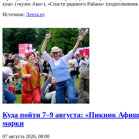
куш» («кузен Ави»), «Спасти рядового Райана» (подполковник
Источник:
Лента.ру
Куда пойти 7–9 августа: «Пикник Афиш
марки
07 августа 2026, 08:00