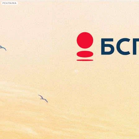
РЕКЛАМА
Афиша Plus
#телегид
Фонтанка.ру
Сегодня:
2026.08.08
00:57
Афиша Plus
кино
спектакли
выставки
концерты
лекции
книги
афиша плюс
новости
+