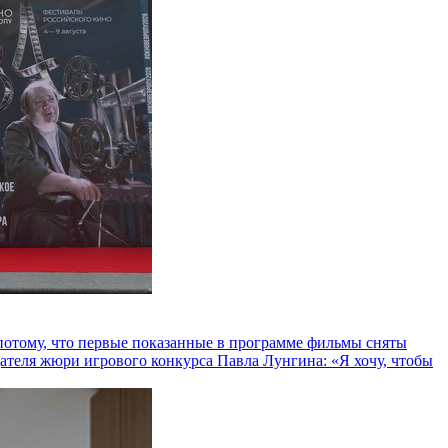
и потому, что первые показанные в программе фильмы сняты
теля жюри игрового конкурса Павла Лунгина: «Я хочу, чтобы