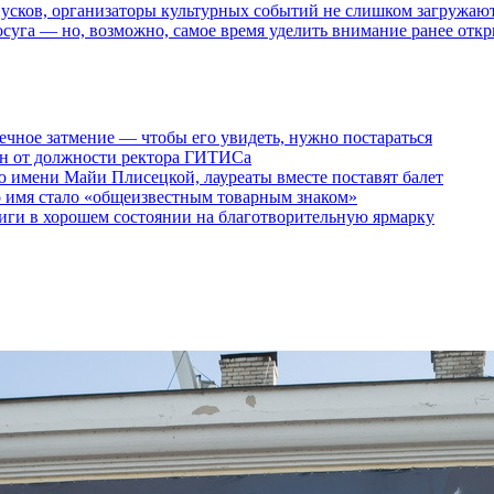
пусков, организаторы культурных событий не слишком загружаю
осуга — но, возможно, самое время уделить внимание ранее отк
ечное затмение — чтобы его увидеть, нужно постараться
ен от должности ректора ГИТИСа
 имени Майи Плисецкой, лауреаты вместе поставят балет
о имя стало «общеизвестным товарным знаком»
ги в хорошем состоянии на благотворительную ярмарку