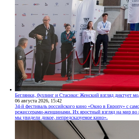
Беглянки, буллинг и Стасики: Женский взгляд диктует м
06 августа 2026,
15:42
34-й фестиваль российского кино «Окно в Европу» с само
режиссерами-женщинами. Их яростный взгляд на мир во 
мы увидели дикое, непредсказуемое кино».