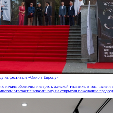
оду на фестивале «Окно в Европу»
го начала обозначил интерес к женской тематике, в том числе 
многом отвечает высказанному на открытии пожеланию председа