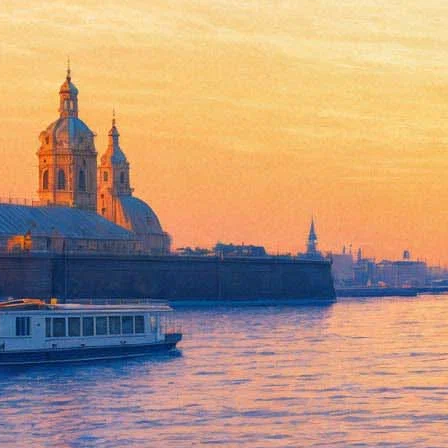
Умер американский актер Де
22 июля 2013,
22:41
Версия для печати
Американский актер Деннис Фарина (Dennis Farina) 22 июля ск