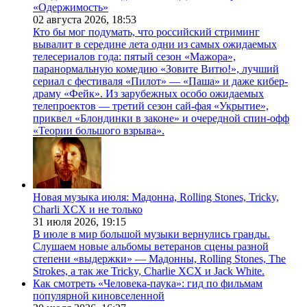
«Одержимость»
02 августа 2026,
18:53
Кто бы мог подумать, что российский стриминг
вывалит в середине лета одни из самых ожидаемых
телесериалов года: пятый сезон «Мажора»,
паранормальную комедию «Зовите Витю!», лучший
сериал с фестиваля «Пилот» — «Паша» и даже кибер-
драму «Фейк». Из зарубежных особо ожидаемых
телепроектов — третий сезон сай-фая «Укрытие»,
приквел «Блондинки в законе» и очередной спин-офф
«Теории большого взрыва».
Новая музыка июля: Мадонна, Rolling Stones, Tricky,
Charli XCX и не только
31 июля 2026,
19:15
В июле в мир большой музыки вернулись гранды.
Слушаем новые альбомы ветеранов сцены разной
степени «выдержки» — Мадонны, Rolling Stones, The
Strokes, а так же Tricky, Charlie XCX и Jack White.
Как смотреть «Человека-паука»: гид по фильмам
популярной киновселенной