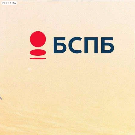
РЕКЛАМА
Афиша Plus
#телегид
Фонтанка.ру
Сегодня:
2026.08.10
08:50
Афиша Plus
кино
спектакли
выставки
концерты
лекции
книги
афиша плюс
новости
+