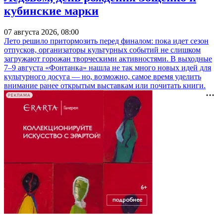
кубинские марки
07 августа 2026, 08:00
Лето решило притормозить перед финалом: пока идет сезон
отпусков, организаторы культурных событий не слишком
загружают горожан творческими активностями. В выходные
7–9 августа «Фонтанка» нашла не так много новых идей для
культурного досуга — но, возможно, самое время уделить
внимание ранее открытым выставкам или почитать книги.
РЕКЛАМА