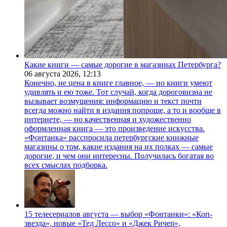
Какие книги — самые дорогие в магазинах Петербурга?
06 августа 2026,
12:13
Конечно, не цена в книге главное, — но книги умеют
удивлять и ею тоже. Тот случай, когда дороговизна не
вызывает возмущения: информацию и текст почти
всегда можно найти в издания попроще, а то и вообще в
интернете, — но качественная и художественно
оформленная книга — это произведение искусства.
«Фонтанка» расспросила петербургские книжные
магазины о том, какие издания на их полках — самые
дорогие, и чем они интересны. Получилась богатая во
всех смыслах подборка.
15 телесериалов августа — выбор «Фонтанки»: «Коп-
звезда», новые «Тед Лессо» и «Джек Ричер»,