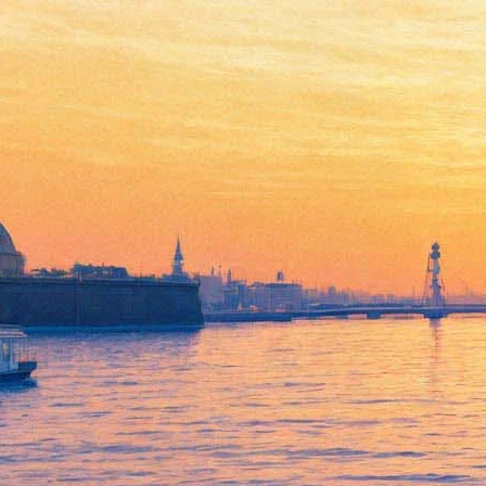
Андрей Князев не вернется в
группу «Король и Шут»
22 июля 2013,
13:56
Версия для печати
Вопреки надеждам поклонников группы «Король и Шут» и
многочисленным постам в интернете, Андрей Князев заявил
корреспонденту «Фонтанки», что не собирается возвращаться
в группу. «Я думаю, что история «КиШа» завершилась,
красивая панк-сказка закончена», - сказал Андрей Князев.
Напомним, что один из основателей и второй фронтмен
группы «Король и Шут» Андрей Князев покинул группу в
конце 2011 года и начал заниматься собственным проектом.
Узнав о смерти Михаила Горшенева, Князев сообщил, что
берет тайм-аут, чтобы прийти в себя, обдумать случившееся.
Свое решение он обещал вывесить на сайте своей нынешней