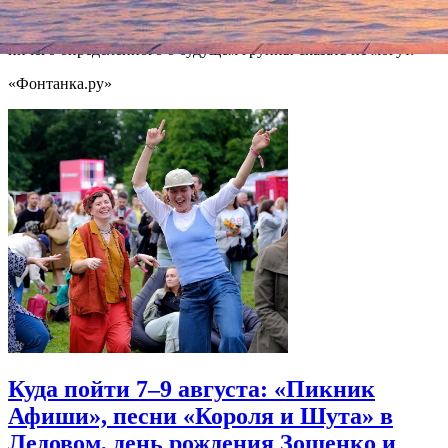
группы "КняZz". На сайте группы информации до сих пор
нет. Музыканты «КиШа» пребывают в растерянности и
ничего определенного о будущем группы сказать не могут.
«Фонтанка.ру»
Куда пойти 7–9 августа: «Пикник
Афиши», песни «Короля и Шута» в
Ледовом, день рождения Зощенко и