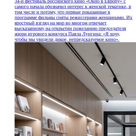
34-й фестиваль российского кино «Окно в Европу» с
самого начала обозначил интерес к женской тематике, в
том числе и потому, что первые показанные в
программе фильмы сняты режиссерами-женщинами. Их
яростный взгляд на мир во многом отвечает
высказанному на открытии пожеланию председателя
жюри игрового конкурса Павла Лунгина: «Я хочу,
чтобы мы увидели дикое, непредсказуемое кино».