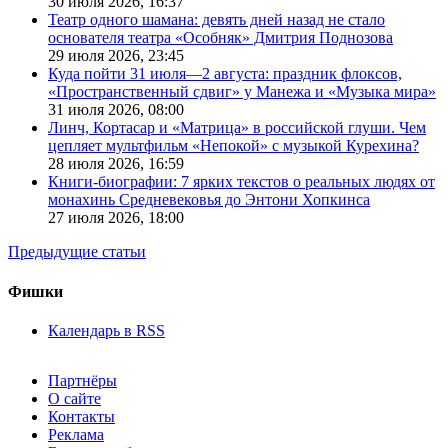
30 июля 2026,
16:37
Театр одного шамана: девять дней назад не стало
основателя театра «Особняк» Дмитрия Поднозова
29 июля 2026,
23:45
Куда пойти 31 июля—2 августа: праздник флоксов,
«Пространственный сдвиг» у Манежа и «Музыка мира»
31 июля 2026,
08:00
Линч, Кортасар и «Матрица» в российской глуши. Чем
цепляет мультфильм «Непокой» с музыкой Курехина?
28 июля 2026,
16:59
Книги-биографии: 7 ярких текстов о реальных людях от
монахинь Средневековья до Энтони Хопкинса
27 июля 2026,
18:00
Предыдущие статьи
Фишки
Календарь в RSS
Партнёры
О сайте
Контакты
Реклама