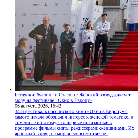
Беглянки, буллинг и Стасики: Женский взгляд диктует
моду на фестивале «Окно в Европу»
06 августа 2026,
15:42
34-й фестиваль российского кино «Окно в Европу» с
самого начала обозначил интерес к женской тематике, в
том числе и потому, что первые показанные в
программе фильмы сняты режиссерами-женщинами. Их
яростный взгляд на мир во многом отвечает