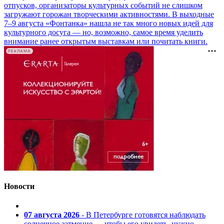
отпусков, организаторы культурных событий не слишком
загружают горожан творческими активностями. В выходные
7–9 августа «Фонтанка» нашла не так много новых идей для
культурного досуга — но, возможно, самое время уделить
внимание ранее открытым выставкам или почитать книги.
РЕКЛАМА
Новости
07 августа 2026
- В Петербурге готовятся наблюдать
солнечное затмение — чтобы его увидеть, нужно