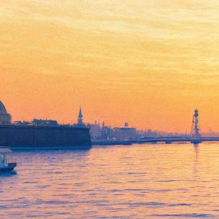
В Петербурге прощаются с
Михаилом Горшеневым
22 июля 2013,
11:52
Версия для печати
В "Юбилейном" начинается гражданская панихида и
прощание с лидером группы "Король и Шут" Михаилом
Горшеневым.
Как сообщает корреспондент "Фонтанки", сейчас на месте
церемонии собралось около 500 человек - в основном молодая
публика лет 15-25-ти. На табло на фасаде "Юбилейного"
приходящих встречает надпись "Помним. Любим. Скорбим".
Гроб стоит в фойе, а не на сцене, как предполагалось ранее.
Группа запретила любую съемку на церемонии - как фанатам,
так и журналистам.