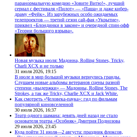
паранормальную комедию «Зовите Витю!», лучший
сериал с фестиваля «Пилот» — «Паша» и даже кибер-
драму «Фейк». Из зарубежных особо ожидаемых
телепроектов — третий сезон сай-фая «Укрытие»,
приквел «Блондинки в законе» и очередной спин-офф
«Теории большого взрыва».
Новая музыка июля: Мадонна, Rolling Stones, Tricky,
Charli XCX и не только
31 июля 2026,
19:15
В июле в мир большой музыки вернулись гранды.
Слушаем новые альбомы ветеранов сцены разной
степени «выдержки» — Мадонны, Rolling Stones, The
Strokes, а так же Tricky, Charlie XCX и Jack White.
Как смотреть «Человека-паука»: гид по фильмам
популярной киновселенной
30 июля 2026,
16:37
Театр одного шамана: девять дней назад не стало
основателя театра «Особняк» Дмитрия Поднозова
29 июля 2026,
23:45
Куда пойти 31 июля—2 августа: праздник флоксов,