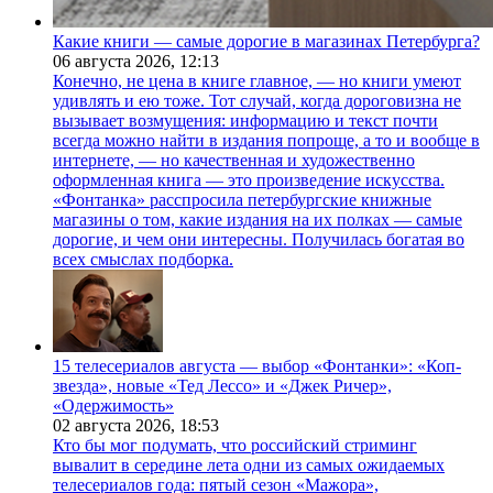
Какие книги — самые дорогие в магазинах Петербурга?
06 августа 2026,
12:13
Конечно, не цена в книге главное, — но книги умеют
удивлять и ею тоже. Тот случай, когда дороговизна не
вызывает возмущения: информацию и текст почти
всегда можно найти в издания попроще, а то и вообще в
интернете, — но качественная и художественно
оформленная книга — это произведение искусства.
«Фонтанка» расспросила петербургские книжные
магазины о том, какие издания на их полках — самые
дорогие, и чем они интересны. Получилась богатая во
всех смыслах подборка.
15 телесериалов августа — выбор «Фонтанки»: «Коп-
звезда», новые «Тед Лессо» и «Джек Ричер»,
«Одержимость»
02 августа 2026,
18:53
Кто бы мог подумать, что российский стриминг
вывалит в середине лета одни из самых ожидаемых
телесериалов года: пятый сезон «Мажора»,