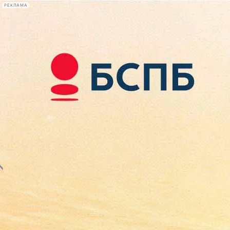
РЕКЛАМА
Афиша Plus
#телегид
Фонтанка.ру
Сегодня:
2026.08.08
12:44
Афиша Plus
кино
спектакли
выставки
концерты
лекции
книги
афиша плюс
новости
+