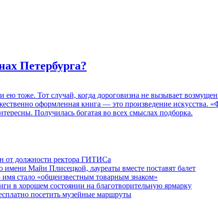
нах Петербурга?
 и ею тоже. Тот случай, когда дороговизна не вызывает возмуще
дожественно оформленная книга — это произведение искусства. 
нтересны. Получилась богатая во всех смыслах подборка.
ен от должности ректора ГИТИСа
 имени Майи Плисецкой, лауреаты вместе поставят балет
о имя стало «общеизвестным товарным знаком»
ги в хорошем состоянии на благотворительную ярмарку
бесплатно посетить музейные маршруты