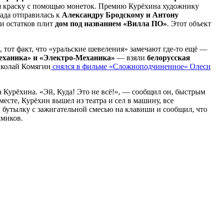
бая краску с помощью монеток. Премию Курёхина художнику
рада отправилась к
Александру Бродскому и Антону
и остатков плит
дом под названием «Вилла ПО»
. Этот объект
, тот факт, что «уральские шевеления» замечают где-то ещё —
еханика» и «Электро-Механика»
— взяли
белорусская
иколай Комягин
снялся в фильме «Сложноподчиненное» Олеси
а Курёхина. «Эй, Куда! Это не всё!», — сообщил он, быстрым
месте, Курёхин вышел из театра и сел в машину, все
 бутылку с зажигательной смесью на клавиши и сообщил, что
амиков.