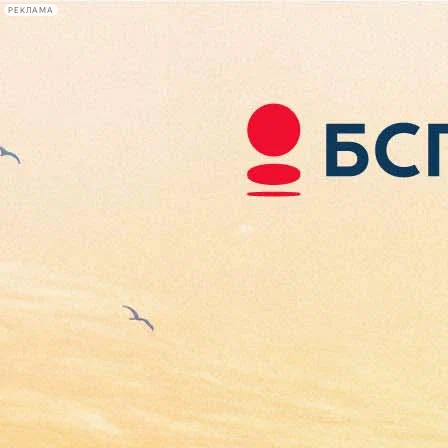
РЕКЛАМА
Афиша Plus
#телегид
Фонтанка.ру
Сегодня:
2026.08.07
03:58
Афиша Plus
кино
спектакли
выставки
концерты
лекции
книги
афиша плюс
новости
+