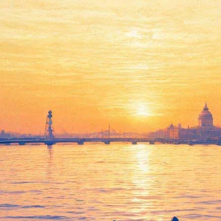
я Курёхина победителей запира