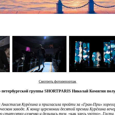
Смотреть фоторепортаж
р петербургской группы SHORTPARIS Николай Комягин полу
ом Анастасия Курёхина и пригласила пройти за «Гран-При» хорео
ском заводе. К концу церемонии десятой премии Курёхина вечер
ою статуэтку-семечко и делились тем,
«как здесь уютно»
. Гости