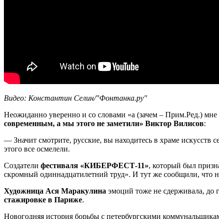
Видео: Константин Селин/"Фонтанка.ру"
Неожиданно уверенно и со словами «а (зачем – Прим.Ред.) мне
современным, а мы этого не заметили» Виктор Вилисов
:
— Значит смотрите, русские, вы находитесь в храме искусств се
этого все осмелели.
Создатели
фестиваля «КИБЕРФЕСТ-11»
, который был приз
скромный одиннадцатилетний труд». И тут же сообщили, что н
Художница Ася Маракулина
эмоций тоже не сдерживала, до 
стажировке в Париже
.
Новогодняя история борьбы с петербургскими коммунальщиками