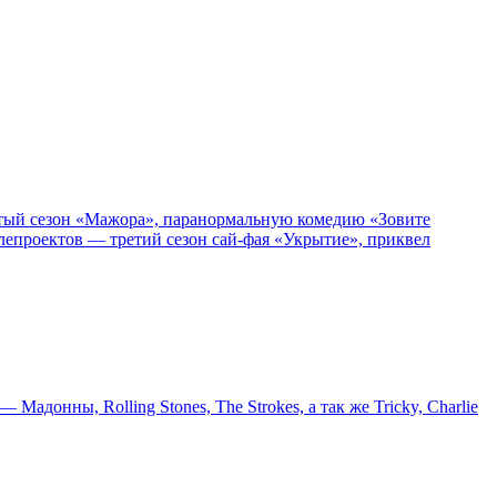
пятый сезон «Мажора», паранормальную комедию «Зовите
епроектов — третий сезон сай-фая «Укрытие», приквел
онны, Rolling Stones, The Strokes, а так же Tricky, Charlie