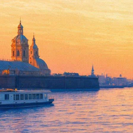
«Тут уютно»: на премии Серге
рояль