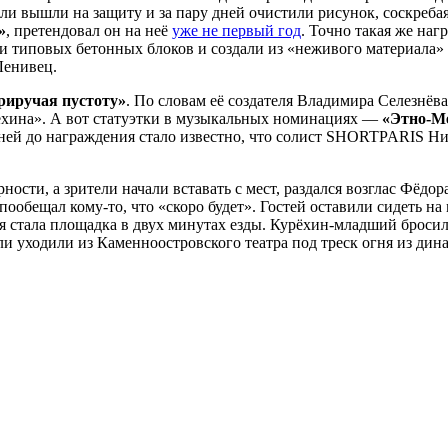
ели вышли на защиту и за пару дней очистили рисунок, соскре
»
, претендовал он на неё
уже не первый год
. Точно такая же наг
и типовых бетонных блоков и создали из «неживого материала» 
Ленивец.
риручая пустоту»
. По словам её создателя Владимира Селезнёва
рёхина». А вот статуэтки в музыкальных номинациях —
«Этно-М
 дней до награждения стало известно, что солист SHORTPARIS Н
ости, а зрители начали вставать с мест, раздался возглас Фёдор
ообещал кому-то, что «скоро будет». Гостей оставили сидеть на 
я стала площадка в двух минутах езды. Курёхин-младший бросил
ели уходили из Каменноостровского театра под треск огня из дин