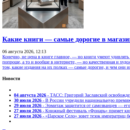
Какие книги — самые дорогие в магази
06 августа 2026, 12:13
Конечно, не цена в книге главное, — но книги умеют удивлять
попроще, а то и вообще в интернете, — но качественная и ху
том, какие издания на их полках — самые дорогие, и чем они и
Новости
04 августа 2026
- ТАСС: Григорий Заславский освобожд
30 июля 2026
- В России учредили национальную премию
29 июля 2026
- Эрмитаж защитится от самозванцев — ег
27 июля 2026
- Книжный фестиваль «Фонарь» примет кни
27 июля 2026
- «Царское Село» зовет тезок императриц 