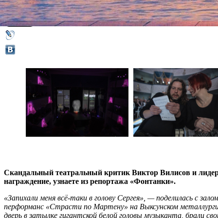
22 апреля 2019,
12:24
Версия для печати
Скандальный театральный критик Виктор Вилисов и лиде
награждение, узнаете из репортажа «Фонтанки».
«Запихали меня всё-таки в голову Сергея», — поделилась с зал
перформанс «Страсти по Мартену» на Выксунском металлургиче
дверь в затылке гигантской белой головы музыканта, брали св