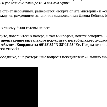
!» и убежал сжигать рояль в прямом эфире.
 станет необычным, развернётся «вокруг опыта мистерии» и «с
между награждениями заполнили композициями Джона Кейджа, 
к такому были готовы не все:
одите, повернитесь к камере, и там микрофон, можете говорить.
произведение визуального искусства»
,
петербургского худож
«Акчим. Координаты 60°28′35″N 58°02′53″E»
. Подсказки по
тся стихи?»
.
не-заднике, а на растерянные вопросы победителей: «Слышно ли