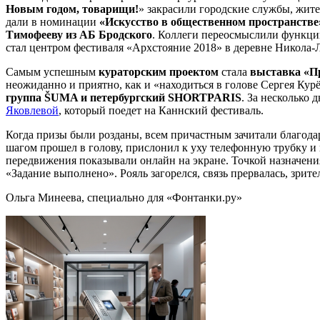
Новым годом, товарищи!
» закрасили городские службы, жит
дали в номинации
«Искусство в общественном пространстве
Тимофееву из АБ Бродского
. Коллеги переосмыслили функци
стал центром фестиваля «Архстояние 2018» в деревне Никола-
Самым успешным
кураторским проектом
стала
выставка «П
неожиданно и приятно, как и «находиться в голове Сергея Ку
группа ŠUMA и петербургский SHORTPARIS
. За несколько
Яковлевой
, который поедет на Каннский фестиваль.
Когда призы были розданы, всем причастным зачитали благодарн
шагом прошел в голову, прислонил к уху телефонную трубку и п
передвижения показывали онлайн на экране. Точкой назначени
«Задание выполнено». Рояль загорелся, связь прервалась, зрит
Ольга Минеева, специально для «Фонтанки.ру»