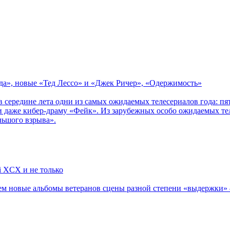
зда», новые «Тед Лессо» и «Джек Ричер», «Одержимость»
в середине лета одни из самых ожидаемых телесериалов года: 
 даже кибер-драму «Фейк». Из зарубежных особо ожидаемых тел
льшого взрыва».
li XCX и не только
новые альбомы ветеранов сцены разной степени «выдержки» — Мад