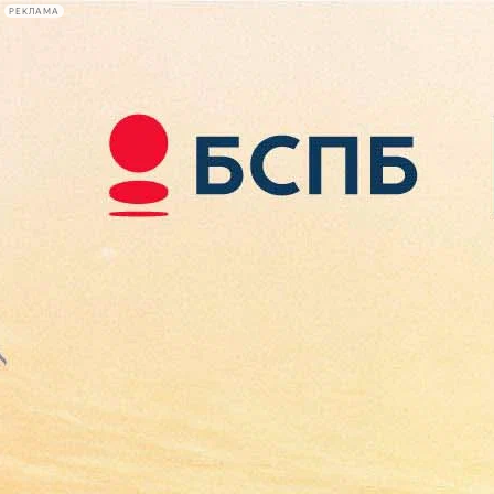
РЕКЛАМА
Афиша Plus
#телегид
Фонтанка.ру
Сегодня:
2026.08.10
08:57
Афиша Plus
кино
спектакли
выставки
концерты
лекции
книги
афиша плюс
новости
+