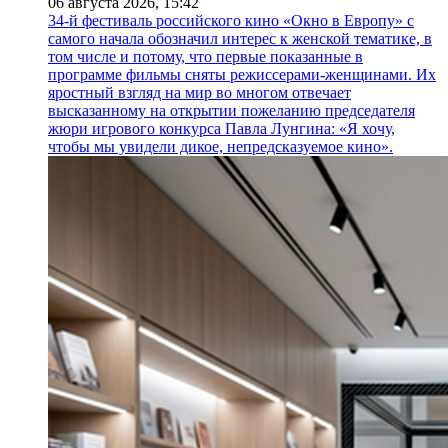
06 августа 2026,
15:42
34-й фестиваль российского кино «Окно в Европу» с
самого начала обозначил интерес к женской тематике, в
том числе и потому, что первые показанные в
программе фильмы сняты режиссерами-женщинами. Их
яростный взгляд на мир во многом отвечает
высказанному на открытии пожеланию председателя
жюри игрового конкурса Павла Лунгина: «Я хочу,
чтобы мы увидели дикое, непредсказуемое кино».