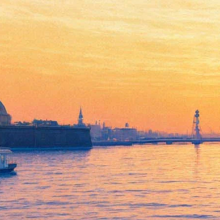
Звезду "Игры престолов" и
"Властелина колец" выгнали
из паба за хулиганство
19 июля 2013,
22:47
Версия для печати
54-летний британский актер Шон Бин, известный своими
ролями в фильме "Властелин Колец" и сериале "Игры
престолов", был выставлен из любимого паба на севере
Лондона за неадекватное поведение и дебош. Для любящего
выпить артиста это серьезная моральная травма, ведь в этом
баре его давно знают.
"Он приходит сюда время от времени. Местные жители всегда
окружают его и пристают с расспросами. Весь вечер Бин пьет,
а потом ссорится с кем-нибудь из собутыльников. Недавно он