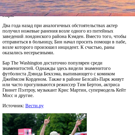
превзошел все границы, за это его выставили на улицу", —
сообщил один из завсегдатаев паба The Washington в Белсайз-
Парк.
Два года назад при аналогичных обстоятельствах актер
получил ножевые ранения возле одного из питейных
заведений лондонского района Кэмден. Вместо того, чтобы
отправиться в больницу, Бин начал просить помощи в пабе,
возле которого произошел инцидент. К счастью, раны
оказались несерьезными.
Бар The Washington достаточно популярен среди
знаменитостей. Однажды здесь видели знаменитого
футболиста Дэвида Бекхэма, выпивающего с комиком
Джеймсом Корденом. Также в районе Белсайз-Парк живут
или часто прогуливаются режиссер Тим Бертон, актриса
Гвинет Пэлтроу, музыкант Крис Мартин, супермодель Кейт
Мосс и другие.
Источник:
Вести.ру