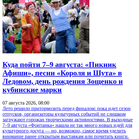
Куда пойти 7–9 августа: «Пикник
Афиши», песни «Короля и Шута» в
Ледовом, день рождения Зощенко и
кубинские марки
07 августа 2026, 08:00
Лето решило притормозить перед финалом: пока идет сезон
отпусков, организаторы культурных событий не слишком
загружают горожан творческими активностями. В выходные
7–9 августа «Фонтанка» нашла не так много новых идей для
культурного досуга — но, возможно, самое время уделить
внимание ранее открытым выставкам или почитать книги.