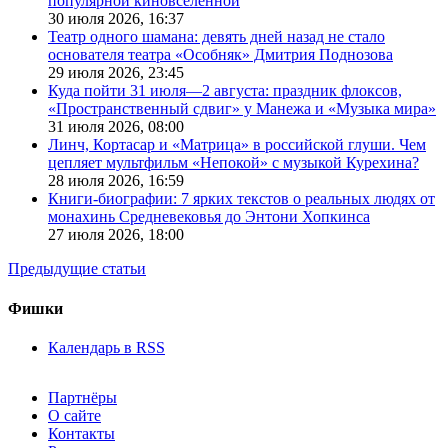
популярной киновселенной
30 июля 2026,
16:37
Театр одного шамана: девять дней назад не стало
основателя театра «Особняк» Дмитрия Поднозова
29 июля 2026,
23:45
Куда пойти 31 июля—2 августа: праздник флоксов,
«Пространственный сдвиг» у Манежа и «Музыка мира»
31 июля 2026,
08:00
Линч, Кортасар и «Матрица» в российской глуши. Чем
цепляет мультфильм «Непокой» с музыкой Курехина?
28 июля 2026,
16:59
Книги-биографии: 7 ярких текстов о реальных людях от
монахинь Средневековья до Энтони Хопкинса
27 июля 2026,
18:00
Предыдущие статьи
Фишки
Календарь в RSS
Партнёры
О сайте
Контакты