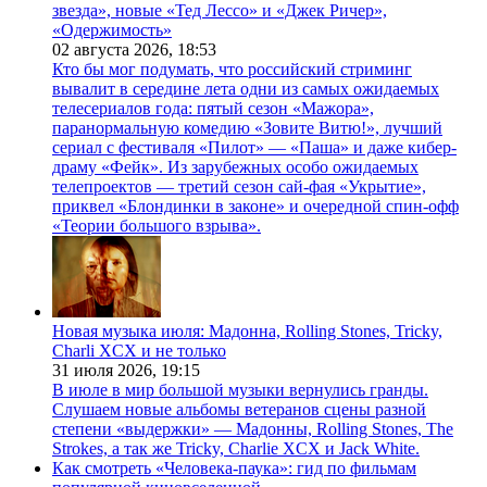
звезда», новые «Тед Лессо» и «Джек Ричер»,
«Одержимость»
02 августа 2026,
18:53
Кто бы мог подумать, что российский стриминг
вывалит в середине лета одни из самых ожидаемых
телесериалов года: пятый сезон «Мажора»,
паранормальную комедию «Зовите Витю!», лучший
сериал с фестиваля «Пилот» — «Паша» и даже кибер-
драму «Фейк». Из зарубежных особо ожидаемых
телепроектов — третий сезон сай-фая «Укрытие»,
приквел «Блондинки в законе» и очередной спин-офф
«Теории большого взрыва».
Новая музыка июля: Мадонна, Rolling Stones, Tricky,
Charli XCX и не только
31 июля 2026,
19:15
В июле в мир большой музыки вернулись гранды.
Слушаем новые альбомы ветеранов сцены разной
степени «выдержки» — Мадонны, Rolling Stones, The
Strokes, а так же Tricky, Charlie XCX и Jack White.
Как смотреть «Человека-паука»: гид по фильмам