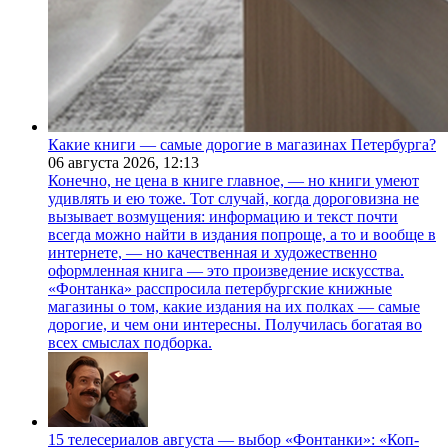
Какие книги — самые дорогие в магазинах Петербурга?
06 августа 2026,
12:13
Конечно, не цена в книге главное, — но книги умеют
удивлять и ею тоже. Тот случай, когда дороговизна не
вызывает возмущения: информацию и текст почти
всегда можно найти в издания попроще, а то и вообще в
интернете, — но качественная и художественно
оформленная книга — это произведение искусства.
«Фонтанка» расспросила петербургские книжные
магазины о том, какие издания на их полках — самые
дорогие, и чем они интересны. Получилась богатая во
всех смыслах подборка.
15 телесериалов августа — выбор «Фонтанки»: «Коп-