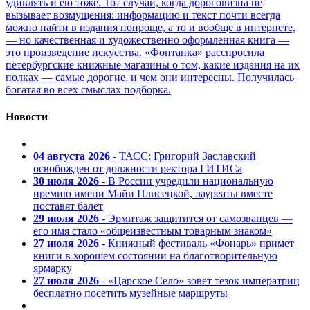
удивлять и ею тоже. Тот случай, когда дороговизна не
вызывает возмущения: информацию и текст почти всегда
можно найти в издания попроще, а то и вообще в интернете,
— но качественная и художественно оформленная книга —
это произведение искусства. «Фонтанка» расспросила
петербургские книжные магазины о том, какие издания на их
полках — самые дорогие, и чем они интересны. Получилась
богатая во всех смыслах подборка.
Новости
04 августа 2026
- ТАСС: Григорий Заславский
освобожден от должности ректора ГИТИСа
30 июля 2026
- В России учредили национальную
премию имени Майи Плисецкой, лауреаты вместе
поставят балет
29 июля 2026
- Эрмитаж защитится от самозванцев —
его имя стало «общеизвестным товарным знаком»
27 июля 2026
- Книжный фестиваль «Фонарь» примет
книги в хорошем состоянии на благотворительную
ярмарку
27 июля 2026
- «Царское Село» зовет тезок императриц
бесплатно посетить музейные маршруты