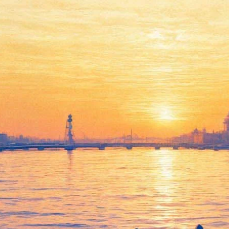
Кинокритик Долин уволился
из «Маяка» после «лживого
репортажа» «России 24»
11 апреля 2019,
17:58
Версия для печати
Кинокритик Антон Долин покидает радиостанции «Маяк» и
«Вести ФМ», где работал в качестве ведущего. Причиной для
этого стал «лживый и гнусный репортаж», показанный
каналом «Россия 24». Как и «Маяк», и «Вести ФМ», это медиа
входит в холдинг ВГТРК.
О своем решении журналист заявил 11 апреля в Facebook. «Ну
вот и всё. Провел последний эфир на «Маяке». На ВГТРК я
больше не работаю. Ухожу сам. Никто не гнал и не давил», —
отметил киноэксперт.