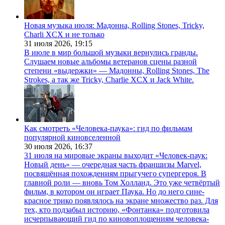
Новая музыка июля: Мадонна, Rolling Stones, Tricky,
Charli XCX и не только
31 июля 2026,
19:15
В июле в мир большой музыки вернулись гранды.
Слушаем новые альбомы ветеранов сцены разной
степени «выдержки» — Мадонны, Rolling Stones, The
Strokes, а так же Tricky, Charlie XCX и Jack White.
Как смотреть «Человека-паука»: гид по фильмам
популярной киновселенной
30 июля 2026,
16:37
31 июля на мировые экраны выходит «Человек-паук:
Новый день» — очередная часть франшизы Marvel,
посвящённая похождениям прыгучего супергероя. В
главной роли — вновь Том Холланд. Это уже четвёртый
фильм, в котором он играет Паука. Но до него сине-
красное трико появлялось на экране множество раз. Для
тех, кто подзабыл историю, «Фонтанка» подготовила
исчерпывающий гид по киновоплощениям человека-