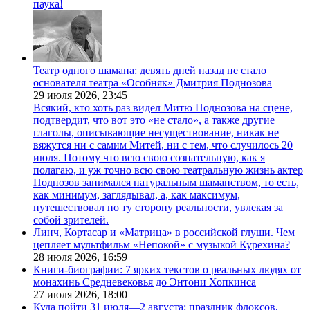
паука!
Театр одного шамана: девять дней назад не стало
основателя театра «Особняк» Дмитрия Поднозова
29 июля 2026,
23:45
Всякий, кто хоть раз видел Митю Поднозова на сцене,
подтвердит, что вот это «не стало», а также другие
глаголы, описывающие несуществование, никак не
вяжутся ни с самим Митей, ни с тем, что случилось 20
июля. Потому что всю свою сознательную, как я
полагаю, и уж точно всю свою театральную жизнь актер
Поднозов занимался натуральным шаманством, то есть,
как минимум, заглядывал, а, как максимум,
путешествовал по ту сторону реальности, увлекая за
собой зрителей.
Линч, Кортасар и «Матрица» в российской глуши. Чем
цепляет мультфильм «Непокой» с музыкой Курехина?
28 июля 2026,
16:59
Книги-биографии: 7 ярких текстов о реальных людях от
монахинь Средневековья до Энтони Хопкинса
27 июля 2026,
18:00
Куда пойти 31 июля—2 августа: праздник флоксов,