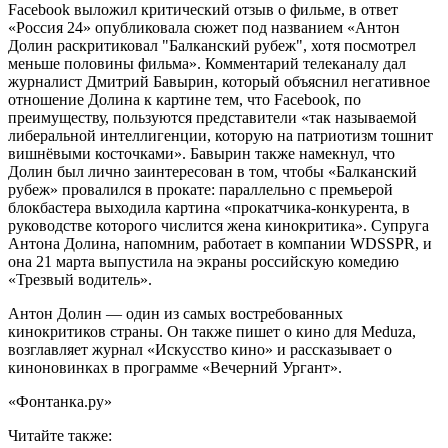
Facebook выложил критический отзыв о фильме, в ответ
«Россия 24» опубликовала сюжет под названием «Антон
Долин раскритиковал "Балканский рубеж", хотя посмотрел
меньше половины фильма». Комментарий телеканалу дал
журналист Дмитрий Бавырин, который объяснил негативное
отношение Долина к картине тем, что Facebook, по
преимуществу, пользуются представители «так называемой
либеральной интеллигенции, которую на патриотизм тошнит
вишнёвыми косточками». Бавырин также намекнул, что
Долин был лично заинтересован в том, чтобы «Балканский
рубеж» провалился в прокате: параллельно с премьерой
блокбастера выходила картина «прокатчика-конкурента, в
руководстве которого числится жена кинокритика». Супруга
Антона Долина, напомним, работает в компании WDSSPR, и
она 21 марта выпустила на экраны российскую комедию
«Трезвый водитель».
Антон Долин — один из самых востребованных
кинокритиков страны. Он также пишет о кино для Meduza,
возглавляет журнал «Искусство кино» и рассказывает о
киноновинках в программе «Вечерний Ургант».
«Фонтанка.ру»
Читайте также: