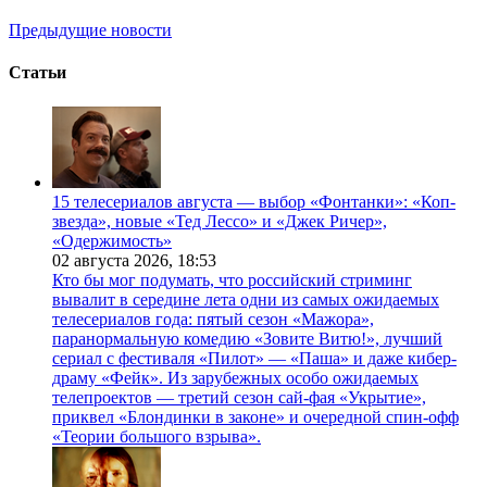
Предыдущие новости
Статьи
15 телесериалов августа — выбор «Фонтанки»: «Коп-
звезда», новые «Тед Лессо» и «Джек Ричер»,
«Одержимость»
02 августа 2026,
18:53
Кто бы мог подумать, что российский стриминг
вывалит в середине лета одни из самых ожидаемых
телесериалов года: пятый сезон «Мажора»,
паранормальную комедию «Зовите Витю!», лучший
сериал с фестиваля «Пилот» — «Паша» и даже кибер-
драму «Фейк». Из зарубежных особо ожидаемых
телепроектов — третий сезон сай-фая «Укрытие»,
приквел «Блондинки в законе» и очередной спин-офф
«Теории большого взрыва».