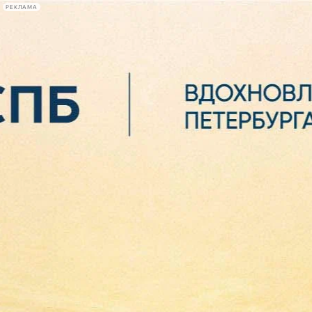
РЕКЛАМА
Афиша Plus
#телегид
Фонтанка.ру
Сегодня:
2026.08.06
15:37
Афиша Plus
кино
спектакли
выставки
концерты
лекции
книги
афиша плюс
новости
+