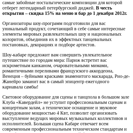
самые забойные ностальгические композиции для которой
отберет легендарный петербургский диджей.
В честь
открытия – скидка 15% на меню и бар до 1 декабря 2012г.
Организаторы шоу-программ подготовили для вас
уникальный продукт, сочетающий в себе самые интересные
элементы мировых развлекательных шоу и национальных
колоритов, объединив их в эффектных танцевальных
постановках, декорациях и подборе артистов.
Шоу-кабаре предложит вам совершить увлекательное
путешествие по городам мира: Париж встретит вас
искрометным канканом, очаровательными мимами,
романтичными переливами французского аккордеона,
Венеция – буйными красками знаменитого маскарада, Рио-де-
Жанейро заманит вас в самый эпицентр ежегодного
карнавала самбы!
Световое оборудование для сцены и танцпола в большом зале
Клуба «Кавердейл» не уступит профессиональным сценам и
концертным залам, а техническое оснащение и звуковое
оборудование мощностью 4 Квт, позволит организовать
выступление ведущих мировых музыкальных коллективов и
исполнителей. Большая сцена Кабаре отвечает всем
современным профессиональным техническим стандартам и