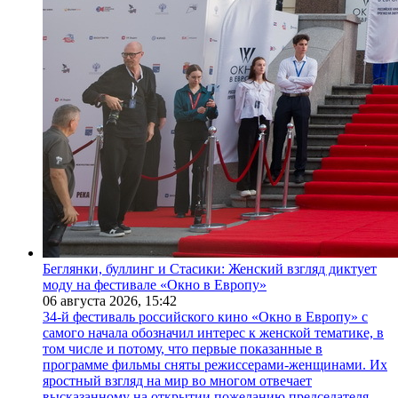
Беглянки, буллинг и Стасики: Женский взгляд диктует
моду на фестивале «Окно в Европу»
06 августа 2026,
15:42
34-й фестиваль российского кино «Окно в Европу» с
самого начала обозначил интерес к женской тематике, в
том числе и потому, что первые показанные в
программе фильмы сняты режиссерами-женщинами. Их
яростный взгляд на мир во многом отвечает
высказанному на открытии пожеланию председателя