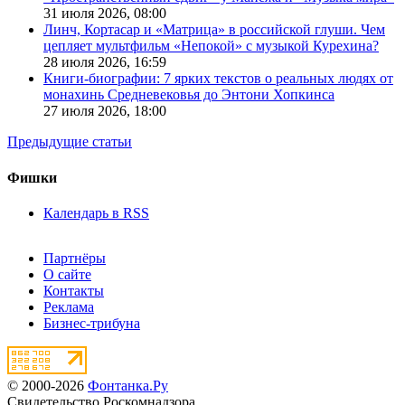
31 июля 2026,
08:00
Линч, Кортасар и «Матрица» в российской глуши. Чем
цепляет мультфильм «Непокой» с музыкой Курехина?
28 июля 2026,
16:59
Книги-биографии: 7 ярких текстов о реальных людях от
монахинь Средневековья до Энтони Хопкинса
27 июля 2026,
18:00
Предыдущие статьи
Фишки
Календарь в RSS
Партнёры
О сайте
Контакты
Реклама
Бизнес-трибуна
© 2000-2026
Фонтанка.Ру
Свидетельство Роскомнадзора