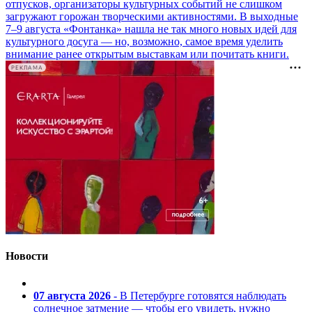
отпусков, организаторы культурных событий не слишком
загружают горожан творческими активностями. В выходные
7–9 августа «Фонтанка» нашла не так много новых идей для
культурного досуга — но, возможно, самое время уделить
внимание ранее открытым выставкам или почитать книги.
РЕКЛАМА
Новости
07 августа 2026
- В Петербурге готовятся наблюдать
солнечное затмение — чтобы его увидеть, нужно