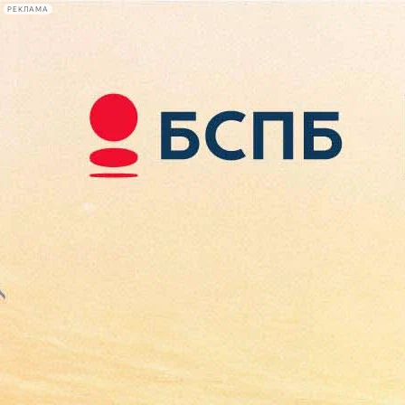
РЕКЛАМА
Афиша Plus
#телегид
Фонтанка.ру
Сегодня:
2026.08.08
21:12
Афиша Plus
кино
спектакли
выставки
концерты
лекции
книги
афиша плюс
новости
+