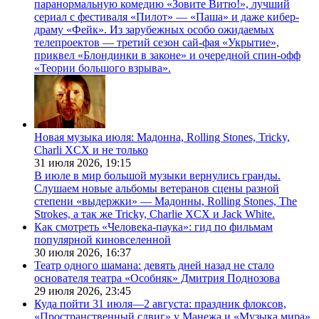
паранормальную комедию «Зовите Витю!», лучший
сериал с фестиваля «Пилот» — «Паша» и даже кибер-
драму «Фейк». Из зарубежных особо ожидаемых
телепроектов — третий сезон сай-фая «Укрытие»,
приквел «Блондинки в законе» и очередной спин-офф
«Теории большого взрыва».
Новая музыка июля: Мадонна, Rolling Stones, Tricky,
Charli XCX и не только
31 июля 2026,
19:15
В июле в мир большой музыки вернулись гранды.
Слушаем новые альбомы ветеранов сцены разной
степени «выдержки» — Мадонны, Rolling Stones, The
Strokes, а так же Tricky, Charlie XCX и Jack White.
Как смотреть «Человека-паука»: гид по фильмам
популярной киновселенной
30 июля 2026,
16:37
Театр одного шамана: девять дней назад не стало
основателя театра «Особняк» Дмитрия Поднозова
29 июля 2026,
23:45
Куда пойти 31 июля—2 августа: праздник флоксов,
«Пространственный сдвиг» у Манежа и «Музыка мира»