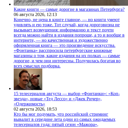
Какие книги — самые дорогие в магазинах Петербурга?
06 августа 2026,
12:13
Конечно, не цена в книге главное, — но книги умеют
удивлять и ею тоже. Тот случай, когда дороговизна не
вызывает возмущения: информацию и текст почти
всегда можно найти в издания попроще, а то и вообще в
интернете, — но качественная и художественно
оформленная книга — это произведение искусства.
«Фонтанка» расспросила петербургские книжные
магазины о том, какие издания на их полках — самые
дорогие, и чем они интересны. Получилась богатая во
всех смыслах подборка.
15 телесериалов августа — выбор «Фонтанки»: «Коп-
звезда», новые «Тед Лессо» и «Джек Ричер»,
«Одержимость»
02 августа 2026,
18:53
Кто бы мог подумать, что российский стриминг
вывалит в середине лета одни из самых ожидаемых
телесериалов года: пятый сезон «Мажора»,