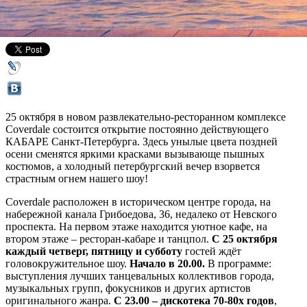
24 октября 2012,
09:00
Версия для печати
25 октября в новом развлекательно-ресторанном комплексе
Coverdale состоится открытие постоянно действующего
КАБАРЕ Санкт-Петербурга. Здесь унылые цвета поздней
осени сменятся яркими красками вызывающе пышных
костюмов, а холодный петербургский вечер взорвется
страстным огнем нашего шоу!
Coverdale расположен в историческом центре города, на
набережной канала Грибоедова, 36, недалеко от Невского
проспекта. На первом этаже находится уютное кафе, на
втором этаже – ресторан-кабаре и танцпол.
С 25 октября
каждый четверг, пятницу и субботу
гостей ждёт
головокружительное шоу.
Начало в 20.00.
В программе:
выступления лучших танцевальных коллективов города,
музыкальных групп, фокусников и других артистов
оригинального жанра.
С 23.00 – дискотека 70-80х годов
,