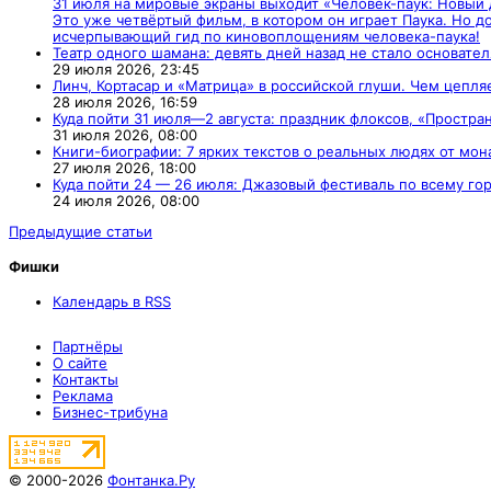
31 июля на мировые экраны выходит «Человек-паук: Новый 
Это уже четвёртый фильм, в котором он играет Паука. Но д
исчерпывающий гид по киновоплощениям человека-паука!
Театр одного шамана: девять дней назад не стало основате
29 июля 2026,
23:45
Линч, Кортасар и «Матрица» в российской глуши. Чем цепл
28 июля 2026,
16:59
Куда пойти 31 июля—2 августа: праздник флоксов, «Простр
31 июля 2026,
08:00
Книги-биографии: 7 ярких текстов о реальных людях от мо
27 июля 2026,
18:00
Куда пойти 24 — 26 июля: Джазовый фестиваль по всему го
24 июля 2026,
08:00
Предыдущие статьи
Фишки
Календарь в RSS
Партнёры
О сайте
Контакты
Реклама
Бизнес-трибуна
© 2000-2026
Фонтанка.Ру