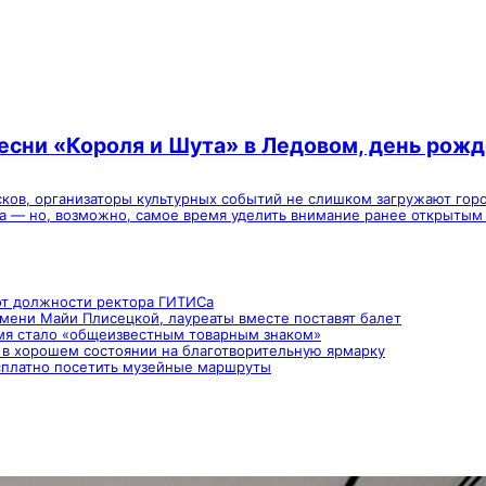
песни «Короля и Шута» в Ледовом, день рож
сков, организаторы культурных событий не слишком загружают гор
га — но, возможно, самое время уделить внимание ранее открытым 
от должности ректора ГИТИСа
мени Майи Плисецкой, лауреаты вместе поставят балет
имя стало «общеизвестным товарным знаком»
 в хорошем состоянии на благотворительную ярмарку
сплатно посетить музейные маршруты