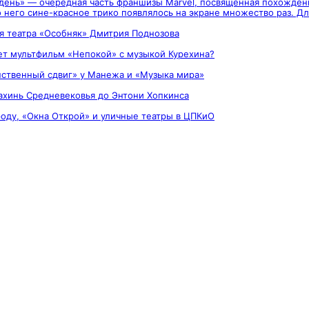
день» — очередная часть франшизы Marvel, посвящённая похождени
о него сине-красное трико появлялось на экране множество раз. Дл
ля театра «Особняк» Дмитрия Поднозова
яет мультфильм «Непокой» с музыкой Курехина?
анственный сдвиг» у Манежа и «Музыка мира»
нахинь Средневековья до Энтони Хопкинса
роду, «Окна Открой» и уличные театры в ЦПКиО