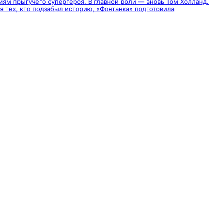
ям прыгучего супергероя. В главной роли — вновь Том Холланд.
я тех, кто подзабыл историю, «Фонтанка» подготовила