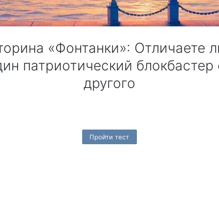
триотический блокбастер о 600-километровом марш-броске, которы
ышли в России при непосредственной поддержке Минкульта. Виктори
торина «Фонтанки»: Отличаете л
дин патриотический блокбастер 
другого
Пройти тест