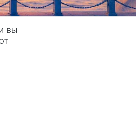
й российские десантники совершили из Боснии в Косово в 1999
на «Фонтанки» поможет проверить, насколько вы разбираетесь в
и вы
от