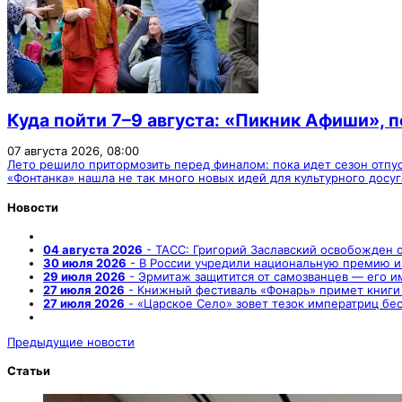
Куда пойти 7–9 августа: «Пикник Афиши», 
07 августа 2026, 08:00
Лето решило притормозить перед финалом: пока идет сезон отпу
«Фонтанка» нашла не так много новых идей для культурного досу
Новости
04 августа 2026
- ТАСС: Григорий Заславский освобожден 
30 июля 2026
- В России учредили национальную премию и
29 июля 2026
- Эрмитаж защитится от самозванцев — его 
27 июля 2026
- Книжный фестиваль «Фонарь» примет книги
27 июля 2026
- «Царское Село» зовет тезок императриц бе
Предыдущие новости
Статьи