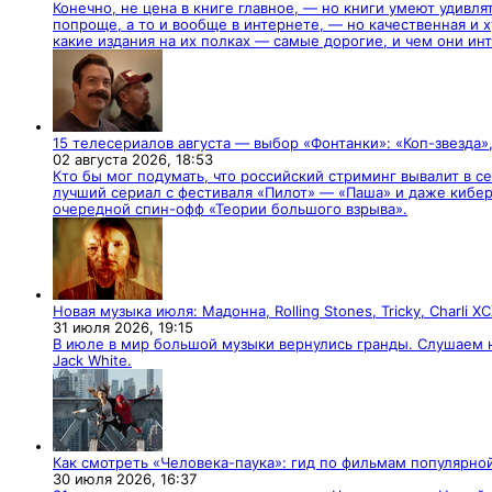
Конечно, не цена в книге главное, — но книги умеют удивля
попроще, а то и вообще в интернете, — но качественная и
какие издания на их полках — самые дорогие, и чем они ин
15 телесериалов августа — выбор «Фонтанки»: «Коп-звезда
02 августа 2026,
18:53
Кто бы мог подумать, что российский стриминг вывалит в 
лучший сериал с фестиваля «Пилот» — «Паша» и даже кибер
очередной спин-офф «Теории большого взрыва».
Новая музыка июля: Мадонна, Rolling Stones, Tricky, Charli X
31 июля 2026,
19:15
В июле в мир большой музыки вернулись гранды. Слушаем но
Jack White.
Как смотреть «Человека-паука»: гид по фильмам популярно
30 июля 2026,
16:37