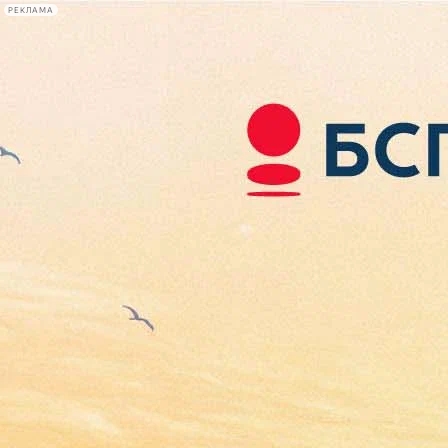
РЕКЛАМА
Афиша Plus
#телегид
Фонтанка.ру
Сегодня:
2026.08.07
10:42
Афиша Plus
кино
спектакли
выставки
концерты
лекции
книги
афиша плюс
новости
+