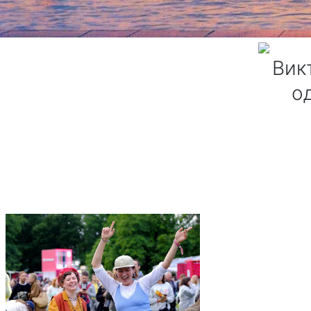
21 марта в российский прокат выходит «Балканский рубеж» — па
году. Фильм венчает целый ряд патриотических лент, которые в
патриотическом контенте.
Вик
о