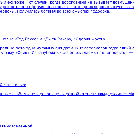
ть и ею тоже. Тот случай, когда дороговизна не вызывает возмущен
 художественно оформленная книга — это произведение искусства.
тересны. Получилась богатая во всех смыслах подборка.
», новые «Тед Лессо» и «Джек Ричер», «Одержимость»
середине лета одни из самых ожидаемых телесериалов года: пятый
-драму «Фейк». Из зарубежных особо ожидаемых телепроектов — т
CX и не только
вые альбомы ветеранов сцены разной степени «выдержки» — Мадонны,
й киновселенной