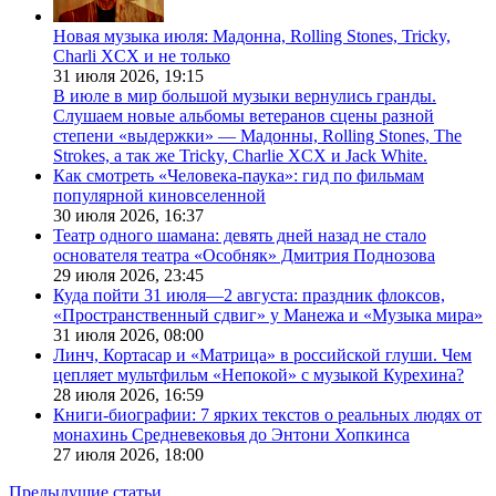
Новая музыка июля: Мадонна, Rolling Stones, Tricky,
Charli XCX и не только
31 июля 2026,
19:15
В июле в мир большой музыки вернулись гранды.
Слушаем новые альбомы ветеранов сцены разной
степени «выдержки» — Мадонны, Rolling Stones, The
Strokes, а так же Tricky, Charlie XCX и Jack White.
Как смотреть «Человека-паука»: гид по фильмам
популярной киновселенной
30 июля 2026,
16:37
Театр одного шамана: девять дней назад не стало
основателя театра «Особняк» Дмитрия Поднозова
29 июля 2026,
23:45
Куда пойти 31 июля—2 августа: праздник флоксов,
«Пространственный сдвиг» у Манежа и «Музыка мира»
31 июля 2026,
08:00
Линч, Кортасар и «Матрица» в российской глуши. Чем
цепляет мультфильм «Непокой» с музыкой Курехина?
28 июля 2026,
16:59
Книги-биографии: 7 ярких текстов о реальных людях от
монахинь Средневековья до Энтони Хопкинса
27 июля 2026,
18:00
Предыдущие статьи