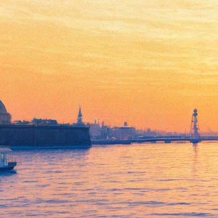
Данила Козловский снимет
«героический» фильм о
Чернобыле
21 марта 2019,
13:56
Версия для печати
Продюсер Александр Роднянский, кинокомпания «Нон-Стоп
Продакшн» и актер и режиссер Данила Козловский снимут
фильм о Чернобыльской катастрофе под названием «Опасная
вода». Как пообещали создатели на питчинге Фонда Кино,
картина будет «правдивая, а значит — героическая» и
расскажет об инженерах, которые спускаются в затопленные
помещения у четвёртого реактора.
По уверениям Роднянского, лента «претендует на статус
событийной»: до этого в России не было фильма о