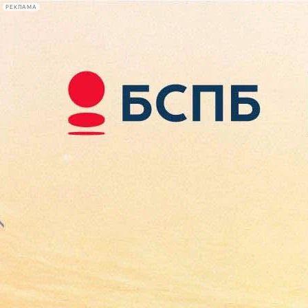
РЕКЛАМА
Афиша Plus
#телегид
Фонтанка.ру
Сегодня:
2026.08.07
20:21
Афиша Plus
кино
спектакли
выставки
концерты
лекции
книги
афиша плюс
новости
+