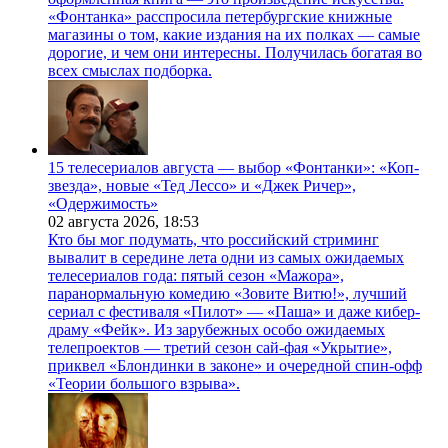
«Фонтанка» расспросила петербургские книжные
магазины о том, какие издания на их полках — самые
дорогие, и чем они интересны. Получилась богатая во
всех смыслах подборка.
15 телесериалов августа — выбор «Фонтанки»: «Коп-
звезда», новые «Тед Лессо» и «Джек Ричер»,
«Одержимость»
02 августа 2026,
18:53
Кто бы мог подумать, что российский стриминг
вывалит в середине лета одни из самых ожидаемых
телесериалов года: пятый сезон «Мажора»,
паранормальную комедию «Зовите Витю!», лучший
сериал с фестиваля «Пилот» — «Паша» и даже кибер-
драму «Фейк». Из зарубежных особо ожидаемых
телепроектов — третий сезон сай-фая «Укрытие»,
приквел «Блондинки в законе» и очередной спин-офф
«Теории большого взрыва».