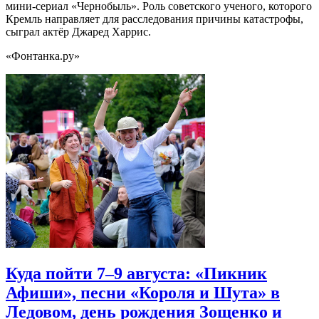
мини-сериал «Чернобыль». Роль советского ученого, которого
Кремль направляет для расследования причины катастрофы,
сыграл актёр Джаред Харрис.
«Фонтанка.ру»
Куда пойти 7–9 августа: «Пикник
Афиши», песни «Короля и Шута» в
Ледовом, день рождения Зощенко и