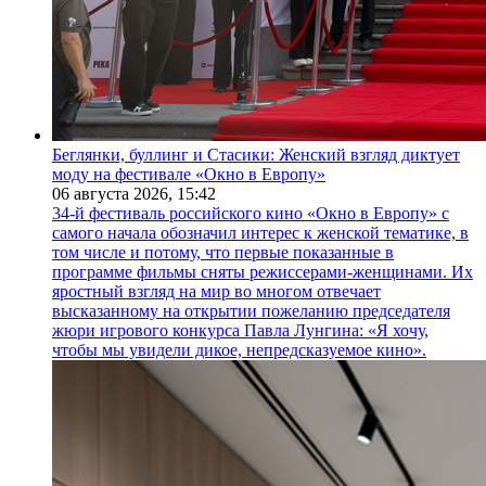
Беглянки, буллинг и Стасики: Женский взгляд диктует
моду на фестивале «Окно в Европу»
06 августа 2026,
15:42
34-й фестиваль российского кино «Окно в Европу» с
самого начала обозначил интерес к женской тематике, в
том числе и потому, что первые показанные в
программе фильмы сняты режиссерами-женщинами. Их
яростный взгляд на мир во многом отвечает
высказанному на открытии пожеланию председателя
жюри игрового конкурса Павла Лунгина: «Я хочу,
чтобы мы увидели дикое, непредсказуемое кино».