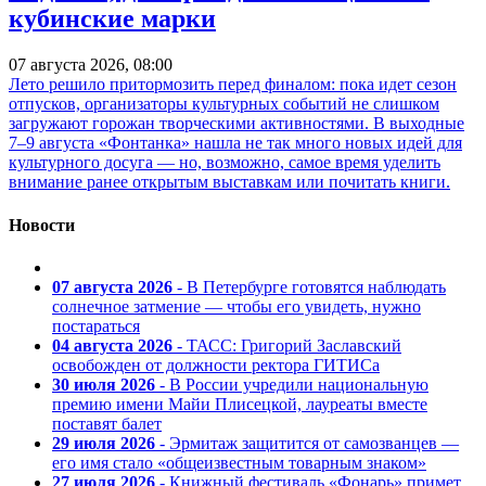
кубинские марки
07 августа 2026, 08:00
Лето решило притормозить перед финалом: пока идет сезон
отпусков, организаторы культурных событий не слишком
загружают горожан творческими активностями. В выходные
7–9 августа «Фонтанка» нашла не так много новых идей для
культурного досуга — но, возможно, самое время уделить
внимание ранее открытым выставкам или почитать книги.
Новости
07 августа 2026
- В Петербурге готовятся наблюдать
солнечное затмение — чтобы его увидеть, нужно
постараться
04 августа 2026
- ТАСС: Григорий Заславский
освобожден от должности ректора ГИТИСа
30 июля 2026
- В России учредили национальную
премию имени Майи Плисецкой, лауреаты вместе
поставят балет
29 июля 2026
- Эрмитаж защитится от самозванцев —
его имя стало «общеизвестным товарным знаком»
27 июля 2026
- Книжный фестиваль «Фонарь» примет