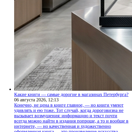
Какие книги — самые дорогие в магазинах Петербурга?
06 августа 2026,
12:13
Конечно, не цена в книге главное, — но книги умеют
удивлять и ею тоже. Тот случай, когда дороговизна не
вызывает возмущения: информацию и текст почти
всегда можно найти в издания попроще, а то и вообще в
интернете, — но качественная и художественно
оформленная книга — это произведение искусства.