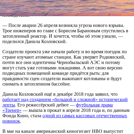
Чернобыле, а сюжет новой работы акцентирует внимание на
людях, которых «забрасывали» в зону для ликвидации
последствий.
— После аварии 26 апреля возникла угроза нового взрыва.
Трое инженеров во главе с Борисом Барановым спустились в
затопленный реактор. И хочется, чтобы об этом узнали, —
поделился Данила Козловский.
Создатели проекта уже начали работу и во время поездок по
стране изучают атомные станции. Как уверяет Роднянский,
почти все они идентичны Чернобыльской АЭС и потому
могут стать уже готовыми локациями. А вот свою версию
подводных помещений команде придётся рыть: для
правдивости сцен создатели выкопают котлованы и будут
снимать в затопленном бассейне.
Данила Козловский ещё в декабре 2018 года заявил, что
работает над созданием «большой и сложной» исторический
ленты
. Его режиссёрский дебют —
футбольная драма
«Тренер»
— вышла в прокат в апреле 2018 года и, по данным
Фонда Кино, стала
одной из самых кассовых отечественных
новинок
.
В мае на канале американский киногигант HBO выпустит