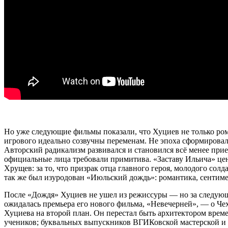
Но уже следующие фильмы показали, что Хуциев не только ро
игрового идеально созвучны переменам. Не эпоха сформировал
Авторский радикализм развивался и становился всё менее пр
официальные лица требовали примитива. «Заставу Ильича» цен
Хрущев: за то, что призрак отца главного героя, молодого солда
так же был изуродован «Июльский дождь»: романтика, сентиме
После «Дождя» Хуциев не ушел из режиссуры — но за следующи
ожидалась премьера его нового фильма, «Невечерней», — о Чех
Хуциева на второй план. Он перестал быть архитектором врем
учеников; буквальных выпускников ВГИКовской мастерской и ф