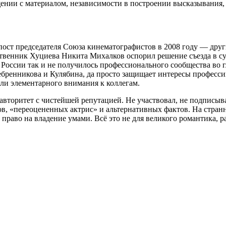
ащении с материалом, независимости в построении высказывания,
ост председателя Союза кинематографистов в 2008 году — друг
венник Хуциева Никита Михалков оспорил решение съезда в суде
России так и не получилось профессионального сообщества во г
еребренникова и Кулябина, да просто защищает интересы профес
или элементарного внимания к коллегам.
торитет с чистейшей репутацией. Не участвовал, не подписывал
ов, «переоцененных актрис» и альтернативных фактов. На стран
право на владение умами. Всё это не для великого романтика, р