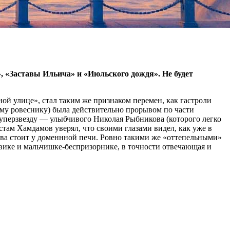
, «Заставы Ильича» и «Июльского дождя». Не будет
й улице», стал таким же признаком перемен, как гастроли
му ровеснику) была действительно прорывом по части
суперзвезду — улыбчивого Николая Рыбникова (которого легко
там Хамдамов уверял, что своими глазами видел, как уже в
ва стоит у доменнной печи. Ровно такими же «оттепельными»
овике и мальчишке-беспризорнике, в точности отвечающая и