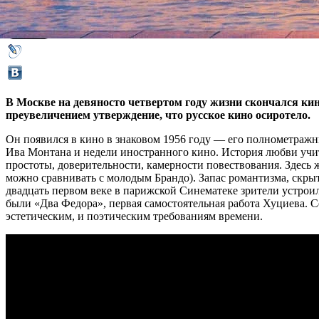
19 марта 2019,
13:12
Версия для печати
В Москве на девяносто четвертом году жизни скончался ки
преувеличением утверждение, что русское кино осиротело.
Он появился в кино в знаковом 1956 году — его полнометражн
Ива Монтана и недели иностранного кино. История любви учи
простоты, доверительности, камерности повествования. Здесь
можно сравнивать с молодым Брандо). Запас романтизма, скрыт
двадцать первом веке в парижской Синематеке зрители устрои
были «Два Федора», первая самостоятельная работа Хуциева. С
эстетическим, и поэтическим требованиям времени.