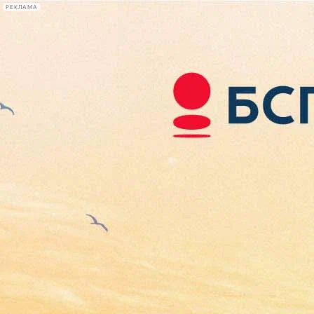
РЕКЛАМА
Афиша Plus
#телегид
Фонтанка.ру
Сегодня:
2026.08.09
11:08
Афиша Plus
кино
спектакли
выставки
концерты
лекции
книги
афиша плюс
новости
+