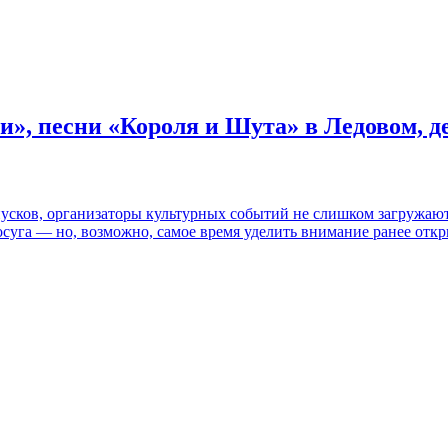
и», песни «Короля и Шута» в Ледовом, 
пусков, организаторы культурных событий не слишком загружаю
осуга — но, возможно, самое время уделить внимание ранее отк