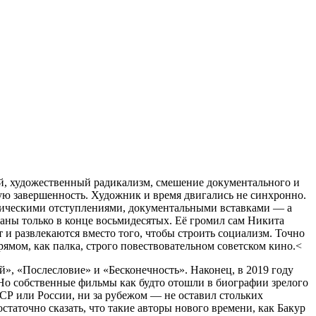
й, художественный радикализм, смешение документального и
ную завершенность. Художник и время двигались не синхронно.
тическими отступлениями, документальными вставками — а
аны только в конце восьмидесятых. Её громил сам Никита
ут и развлекаются вместо того, чтобы строить социализм. Точно
ямом, как палка, строго повествовательном советском кино.<
», «Послесловие» и «Бесконечность». Наконец, в 2019 году
 Но собственные фильмы как будто отошли в биографии зрелого
СР или России, ни за рубежом — не оставил стольких
таточно сказать, что такие авторы нового времени, как Бакур