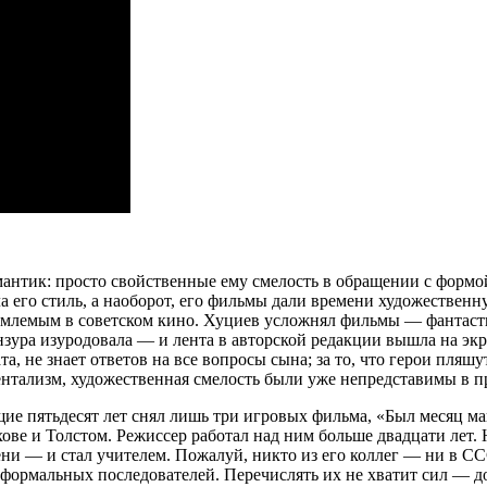
мантик: просто свойственные ему смелость в обращении с формо
а его стиль, а наоборот, его фильмы дали времени художествен
иемлемым в советском кино. Хуциев усложнял фильмы — фантас
зура изуродовала — и лента в авторской редакции вышла на экр
та, не знает ответов на все вопросы сына; за то, что герои пляш
нтализм, художественная смелость были уже непредставимы в пр
е пятьдесят лет снял лишь три игровых фильма, «Был месяц май
ове и Толстом. Режиссер работал над ним больше двадцати лет.
ени — и стал учителем. Пожалуй, никто из его коллег — ни в СС
ормальных последователей. Перечислять их не хватит сил — дос