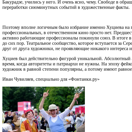
Бакурадзе, учились у него. И очень ясно, чему. Свободе в обр
переработки сиюминутных событий в художественные факты.
Поэтому вполне логичным было избрание именно Хуциева на п
профессиональных, в отечественном кино просто нет. Предшест
активно работающие профессионалы покинули союз. В итоге в 
до сих пор. Театральное сообщество, которое вступается за С
друг от друга художники, не проявляющие никакого интереса 
Хуциев был действительно фигурой уникальной. Абсолютный ав
время, когда авторитеты и патриархи не нужны. На эпоху фейк
художник в равной степени популярны, а потому имеют равное 
Иван Чувиляев, специально для «Фонтанки.ру»