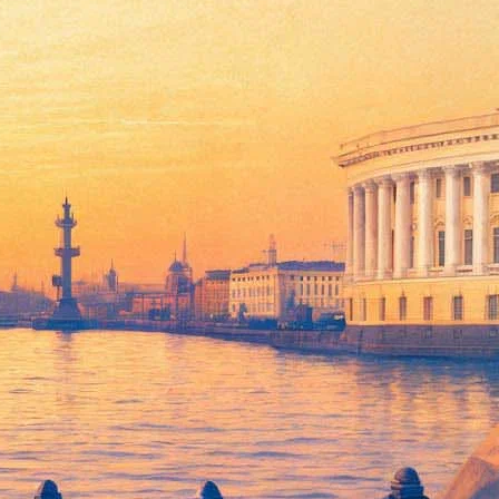
става Ильича» Хуциева