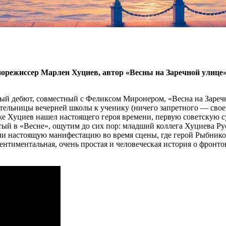
норежиссер Марлен Хуциев, автор «Весны на Заречной улице»
ый дебют, совместный с Феликсом Миронером, «Весна на Заречно
тельницы вечерней школы к ученику (ничего запретного — свое
 же Хуциев нашел настоящего героя времени, первую советскую 
ый в «Весне», ощутим до сих пор: младший коллега Хуциева Рус
ли настоящую манифестацию во время сцены, где герой Рыбнико
ентиментальная, очень простая и человеческая история о фронт