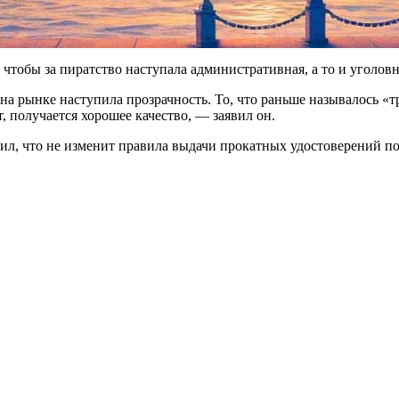
ями с поисковыми машинами с другой стороны, с «Яндексом», 
 чтобы за пиратство наступала административная, а то и уголовн
а рынке наступила прозрачность. То, что раньше называлось «т
, получается хорошее качество, — заявил он.
л, что не изменит правила выдачи прокатных удостоверений по