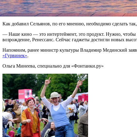
— Несмотря на меморандум, который подписан правообладател
Правильно, мы считаем, это оформить законодательно.
Как добавил Сельянов, по его мнению, необходимо сделать так,
— Наше кино — это интертеймент, это продукт. Нужно, чтобы н
возрождение, Ренессанс. Сейчас гаджеты достигли новых высот
Напомним, ранее министр культуры Владимир Мединский заяви
«Гурвинек»
.
Ольга Минеева, специально для «Фонтанки.ру»