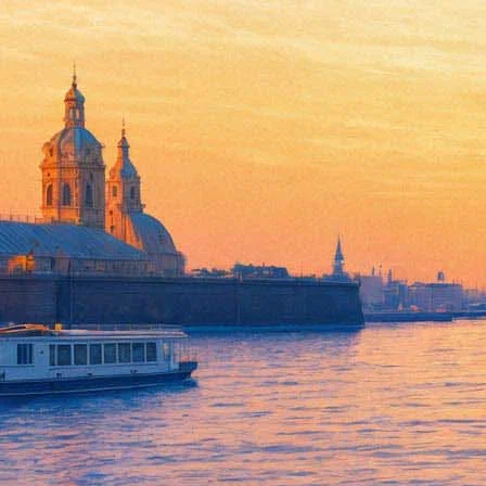
Поправки в антипиратский за
пиратские фильмы до решения
13 марта 2019,
15:34
Версия для печати
Минкультуры внесло в правительство проект поправок в зако
13 марта министр культуры Владимир Мединский, такие меры 
Главным новшеством станет то, что правообладатели ещё до су
видеоматериалы, обяжут указывать свои контактные данные.
— Закон по борьбе с пиратством сейчас работает, однако инд
Мединский. — Проект, который был внесен в феврале, поможе
Беспокойство Минкульта и кинодеятелей вызывают и любитель
одна из главных задач — законодательно обеспечить, чтобы п
контент в Сети: