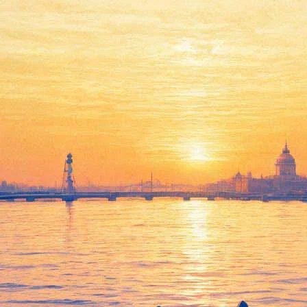
Американский фонд
Набокова выступил с
заявлением о ситуации в
петербургском музее
12 марта 2019,
12:27
Версия для печати
Американский литературный фонд Владимира Набокова
обратился к российскому министру культуры с просьбой
помочь петербургскому музею Набокова получить
государственный статус и здание на Большой Морской улице,
47. Об этом «Фонтанке» 12 марта сообщила представитель
фонда Ольга Воронина.
«Литературный фонд Владимира Набокова обратился к