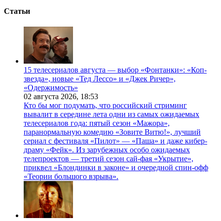
Статьи
15 телесериалов августа — выбор «Фонтанки»: «Коп-
звезда», новые «Тед Лессо» и «Джек Ричер»,
«Одержимость»
02 августа 2026,
18:53
Кто бы мог подумать, что российский стриминг
вывалит в середине лета одни из самых ожидаемых
телесериалов года: пятый сезон «Мажора»,
паранормальную комедию «Зовите Витю!», лучший
сериал с фестиваля «Пилот» — «Паша» и даже кибер-
драму «Фейк». Из зарубежных особо ожидаемых
телепроектов — третий сезон сай-фая «Укрытие»,
приквел «Блондинки в законе» и очередной спин-офф
«Теории большого взрыва».