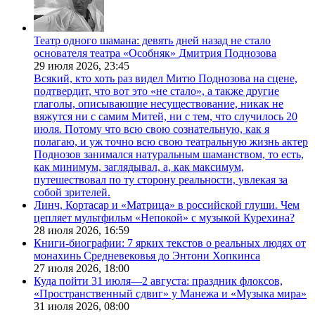
Театр одного шамана: девять дней назад не стало
основателя театра «Особняк» Дмитрия Поднозова
29 июля 2026,
23:45
Всякий, кто хоть раз видел Митю Поднозова на сцене,
подтвердит, что вот это «не стало», а также другие
глаголы, описывающие несуществование, никак не
вяжутся ни с самим Митей, ни с тем, что случилось 20
июля. Потому что всю свою сознательную, как я
полагаю, и уж точно всю свою театральную жизнь актер
Поднозов занимался натуральным шаманством, то есть,
как минимум, заглядывал, а, как максимум,
путешествовал по ту сторону реальности, увлекая за
собой зрителей.
Линч, Кортасар и «Матрица» в российской глуши. Чем
цепляет мультфильм «Непокой» с музыкой Курехина?
28 июля 2026,
16:59
Книги-биографии: 7 ярких текстов о реальных людях от
монахинь Средневековья до Энтони Хопкинса
27 июля 2026,
18:00
Куда пойти 31 июля—2 августа: праздник флоксов,
«Пространственный сдвиг» у Манежа и «Музыка мира»
31 июля 2026,
08:00