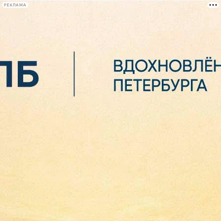
РЕКЛАМА
Афиша Plus
#телегид
Фонтанка.ру
Сегодня:
2026.08.06
23:02
Афиша Plus
кино
спектакли
выставки
концерты
лекции
книги
афиша плюс
новости
+