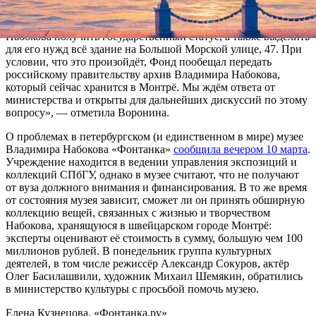
российскому министру культуры Владимиру Мединскому,
попросив его помочь петербургскому музею Владимира
Набокова получить государственный статус, а также выделить
для его нужд всё здание на Большой Морской улице, 47. При
условии, что это произойдёт, Фонд пообещал передать
российскому правительству архив Владимира Набокова,
который сейчас хранится в Монтрё. Мы ждём ответа от
министерства и открыты для дальнейших дискуссий по этому
вопросу», — отметила Воронина.
О проблемах в петербургском (и единственном в мире) музее
Владимира Набокова «Фонтанка»
сообщила вечером 10 марта
.
Учреждение находится в ведении управления экспозиций и
коллекций СПбГУ, однако в музее считают, что не получают
от вуза должного внимания и финансирования. В то же время
от состояния музея зависит, сможет ли он принять обширную
коллекцию вещей, связанных с жизнью и творчеством
Набокова, хранящуюся в швейцарском городе Монтрё:
эксперты оценивают её стоимость в сумму, большую чем 100
миллионов рублей. В понедельник группа культурных
деятелей, в том числе режиссёр Александр Сокуров, актёр
Олег Басилашвили, художник Михаил Шемякин, обратились
в министерство культуры с просьбой помочь музею.
Елена Кузнецова, «Фонтанка.ру»