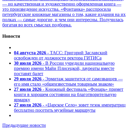
— но качественная и художественно оформленная книга —
это произведение искусства. «Фонтанка» расспросила
петербургские книжные магазины о том, какие издания на их
полках — самые дорогие, и чем они интересны. Получилась
богатая во всех смыслах подборка.
Новости
04 августа 2026
- ТАСС: Григорий Заславский
освобожден от должности ректора ГИТИСа
30 июля 2026
- В России учредили национальную
премию имени Майи Плисецкой, лауреаты вместе
поставят балет
29 июля 2026
- Эрмитаж защитится от самозванцев —
его имя стало «общеизвестным товарным знаком»
27 июля 2026
- Книжный фестиваль «Фонарь» примет
книги в хорошем состоянии на благотворительную
ярмарку
27 июля 2026
- «Царское Село» зовет тезок императриц
бесплатно посетить музейные маршруты
Предыдущие новости