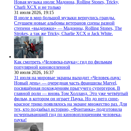
Новая музыка июля: Мадонна, Rolling Stones, Tricky,
Charli XCX и не только
31 июля 2026,
19:15
В июле в мир большой музыки вернулись гранды.
Слушаем новые альбомы ветеранов сцены разной
степени «выдержки» — Мадонны, Rolling Stones, The
Strokes, а так же Tricky, Charlie XCX и Jack White.
Как смотреть «Человека-паука»: гид по фильмам
популярной киновселенной
30 июля 2026,
16:37
31 июля на мировые экраны выходит «Человек-паук:
Новый день» — очередная часть франшизы Marvel,
посвящённая похождениям прыгучего супергероя. В
главной роли — вновь Том Холланд. Это уже четвёртый
фильм, в котором он играет Паука. Но до него сине-
красное трико появлялось на экране множество раз. Для
тех, кто подзабыл историю, «Фонтанка» подготовила
исчерпывающий гид по киновоплощениям человека-
паука!